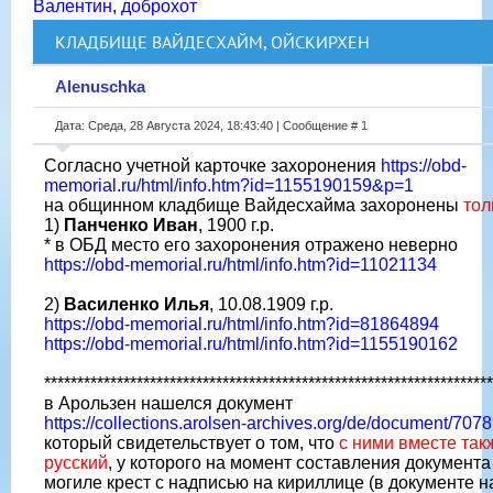
Валентин
,
доброхот
КЛАДБИЩЕ ВАЙДЕСХАЙМ, ОЙСКИРХЕН
Alenuschka
Дата: Среда, 28 Августа 2024, 18:43:40 | Сообщение #
1
Согласно учетной карточке захоронения
https://obd-
memorial.ru/html/info.htm?id=1155190159&p=1
на общинном кладбище Вайдесхайма захоронены
тол
1)
Панченко Иван
, 1900 г.р.
* в ОБД место его захоронения отражено неверно
https://obd-memorial.ru/html/info.htm?id=11021134
2)
Василенко Илья
, 10.08.1909 г.р.
https://obd-memorial.ru/html/info.htm?id=81864894
https://obd-memorial.ru/html/info.htm?id=1155190162
*****************************************************************
в Арользен нашелся документ
https://collections.arolsen-archives.org/de/document/707
который свидетельствует о том, что
с ними вместе так
русский
, у которого на момент составления документ
могиле крест с надписью на кириллице (в документе 