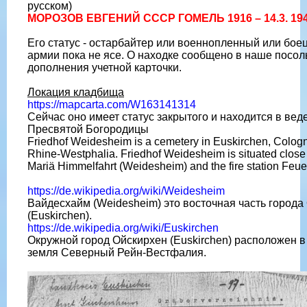
русском)
МОРОЗОВ ЕВГЕНИЙ СССР ГОМЕЛЬ 1916 – 14.3. 19
Его статус - остарбайтер или военнопленный или бо
армии пока не ясе. О находке сообщено в наше посол
дополнения учетной карточки.
Локация кладбища
https://mapcarta.com/W163141314
Сейчас оно имеет статус закрытого и находится в вед
Пресвятой Богородицы
Friedhof Weidesheim is a cemetery in Euskirchen, Cologne
Rhine-Westphalia. Friedhof Weidesheim is situated close 
Mariä Himmelfahrt (Weidesheim) and the fire station Feu
https://de.wikipedia.org/wiki/Weidesheim
Вайдесхайм (Weidesheim) это восточная часть города
(Euskirchen).
https://de.wikipedia.org/wiki/Euskirchen
Окружной город Ойскирхен (Euskirchen) расположен в
земля Северный Рейн-Вестфалия.