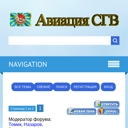
NAVIGATION
ВСЕ ТЕМЫ
СВЕЖИЕ
ПОИСК
РЕГИСТРАЦИЯ
ВХОД
1
Страница
1
из
1
Модератор форума:
Томик
,
Назаров
,