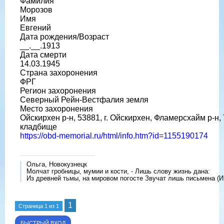
Фамилия
Морозов
Имя
Евгений
Дата рождения/Возраст
__.__.1913
Дата смерти
14.03.1945
Страна захоронения
ФРГ
Регион захоронения
Северный Рейн-Вестфалия земля
Место захоронения
Ойскирхен р-н, 53881, г. Ойскирхен, Фламерсхайм р-н
кладбище
https://obd-memorial.ru/html/info.htm?id=1155190174
Ольга, Новокузнецк
Молчат гробницы, мумии и кости, - Лишь слову жизнь дана:
Из древней тьмы, на мировом погосте Звучат лишь письмена (И
1
Страница
1
из
1