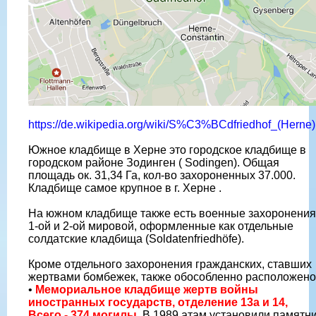
https://de.wikipedia.org/wiki/S%C3%BCdfriedhof_(Herne)
Южное кладбище в Херне это городское кладбище в
городском районе Зодинген ( Sodingen). Общая
площадь ок. 31,34 Га, кол-во захороненных 37.000.
Кладбище самое крупное в г. Херне .
На южном кладбище также есть военные захоронения
1-ой и 2-ой мировой, оформленные как отдельные
солдатские кладбища (Soldatenfriedhöfe).
Кроме отдельного захоронения гражданских, ставших
жертвами бомбежек, также обособленно расположено
•
Мемориальное кладбище жертв войны
иностранных государств, отделение 13a и 14,
Всего - 374 могилы.
В 1989 aтам установили памятн