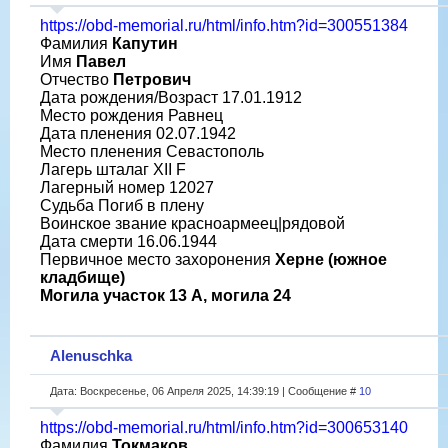
https://obd-memorial.ru/html/info.htm?id=300551384
Фамилия
Капутин
Имя
Павел
Отчество
Петрович
Дата рождения/Возраст 17.01.1912
Место рождения Равнец
Дата пленения 02.07.1942
Место пленения Севастополь
Лагерь шталаг XII F
Лагерный номер 12027
Судьба Погиб в плену
Воинское звание красноармеец|рядовой
Дата смерти 16.06.1944
Первичное место захоронения
Херне (южное
кладбище)
Могила участок 13 A, могила 24
Alenuschka
Дата: Воскресенье, 06 Апреля 2025, 14:39:19 | Сообщение #
10
https://obd-memorial.ru/html/info.htm?id=300653140
Фамилия
Токмаков