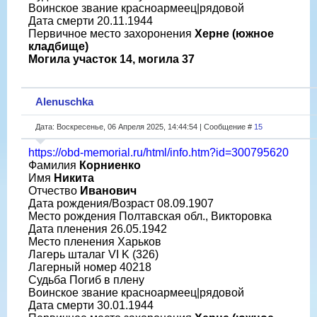
Воинское звание красноармеец|рядовой
Дата смерти 20.11.1944
Первичное место захоронения
Херне (южное
кладбище)
Могила участок 14, могила 37
Alenuschka
Дата: Воскресенье, 06 Апреля 2025, 14:44:54 | Сообщение #
15
https://obd-memorial.ru/html/info.htm?id=300795620
Фамилия
Корниенко
Имя
Никита
Отчество
Иванович
Дата рождения/Возраст 08.09.1907
Место рождения Полтавская обл., Викторовка
Дата пленения 26.05.1942
Место пленения Харьков
Лагерь шталаг VI K (326)
Лагерный номер 40218
Судьба Погиб в плену
Воинское звание красноармеец|рядовой
Дата смерти 30.01.1944