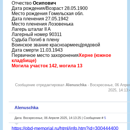
Отчество
Осипович
Дата рождения/Возраст 28.05.1900
Место рождения Гомельская обл.
Дата пленения 27.05.1942
Место пленения Лозовенька
Лагерь шталаг II A
Лагерный номер 90311
Судьба Погиб в плену
Воинское звание красноармеец|рядовой
Дата смерти 11.03.1943
Первичное место захоронения
Херне (южное
кладбище)
Могила участок 142, могила 13
Сообщение отредактировал
Alenuschka
-
Воскресенье, 06 Апре
2025, 14:13:
Alenuschka
Дата: Воскресенье, 06 Апреля 2025, 14:13:25 | Сообщение #
5
https://obd-memorial.ru/html/info.htm?id=300444400