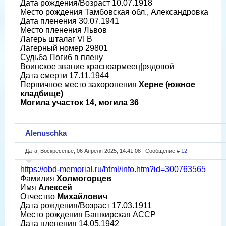
Дата рождения/Возраст 10.07.1918
Место рождения Тамбовская обл., Александровка
Дата пленения 30.07.1941
Место пленения Львов
Лагерь шталаг VI B
Лагерный номер 29801
Судьба Погиб в плену
Воинское звание красноармеец|рядовой
Дата смерти 17.11.1944
Первичное место захоронения
Херне (южное
кладбище)
Могила участок 14, могила 36
Alenuschka
Дата: Воскресенье, 06 Апреля 2025, 14:41:08 | Сообщение #
12
https://obd-memorial.ru/html/info.htm?id=300763565
Фамилия
Холмогорцев
Имя
Алексей
Отчество
Михайлович
Дата рождения/Возраст 17.03.1911
Место рождения Башкирская АССР
Дата пленения 14.05.1942