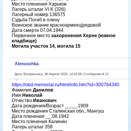
Место пленения Харьков
Лагерь шталаг VI K (326)
Лагерный номер 136575
Судьба Погиб в плену
Воинское звание красноармеец|рядовой
Дата смерти 07.04.1944
Первичное место
захоронения Херне (южное
кладбище)
Могила участок 14, могила 15
Alenuschka
Дата: Воскресенье, 06 Апреля 2025, 14:42:08 | Сообщение #
13
https://obd-memorial.ru/html/info.htm?id=300764340
Фамилия
Данилов
Имя
Николай
Отчество
Иванович
Дата рождения/Возраст __.__.1909
Место рождения Сталинская обл., Мангуш
Дата пленения __.08.1942
Место пленения Калинин
Лагерь шталаг 358