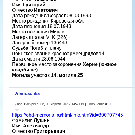
Имя
Григорий
Отчество
Ипатович
Дата рождения/Возраст 08.08.1898
Место рождения Кировская обл.
Дата пленения 18.07.1943
Место пленения Минск
Лагерь шталаг VI K (326)
Лагерный номер 136443
Судьба Погиб в плену
Воинское звание красноармеец|рядовой
Дата смерти 28.06.1944
Первичное место захоронения
Херне (южное
кладбище)
Могила участок 14, могила 25
Alenuschka
Дата: Воскресенье, 06 Апреля 2025, 14:40:19 | Сообщение #
11
https://obd-memorial.ru/html/info.htm?id=300707745
Фамилия
Лушин
Имя
Александр
Отчество
Григорьевич