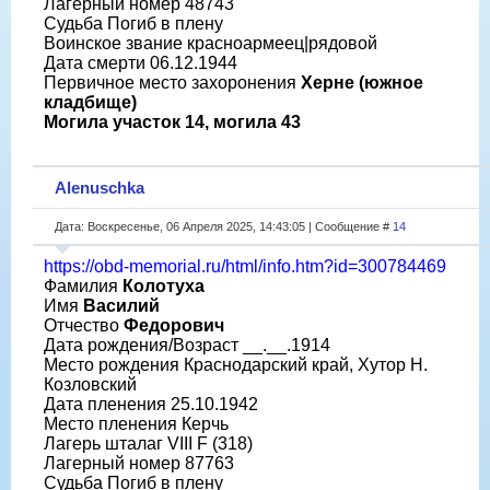
Лагерный номер 48743
Судьба Погиб в плену
Воинское звание красноармеец|рядовой
Дата смерти 06.12.1944
Первичное место захоронения
Херне (южное
кладбище)
Могила участок 14, могила 43
Alenuschka
Дата: Воскресенье, 06 Апреля 2025, 14:43:05 | Сообщение #
14
https://obd-memorial.ru/html/info.htm?id=300784469
Фамилия
Колотуха
Имя
Василий
Отчество
Федорович
Дата рождения/Возраст __.__.1914
Место рождения Краснодарский край, Хутор Н.
Козловский
Дата пленения 25.10.1942
Место пленения Керчь
Лагерь шталаг VIII F (318)
Лагерный номер 87763
Судьба Погиб в плену