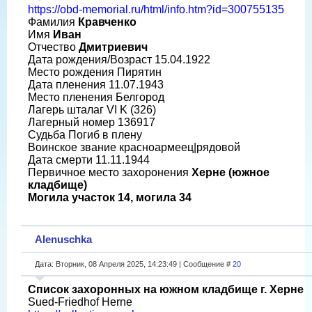
https://obd-memorial.ru/html/info.htm?id=300755135
Фамилия
Кравченко
Имя
Иван
Отчество
Дмитриевич
Дата рождения/Возраст 15.04.1922
Место рождения Пирятин
Дата пленения 11.07.1943
Место пленения Белгород
Лагерь шталаг VI K (326)
Лагерный номер 136917
Судьба Погиб в плену
Воинское звание красноармеец|рядовой
Дата смерти 11.11.1944
Первичное место захоронения
Херне (южное
кладбище)
Могила участок 14, могила 34
Alenuschka
Дата: Вторник, 08 Апреля 2025, 14:23:49 | Сообщение #
20
Список захоронных на южном кладбище г. Херне
Sued-Friedhof Herne