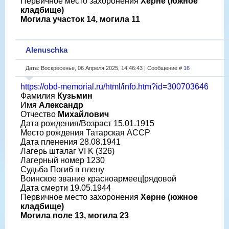
Первичное место захоронения
Херне (южное
кладбище)
Могила участок 14, могила 11
Alenuschka
Дата: Воскресенье, 06 Апреля 2025, 14:46:43 | Сообщение #
16
https://obd-memorial.ru/html/info.htm?id=300703646
Фамилия
Кузьмин
Имя
Александр
Отчество
Михайлович
Дата рождения/Возраст 15.01.1915
Место рождения Татарская АССР
Дата пленения 28.08.1941
Лагерь шталаг VI K (326)
Лагерный номер 1230
Судьба Погиб в плену
Воинское звание красноармеец|рядовой
Дата смерти 19.05.1944
Первичное место захоронения
Херне (южное
кладбище)
Могила поле 13, могила 23