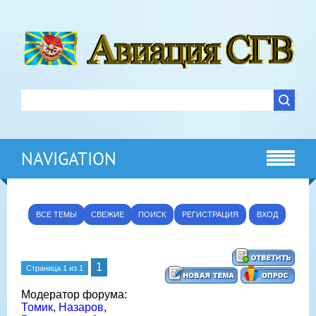
NAVIGATION
ВСЕ ТЕМЫ
СВЕЖИЕ
ПОИСК
РЕГИСТРАЦИЯ
ВХОД
1
Страница
1
из
1
Модератор форума:
Томик
,
Назаров
,