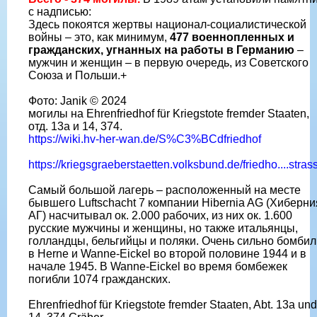
с надписью:
Здесь покоятся жертвы национал-социалистической
войны – это, как минимум,
477 военнопленных и
гражданских, угнанных на работы в Германию
–
мужчин и женщин – в первую очередь, из Советского
Союза и Польши.+
Фото: Janik © 2024
могилы на Ehrenfriedhof für Kriegstote fremder Staaten,
отд. 13a и 14, 374.
https://wiki.hv-her-wan.de/S%C3%BCdfriedhof
https://kriegsgraeberstaetten.volksbund.de/friedho....stras
Самый большой лагерь – расположенный на месте
бывшего Luftschacht 7 компании Hibernia AG (Хиберни
АГ) насчитывал ок. 2.000 рабочих, из них ок. 1.600
русские мужчины и женщины, но также итальянцы,
голландцы, бельгийцы и поляки. Очень сильно бомбил
в Herne и Wanne-Eickel во второй половине 1944 и в
начале 1945. В Wanne-Eickel во время бомбежек
погибли 1074 гражданских.
Ehrenfriedhof für Kriegstote fremder Staaten, Abt. 13a und