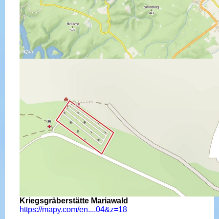
Kriegsgräberstätte Mariawald
https://mapy.com/en....04&z=18