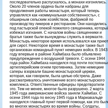
последовательно распускалось, а монахи изгонялись.
Около 20 членов ордена были набраны для
продолжения работы монастыря, который теперь
управлялся как «коммунальная собственность», с
обширным сельским хозяйством, фабрикой по
производству ликеров и рестораном. Они находились
под пастырской опекой пожилого священника, которы
избежал изгнания. С началом войны священники и
братья также были вынуждены служить в вермахте.
Монастырь некоторое время использовался как прию
для сирот. Некоторое время в монастыре также был
организован командный пункт немецких войск. В 1943
году впервые в районе Хаймбаха было объявлено
предупреждение о воздушной тревоге. С осени 1944
года район Хаймбаха находился под почти постоянн
артиллерийским огнем противника. Затем немецкие
саперы взорвали башню монастырской церкви,
которая, как говорили, была целью обстрела. Даже
рассматривалось уничтожение всего монастырского
комплекса. Ответственные офицеры предотвратили
это. Тем не менее, многое было разрушено. 2 марта
1945 года американские войска заняли Хаймбах. С
осени 1944 года по весну 1945 года в Мариавальде
находился главный пункт первой помощи, как это был
во многих монастырях во время войны. Солдаты,