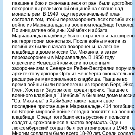
павшие в бою и скончавшиеся от ран, были достойно
похоронены религиозной общиной на склоне над
монастырем. В 1949 году первоначальный план
состоял в том, чтобы перезахоронить всех погибших н
войне из Мариавальда на военном кладбище Гемюнд.
По инициативе общины Хаймбах и аббата
Мариавальда кладбище было сохранено и расширено
на территории монастыря. После войны многие из
погибших были сначала похоронены на лесном
кладбище в доме миссии Св. Михаила, а затем
перезахоронены в Мариавальде. В 1950 году
отделение Немецкой комиссии по военным
захоронениям в Северном Рейне-Вестфалии поручил
архитектору доктору Орту из Бенсберга окончательно
расширение мемориального кладбища. Павшие во
время войны были перевезены из городов Берг, Эйкс,
Глен, Хостел и Зауэрмюле, среди прочих. Павшие с
военного кладбища "Шенблик" в бывшем доме мисси
"Св. Михаила" в Хаймбахе также нашли свое
последнее пристанище в Мариавальде. 414 погибших
во Второй мировой войне сегодня покоятся на военн
кладбище. Среди погибших есть русские и польские
солдаты, сражавшиеся в частях вермахта. Один
люксембургский солдат был репатриирован в 1946 год
Многим солдатам было всего 18-20 лет. Среди солдат 