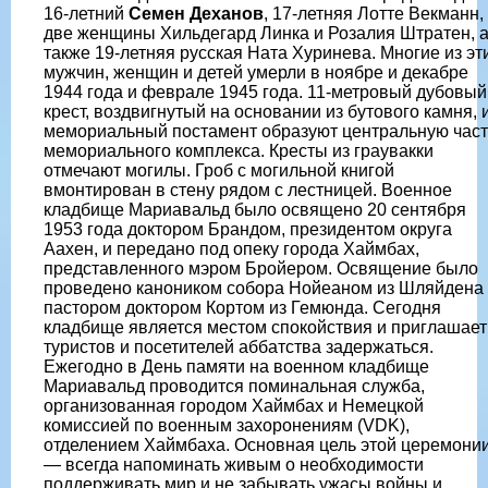
16-летний
Семен Деханов
, 17-летняя Лотте Векманн,
две женщины Хильдегард Линка и Розалия Штратен, 
также 19-летняя русская Ната Хуринева. Многие из эт
мужчин, женщин и детей умерли в ноябре и декабре
1944 года и феврале 1945 года. 11-метровый дубовый
крест, воздвигнутый на основании из бутового камня, 
мемориальный постамент образуют центральную част
мемориального комплекса. Кресты из граувакки
отмечают могилы. Гроб с могильной книгой
вмонтирован в стену рядом с лестницей. Военное
кладбище Мариавальд было освящено 20 сентября
1953 года доктором Брандом, президентом округа
Аахен, и передано под опеку города Хаймбах,
представленного мэром Бройером. Освящение было
проведено каноником собора Нойеаном из Шляйдена
пастором доктором Кортом из Гемюнда. Сегодня
кладбище является местом спокойствия и приглашает
туристов и посетителей аббатства задержаться.
Ежегодно в День памяти на военном кладбище
Мариавальд проводится поминальная служба,
организованная городом Хаймбах и Немецкой
комиссией по военным захоронениям (VDK),
отделением Хаймбаха. Основная цель этой церемони
— всегда напоминать живым о необходимости
поддерживать мир и не забывать ужасы войны и