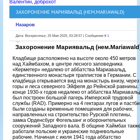
Валентин
,
доброхот
ЗАХОРОНЕНИЕ МАРИЯВАЛЬД (НЕМ.MARIAWALD)
Назаров
Дата: Воскресенье, 25 Мая 2025, 03:28:57 | Сообщение #
1
Захоронение Мариявальд (нем.Mariawald
Кладбище расположено на высоте около 450 метров
над Хаймбахом, в центре лесного заповедника
«Керметер» недалеко от аббатства Мариавальд,
единственного монастыря траппистов в Германии. С
кладбища открывается вид на монастырь внизу, через
горы и леса северного Эйфеля до Рейнской равнины.
конце 1930-х годов недалеко от аббатства Мариаваль
был построен большой лагерь Имперской трудовой
службы (RAD). Примерно на 4 гектарах лугов и пастб
были созданы временные помещения для рабочих,
направленных на строительство Рурской плотины,
замка Орденсбург Фогельзанг и оборонительных
сооружений Западного вала. В общине Хаймбах такж
работали польские и украинские подневольные
рабочие. Начиная с июля 1941 года аббатство