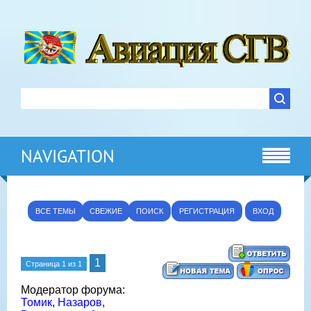
NAVIGATION
ВСЕ ТЕМЫ
СВЕЖИЕ
ПОИСК
РЕГИСТРАЦИЯ
ВХОД
1
Страница
1
из
1
Модератор форума:
Томик
,
Назаров
,