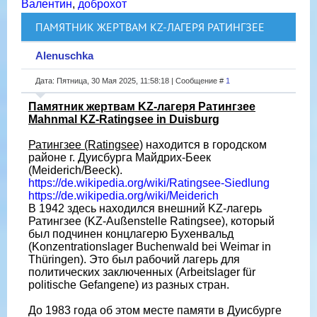
Валентин
,
доброхот
ПАМЯТНИК ЖЕРТВАМ KZ-ЛАГЕРЯ РАТИНГЗЕЕ
Alenuschka
Дата: Пятница, 30 Мая 2025, 11:58:18 | Сообщение #
1
Памятник жертвам KZ-лагеря Ратингзее
Mahnmal KZ-Ratingsee in Duisburg
Ратингзее (Ratingsee)
находится в городском
районе г. Дуисбурга Майдрих-Беек
(Meiderich/Beeck).
https://de.wikipedia.org/wiki/Ratingsee-Siedlung
https://de.wikipedia.org/wiki/Meiderich
В 1942 здесь находился внешний KZ-лагерь
Ратингзее (KZ-Außenstelle Ratingsee), который
был подчинен концлагерю Бухенвальд
(Konzentrationslager Buchenwald bei Weimar in
Thüringen). Это был рабочий лагерь для
политических заключенных (Arbeitslager für
politische Gefangene) из разных стран.
До 1983 года об этом месте памяти в Дуисбурге