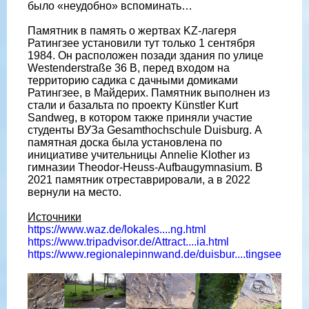
было «неудобно» вспоминать…
Памятник в память о жертвах KZ-лагеря
Ратингзее установили тут только 1 сентября
1984. Он расположен позади здания по улице
Westenderstraße 36 B, перед входом на
территорию садика с дачными домиками
Ратингзее, в Майдерих. Памятник выполнен из
стали и базальта по проекту Künstler Kurt
Sandweg, в котором также приняли участие
студенты ВУЗа Gesamthochschule Duisburg. А
памятная доска была установлена по
инициативе учительницы Annelie Klother из
гимназии Theodor-Heuss-Aufbaugymnasium. В
2021 памятник отреставрировали, а в 2022
вернули на место.
Источники
https://www.waz.de/lokales....ng.html
https://www.tripadvisor.de/Attract....ia.html
https://www.regionalepinnwand.de/duisbur....tingsee