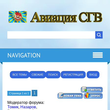
NAVIGATION
ВСЕ ТЕМЫ
СВЕЖИЕ
ПОИСК
РЕГИСТРАЦИЯ
ВХОД
1
Страница
1
из
1
Модератор форума:
Томик
,
Назаров
,