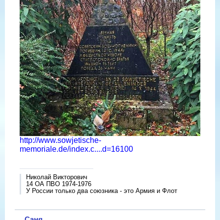
http://www.sowjetische-
memoriale.de/index.c....d=16100
Николай Викторович
14 ОА ПВО 1974-1976
У России только два союзника - это Армия и Флот
Саня