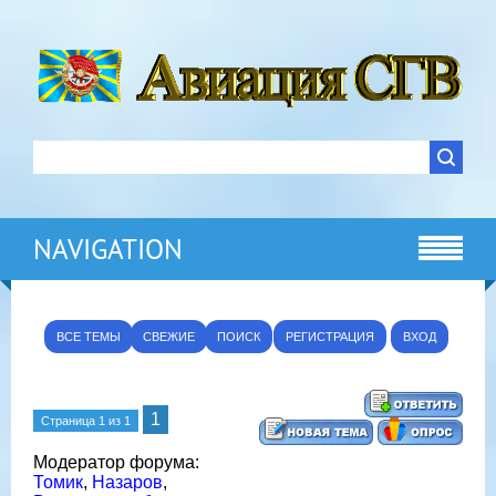
NAVIGATION
ВСЕ ТЕМЫ
СВЕЖИЕ
ПОИСК
РЕГИСТРАЦИЯ
ВХОД
1
Страница
1
из
1
Модератор форума:
Томик
,
Назаров
,