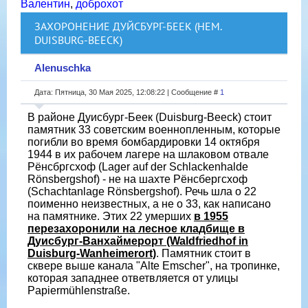
Валентин
,
доброхот
ЗАХОРОНЕНИЕ ДУЙСБУРГ-БЕЕК (НЕМ.
DUISBURG-BEECK)
Alenuschka
Дата: Пятница, 30 Мая 2025, 12:08:22 | Сообщение #
1
В районе Дуисбург-Беек (Duisburg-Beeck) стоит
памятник 33 советским военнопленным, которые
погибли во время бомбардировки 14 октября
1944 в их рабочем лагере на шлаковом отвале
Рёнсбргсхоф (Lager auf der Schlackenhalde
Rönsbergshof) - не на шахте Рёнсбергсхоф
(Schachtanlage Rönsbergshof). Речь шла о 22
поименно неизвестных, а не о 33, как написано
на памятнике. Этих 22 умерших
в 1955
перезахоронили на лесное кладбище в
Дуисбург-Ванхаймерорт (Waldfriedhof in
Duisburg-Wanheimerort)
. Памятник стоит в
сквере выше канала "Alte Emscher", на тропинке,
которая западнее ответвляется от улицы
Papiermühlenstraße.