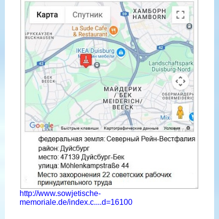
http://www.sowjetische-
memoriale.de/index.c....d=16100