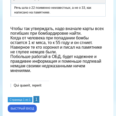
Речь шла о 22 поименно неизвестных, а не о 33, как
написано на памятнике.
Чтобы так утверждать, надо вначале карты всех
погибших при бомбардировке найти.
Когда от человека при попадании бомбы
остается 1 кг мяса, то к 55 году и он сгниет.
Наверное те кто хоронил и писал на памятнике
не глупее немцев были.
Побольше работай в ОБД, будет надежнее и
правдивее информация и поменьше подпевай
немцам своими недоказанными ничем
мнениями.
Qui quaerit, reperit
1
Страница
1
из
1