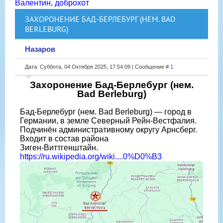
Валентин
,
доброхот
ЗАХОРОНЕНИЕ БАД-БЕРЛЕБУРГ (НЕМ. BAD
BERLEBURG)
Назаров
Дата: Суббота, 04 Октября 2025, 17:54:09 | Сообщение #
1
Захоронение Бад-Берлебург (нем.
Bad Berleburg)
Бад-Берлебург (нем. Bad Berleburg) — город в
Германии, в земле Северный Рейн-Вестфалия.
Подчинён административному округу Арнсберг.
Входит в состав района
Зиген-Виттгенштайн.
https://ru.wikipedia.org/wiki....0%D0%B3