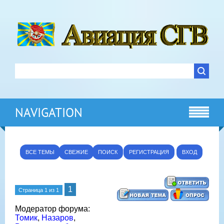
NAVIGATION
ВСЕ ТЕМЫ
СВЕЖИЕ
ПОИСК
РЕГИСТРАЦИЯ
ВХОД
1
Страница
1
из
1
Модератор форума:
Томик
,
Назаров
,