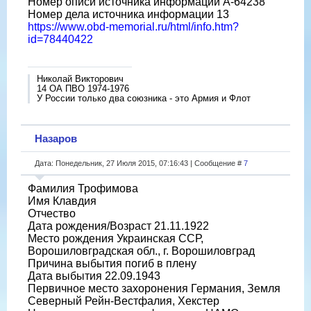
Номер описи источника информации A-64238
Номер дела источника информации 13
https://www.obd-memorial.ru/html/info.htm?
id=78440422
Николай Викторович
14 ОА ПВО 1974-1976
У России только два союзника - это Армия и Флот
Назаров
Дата: Понедельник, 27 Июля 2015, 07:16:43 | Сообщение #
7
Фамилия Трофимова
Имя Клавдия
Отчество
Дата рождения/Возраст 21.11.1922
Место рождения Украинская ССР,
Ворошиловградская обл., г. Ворошиловград
Причина выбытия погиб в плену
Дата выбытия 22.09.1943
Первичное место захоронения Германия, Земля
Северный Рейн-Вестфалия, Хекстер