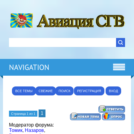
NAVIGATION
ВСЕ ТЕМЫ
СВЕЖИЕ
ПОИСК
РЕГИСТРАЦИЯ
ВХОД
1
Страница
1
из
1
Модератор форума:
Томик
,
Назаров
,