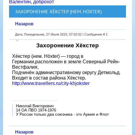
Валентин
,
доброхот
ЗАХОРОНЕНИЕ ХЁКСТЕР (НЕМ. HÖXTER)
Назаров
Дата: Понедельник, 27 Июля 2015, 07:02:02 | Сообщение #
1
Захоронение Хёкстер
Хёкстер (нем. Höxter) — город в
Германии,расположен в земле Северный Рейн-
Вестфалия,
Подчинён административному округу Детмольд.
Входит в состав района Хёкстер.
http://www.travellers.ru/city-khjokster
Николай Викторович
14 ОА ПВО 1974-1976
У России только два союзника - это Армия и Флот
Назаров