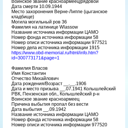
Воинское звание красноармеец|рядовой
Дата смерти 10.09.1944
Место захоронения Верне-Липпе (цыганское
кладбище)
Могила могильный ров 36
Фамилия на латинице Wlassow
Название источника информации ЦАМО
Номер фонда источника информации 58
Номер описи источника информации 977521
Номер дела источника информации 1915
https://www.obd-memorial.ru/html/info.htm?
id=300773171&page=1
Фамилия Власов
Имя Константин
Отчество Михайлович
Дата рождения/Возраст __.__.1906
Дата и место призыва __.07.1941 Колышлейский
РВК, Пензенская обл., Колышлейский р-н
Воинское звание красноармеец
Причина выбытия пропал без вести
Дата выбытия __.09.1942
Название источника информации ЦАМО
Номер фонда источника информации 58
Номер описи источника информации 977520