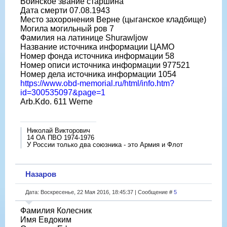
Воинское звание старшина
Дата смерти 07.08.1943
Место захоронения Верне (цыганское кладбище)
Могила могильный ров 7
Фамилия на латинице Shurawljow
Название источника информации ЦАМО
Номер фонда источника информации 58
Номер описи источника информации 977521
Номер дела источника информации 1054
https://www.obd-memorial.ru/html/info.htm?
id=300535097&page=1
Arb.Kdo. 611 Werne
Николай Викторович
14 ОА ПВО 1974-1976
У России только два союзника - это Армия и Флот
Назаров
Дата: Воскресенье, 22 Мая 2016, 18:45:37 | Сообщение #
5
Фамилия Колесник
Имя Евдоким