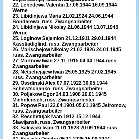
22. Lebedewa Valentin 17.06.1944 16.09.1944
Werne
23. Libidinjewa Maria 21.02.1924 24.06.1944
Bonderewa, russ. Zwangsarbeiter
24. Libidinjewa Nikolay 21.06.1944 13.07.1945
Werne
25. Loginow Sejemion 21.12.1911 29.01.1944
Kasstiadiglind, russ. Zwangsarbeiter
26. Marischejow Nikolay 21.02.1926 24.01.1945
russ. Zwangsarbeiter
27. Martnow Iwan 27.11.1915 04.04.1944 russ.
Zwangsarbeiter
28. Netschejajew Iwan 25.05.1925 27.02.1945
russ. Zwangsarbeiter
29. Ossdinski Alex 07.07.1922 30.05.1944
Schewtschenko, russ. Zwangsarbeiter
30. Poljakow Egor 24.03.1908 20.01.1945
Miehnlensch, russ. Zwangsarbeiter
31. Popow Paul 22.04.1901 05.01.1945 Jefromow,
russ. Zwangsarbeiter
32. Reschetujak Iwan 1912 15.12.1944
Slawijansk, russ. Zwangsarbeiter
33. Salewski Iwan 11.01.1923 20.09.1944 russ.
Zwangsarbeiter
34. Sawicky Dimitry 05.11.1925 15.09.1944