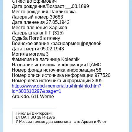
Отчество Ефимович
Дата рождения/Возраст __.03.1899
Место рождения Павликовка
Лагерный номер 39683
Дата пленения 27.05.1942
Место пленения Харьков
Лагерь шталаг II F (315)
Судьба Погиб в плену
Воинское звание красноармеец|рядовой
Дата смерти 05.02.1943
Могила могила 3
Фамилия на латинице Kolesnik
Название источника информации ЦАМО
Номер фонда источника информации 58
Номер описи источника информации 977520
Номер дела источника информации 2305
https://www.obd-memorial.ru/html/info.htm?
id=300310297&page=1
Arb.Kdo. 611 Werne
Николай Викторович
14 ОА ПВО 1974-1976
У России только два союзника - это Армия и Флот