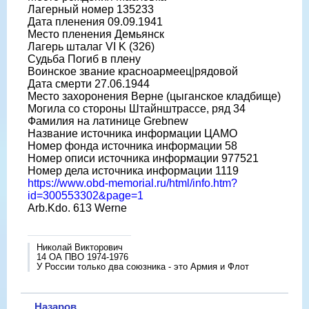
Лагерный номер 135233
Дата пленения 09.09.1941
Место пленения Демьянск
Лагерь шталаг VI K (326)
Судьба Погиб в плену
Воинское звание красноармеец|рядовой
Дата смерти 27.06.1944
Место захоронения Верне (цыганское кладбище)
Могила со стороны Штайнштрассе, ряд 34
Фамилия на латинице Grebnew
Название источника информации ЦАМО
Номер фонда источника информации 58
Номер описи источника информации 977521
Номер дела источника информации 1119
https://www.obd-memorial.ru/html/info.htm?
id=300553302&page=1
Arb.Kdo. 613 Werne
Николай Викторович
14 ОА ПВО 1974-1976
У России только два союзника - это Армия и Флот
Назаров