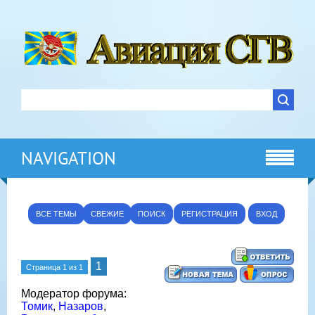
NAVIGATION
ВСЕ ТЕМЫ
СВЕЖИЕ
ПОИСК
РЕГИСТРАЦИЯ
ВХОД
1
Страница
1
из
1
Модератор форума:
Томик
,
Назаров
,