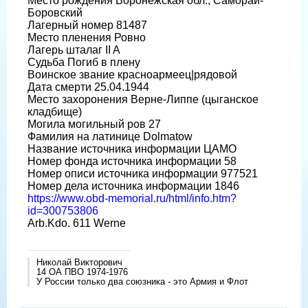
Место рождения Воронежская обл., Саморай-
Боровский
Лагерный номер 81487
Место пленения Ровно
Лагерь шталаг II A
Судьба Погиб в плену
Воинское звание красноармеец|рядовой
Дата смерти 25.04.1944
Место захоронения Верне-Липпе (цыганское
кладбище)
Могила могильный ров 27
Фамилия на латинице Dolmatow
Название источника информации ЦАМО
Номер фонда источника информации 58
Номер описи источника информации 977521
Номер дела источника информации 1846
https://www.obd-memorial.ru/html/info.htm?
id=300753806
Arb.Kdo. 611 Werne
Николай Викторович
14 ОА ПВО 1974-1976
У России только два союзника - это Армия и Флот