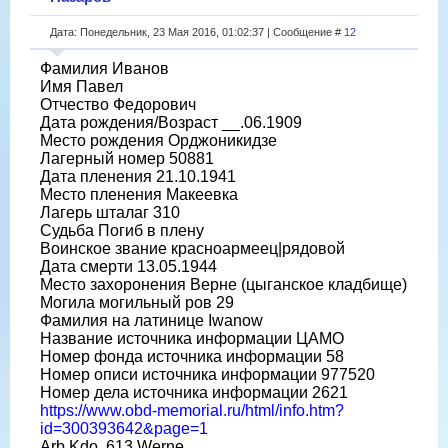
Дата: Понедельник, 23 Мая 2016, 01:02:37 | Сообщение #
12
Фамилия Иванов
Имя Павел
Отчество Федорович
Дата рождения/Возраст __.06.1909
Место рождения Орджоникидзе
Лагерный номер 50881
Дата пленения 21.10.1941
Место пленения Макеевка
Лагерь шталаг 310
Судьба Погиб в плену
Воинское звание красноармеец|рядовой
Дата смерти 13.05.1944
Место захоронения Верне (цыганское кладбище)
Могила могильный ров 29
Фамилия на латинице Iwanow
Название источника информации ЦАМО
Номер фонда источника информации 58
Номер описи источника информации 977520
Номер дела источника информации 2621
https://www.obd-memorial.ru/html/info.htm?
id=300393642&page=1
Arb.Kdo. 613 Werne