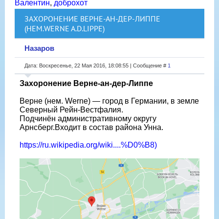
Валентин
,
доброхот
ЗАХОРОНЕНИЕ ВЕРНЕ-АН-ДЕР-ЛИППЕ
(НЕМ.WERNE A.D.LIPPE)
Назаров
Дата: Воскресенье, 22 Мая 2016, 18:08:55 | Сообщение #
1
Захоронение Верне-ан-дер-Липпе
Верне (нем. Werne) — город в Германии, в земле
Северный Рейн-Вестфалия.
Подчинён административному округу
Арнсберг.Входит в состав района Унна.
https://ru.wikipedia.org/wiki....%D0%B8)