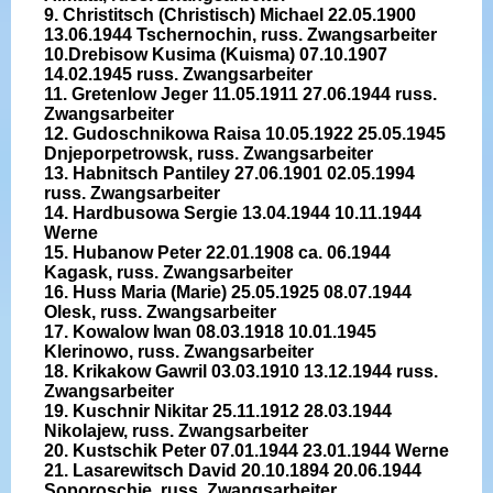
9. Christitsch (Christisch) Michael 22.05.1900
13.06.1944 Tschernochin, russ. Zwangsarbeiter
10.Drebisow Kusima (Kuisma) 07.10.1907
14.02.1945 russ. Zwangsarbeiter
11. Gretenlow Jeger 11.05.1911 27.06.1944 russ.
Zwangsarbeiter
12. Gudoschnikowa Raisa 10.05.1922 25.05.1945
Dnjeporpetrowsk, russ. Zwangsarbeiter
13. Habnitsch Pantiley 27.06.1901 02.05.1994
russ. Zwangsarbeiter
14. Hardbusowa Sergie 13.04.1944 10.11.1944
Werne
15. Hubanow Peter 22.01.1908 ca. 06.1944
Kagask, russ. Zwangsarbeiter
16. Huss Maria (Marie) 25.05.1925 08.07.1944
Olesk, russ. Zwangsarbeiter
17. Kowalow Iwan 08.03.1918 10.01.1945
Klerinowo, russ. Zwangsarbeiter
18. Krikakow Gawril 03.03.1910 13.12.1944 russ.
Zwangsarbeiter
19. Kuschnir Nikitar 25.11.1912 28.03.1944
Nikolajew, russ. Zwangsarbeiter
20. Kustschik Peter 07.01.1944 23.01.1944 Werne
21. Lasarewitsch David 20.10.1894 20.06.1944
Soporoschje, russ. Zwangsarbeiter