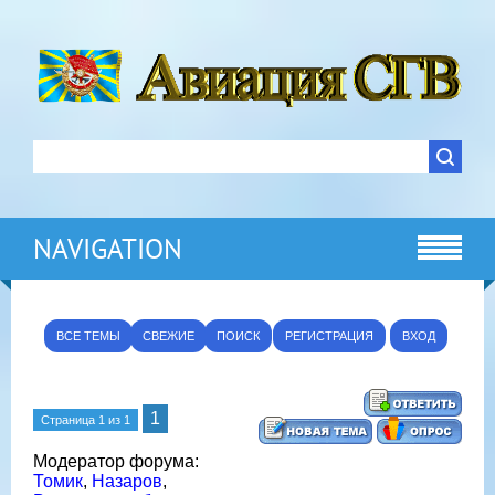
NAVIGATION
ВСЕ ТЕМЫ
СВЕЖИЕ
ПОИСК
РЕГИСТРАЦИЯ
ВХОД
1
Страница
1
из
1
Модератор форума:
Томик
,
Назаров
,