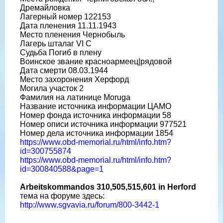
Дремайловка
Лагерный номер 122153
Дата пленения 11.11.1943
Место пленения Чернобыль
Лагерь шталаг VI C
Судьба Погиб в плену
Воинское звание красноармеец|рядовой
Дата смерти 08.03.1944
Место захоронения Херфорд
Могила участок 2
Фамилия на латинице Moruga
Название источника информации ЦАМО
Номер фонда источника информации 58
Номер описи источника информации 977521
Номер дела источника информации 1854
https://www.obd-memorial.ru/html/info.htm?
id=300755874
https://www.obd-memorial.ru/html/info.htm?
id=300840588&page=1
Arbeitskommandos 310,505,515,601 in Herford
тема на форуме здесь:
http://www.sgvavia.ru/forum/800-3442-1