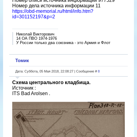
Номер описи источника информации 977529
Номер дела источника информации 11
https://obd-memorial.ru/html/info.htm?
id=301152197&p=2
Николай Викторович
14 ОА ПВО 1974-1976
У России только два союзника - это Армия и Флот
Томик
Дата: Суббота, 05 Мая 2018, 22:08:27 | Сообщение #
8
Схема центрального кладбища.
Источник :
ITS Bad Arolsen .