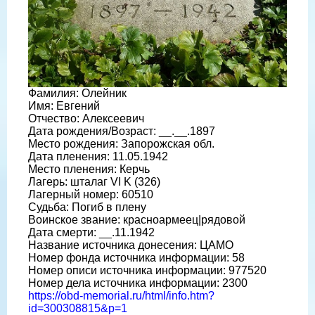
Фамилия: Олейник
Имя: Евгений
Отчество: Алексеевич
Дата рождения/Возраст: __.__.1897
Место рождения: Запорожская обл.
Дата пленения: 11.05.1942
Место пленения: Керчь
Лагерь: шталаг VI K (326)
Лагерный номер: 60510
Судьба: Погиб в плену
Воинское звание: красноармеец|рядовой
Дата смерти: __.11.1942
Название источника донесения: ЦАМО
Номер фонда источника информации: 58
Номер описи источника информации: 977520
Номер дела источника информации: 2300
https://obd-memorial.ru/html/info.htm?
id=300308815&p=1