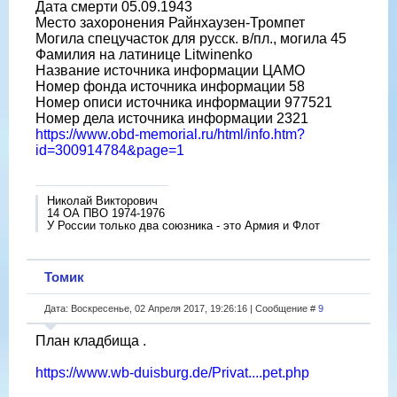
Дата смерти 05.09.1943
Место захоронения Райнхаузен-Тромпет
Могила спецучасток для русск. в/пл., могила 45
Фамилия на латинице Litwinenko
Название источника информации ЦАМО
Номер фонда источника информации 58
Номер описи источника информации 977521
Номер дела источника информации 2321
https://www.obd-memorial.ru/html/info.htm?
id=300914784&page=1
Николай Викторович
14 ОА ПВО 1974-1976
У России только два союзника - это Армия и Флот
Томик
Дата: Воскресенье, 02 Апреля 2017, 19:26:16 | Сообщение #
9
План кладбища .
https://www.wb-duisburg.de/Privat....pet.php