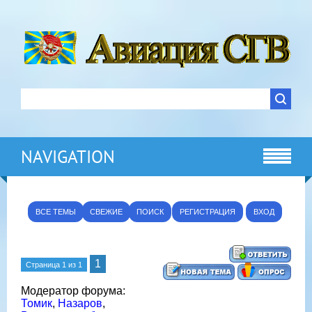
NAVIGATION
ВСЕ ТЕМЫ
СВЕЖИЕ
ПОИСК
РЕГИСТРАЦИЯ
ВХОД
1
Страница
1
из
1
Модератор форума:
Томик
,
Назаров
,