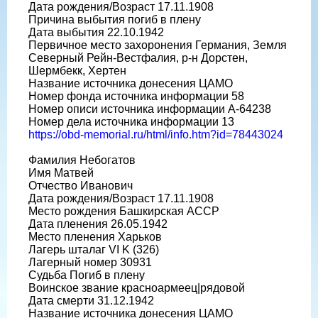
Дата рождения/Возраст 17.11.1908
Причина выбытия погиб в плену
Дата выбытия 22.10.1942
Первичное место захоронения Германия, Земля
Северный Рейн-Вестфалия, р-н Дорстен,
Шермбекк, Хертен
Название источника донесения ЦАМО
Номер фонда источника информации 58
Номер описи источника информации A-64238
Номер дела источника информации 13
https://obd-memorial.ru/html/info.htm?id=78443024
Фамилия Небогатов
Имя Матвей
Отчество Иванович
Дата рождения/Возраст 17.11.1908
Место рождения Башкирская АССР
Дата пленения 26.05.1942
Место пленения Харьков
Лагерь шталаг VI K (326)
Лагерный номер 30931
Судьба Погиб в плену
Воинское звание красноармеец|рядовой
Дата смерти 31.12.1942
Название источника донесения ЦАМО