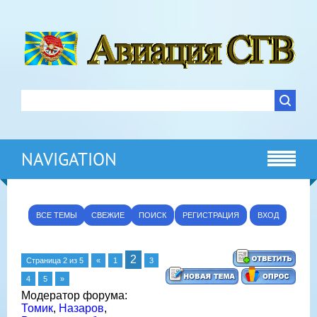
NAVIGATION
ВСЕ ТЕМЫ
СВЕЖИЕ
ПОИСК
РЕГИСТРАЦИЯ
ВХОД
2
Страница
2
из
5
«
1
3
4
5
»
Модератор форума:
Томик
,
Назаров
,