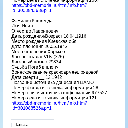
Номер дела источника информации 2587
https://obd-memorial.ru/html/info.htm?
id=300384368&p=1
Фамилия Кривенда
Имя Иван
Отчество Лавринович
Дата рождения/Возраст 18.04.1916
Место рождения Киевская обл.
Дата пленения 26.05.1942
Место пленения Харьков
Лагерь шталаг VI K (326)
Лагерный номер 29834
Судьба Погиб в плену
Воинское звание красноармеец|рядовой
Дата смерти __.12.1942
Название источника донесения ЦАМО
Номер фонда источника информации 58
Номер описи источника информации 977527
Номер дела источника информации 121
https://obd-memorial.ru/html/info.htm?
id=301088526&p=1
Tamara