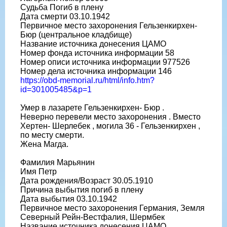
Судьба Погиб в плену
Дата смерти 03.10.1942
Первичное место захоронения Гельзенкирхен-
Бюр (центральное кладбище)
Название источника донесения ЦАМО
Номер фонда источника информации 58
Номер описи источника информации 977526
Номер дела источника информации 146
https://obd-memorial.ru/html/info.htm?
id=301005485&p=1
Умер в лазарете Гельзенкирхен- Бюр .
Неверно перевели место захоронения . Вместо
Хертен- Шерлебек , могила 36 - Гельзенкирхен ,
по месту смерти.
Жена Магда.
Фамилия Марьянин
Имя Петр
Дата рождения/Возраст 30.05.1910
Причина выбытия погиб в плену
Дата выбытия 03.10.1942
Первичное место захоронения Германия, Земля
Северный Рейн-Вестфалия, Шермбек
Название источника донесения ЦАМО