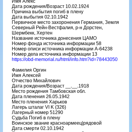
Имя Алекс
Дата рождения/Возраст 10.02.1924
Причина выбытия погиб в плену
Дата выбытия 02.10.1942
Первичное место захоронения Германия, Земля
Северный Рейн-Вестфалия, р-н Дорстен,
Шермбекк, Хертен
Название источника донесения ЦАМО
Номер фонда источника информации 58
Номер описи источника информации A-64238
Номер дела источника информации 13
https://obd-memorial.ru/html/info.htm?id=78443050
Фамилия Оргин
Имя Алексей
Отчество Михайлович
Дата рождения/Возраст __.__.1918
Место рождения Тамбовская обл.
Дата пленения 26.05.1942
Место пленения Харьков
Лагерь шталаг VI K (326)
Лагерный номер 51290
Судьба Погиб в плену
Воинское звание красноармеец|рядовой
Дата смерти 02.10.1942