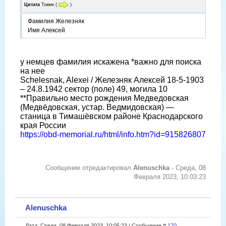
Цитата
Томик
(
)
Фамилия Железняк
Имя Алексей
у немцев фамилия искажена *важно для поиска
на нее
Schelesnak, Alexei / Железняк Алексей 18-5-1903
– 24.8.1942 сектор (поле) 49, могила 10
**Правильно место рождения Медведовская
(Медвёдовская, устар. Ведмидовская) —
станица в Тимашёвском районе Краснодарского
края России
https://obd-memorial.ru/html/info.htm?id=915826807
Сообщение отредактировал
Alenuschka
-
Среда, 08
Февраля 2023, 10:03:23
Alenuschka
Дата: Среда, 08 Февраля 2023, 10:05:23 | Сообщение #
170