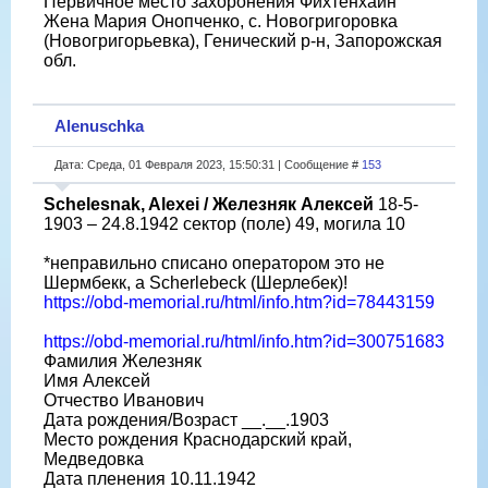
Первичное место захоронения Фихтенхайн
Жена Мария Онопченко, с. Новогригоровка
(Новогригорьевка), Генический р-н, Запорожская
обл.
Alenuschka
Дата: Среда, 01 Февраля 2023, 15:50:31 | Сообщение #
153
Schelesnak, Alexei / Железняк Алексей
18-5-
1903 – 24.8.1942 сектор (поле) 49, могила 10
*неправильно списано оператором это не
Шермбекк, а Scherlebeck (Шерлебек)!
https://obd-memorial.ru/html/info.htm?id=78443159
https://obd-memorial.ru/html/info.htm?id=300751683
Фамилия Железняк
Имя Алексей
Отчество Иванович
Дата рождения/Возраст __.__.1903
Место рождения Краснодарский край,
Медведовка
Дата пленения 10.11.1942