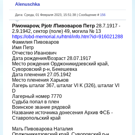
Alenuschka
Дата: Среда, 01 Февраля 2023, 15:51:38 | Сообщение #
156
Piwowapow, Pjotr /Пивоваров Петр
28.7.1917 -
2.9.1942, сектор (поле) 49, могила № 13
https://obd-memorial.ru/html/info.htm?id=916021288
Фамилия Пивоваров
Имя Петр
Отчество Иванович
Дата рождения/Возраст 28.07.1917
Место рождения Орджоникидзевский край,
Суворовский р-н, Бекешевка
Дата пленения 27.05.1942
Место пленения Харьков
Лагерь шталаг 367, шталаг VI K (326), шталаг VI
D
Лагерный номер 7770
Судьба попал в плен
Воинское звание рядовой
Название источника донесения Архив ФСБ -
Ставропольский край
Мать Пивоварова Наталия
Орджоникидзовский край, Суворовский р-н,