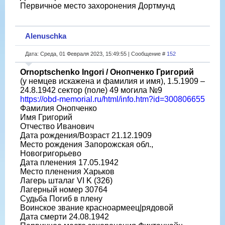
Первичное место захоронения Дортмунд
Alenuschka
Дата: Среда, 01 Февраля 2023, 15:49:55 | Сообщение #
152
Ornoptschenko Ingori / Онопченко Григорий
(у немцев искажена и фамилия и имя), 1.5.1909 –
24.8.1942 сектор (поле) 49 могила №9
https://obd-memorial.ru/html/info.htm?id=300806655
Фамилия Онопченко
Имя Григорий
Отчество Иванович
Дата рождения/Возраст 21.12.1909
Место рождения Запорожская обл.,
Новогригорьево
Дата пленения 17.05.1942
Место пленения Харьков
Лагерь шталаг VI K (326)
Лагерный номер 30764
Судьба Погиб в плену
Воинское звание красноармеец|рядовой
Дата смерти 24.08.1942