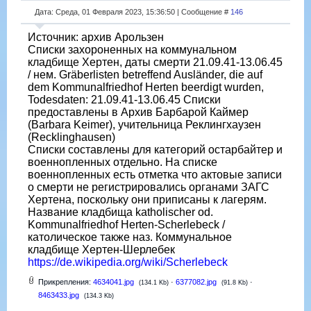
Дата: Среда, 01 Февраля 2023, 15:36:50 | Сообщение #
146
Источник: архив Арользен
Списки захороненных на коммунальном
кладбище Хертен, даты смерти 21.09.41-13.06.45
/ нем. Gräberlisten betreffend Ausländer, die auf
dem Kommunalfriedhof Herten beerdigt wurden,
Todesdaten: 21.09.41-13.06.45 Списки
предоставлены в Архив Барбарой Каймер
(Barbara Keimer), учительница Реклингхаузен
(Recklinghausen)
Списки составлены для категорий остарбайтер и
военнопленных отдельно. На списке
военнопленных есть отметка что актовые записи
о смерти не регистрировались органами ЗАГС
Хертена, поскольку они приписаны к лагерям.
Название кладбища katholischer od.
Kommunalfriedhof Herten-Scherlebeck /
католическое также наз. Коммунальное
кладбище Хертен-Шерлебек
https://de.wikipedia.org/wiki/Scherlebeck
Прикрепления:
4634041.jpg
·
6377082.jpg
·
(134.1 Kb)
(91.8 Kb)
8463433.jpg
(134.3 Kb)