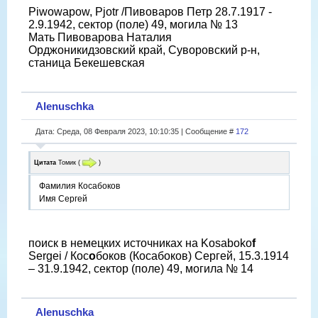
Piwowapow, Pjotr /Пивоваров Петр 28.7.1917 -
2.9.1942, сектор (поле) 49, могила № 13
Мать Пивоварова Наталия
Орджоникидзовский край, Суворовский р-н,
станица Бекешевская
Alenuschka
Дата: Среда, 08 Февраля 2023, 10:10:35 | Сообщение #
172
Цитата
Томик
(
)
Фамилия Косабоков
Имя Сергей
поиск в немецких источниках на Kosaboko
f
Sergei / Кос
о
боков (Косабоков) Сергей, 15.3.1914
– 31.9.1942, сектор (поле) 49, могила № 14
Alenuschka