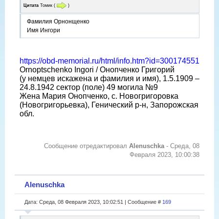
Цитата
Томик
(
)
Фамилия Орнонщенко
Имя Ингори
https://obd-memorial.ru/html/info.htm?id=300174551
Ornoptschenko Ingori / Онопченко Григорий
(у немцев искажена и фамилия и имя), 1.5.1909 –
24.8.1942 сектор (поле) 49 могила №9
Жена Мария Онопченко, с. Новогригоровка
(Новогригорьевка), Генический р-н, Запорожская
обл.
Сообщение отредактировал
Alenuschka
-
Среда, 08
Февраля 2023, 10:00:38
Alenuschka
Дата: Среда, 08 Февраля 2023, 10:02:51 | Сообщение #
169