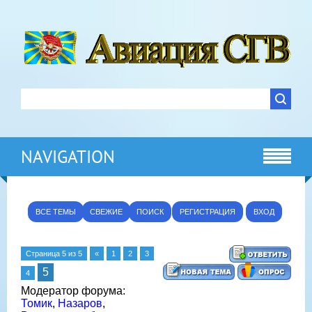
NAVIGATION
ВСЕ ТЕМЫ
СВЕЖИЕ
ПОИСК
РЕГИСТРАЦИЯ
ВХОД
Страница
5
из
5
«
1
2
3
5
4
Модератор форума:
Томик
,
Назаров
,