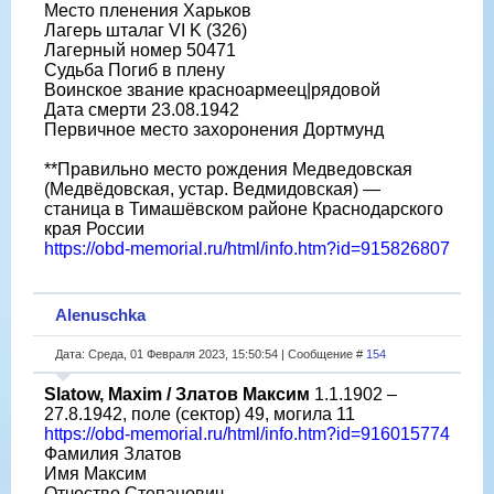
Место пленения Харьков
Лагерь шталаг VI K (326)
Лагерный номер 50471
Судьба Погиб в плену
Воинское звание красноармеец|рядовой
Дата смерти 23.08.1942
Первичное место захоронения Дортмунд
**Правильно место рождения Медведовская
(Медвёдовская, устар. Ведмидовская) —
станица в Тимашёвском районе Краснодарского
края России
https://obd-memorial.ru/html/info.htm?id=915826807
Alenuschka
Дата: Среда, 01 Февраля 2023, 15:50:54 | Сообщение #
154
Slatow, Maxim / Златов Максим
1.1.1902 –
27.8.1942, поле (сектор) 49, могила 11
https://obd-memorial.ru/html/info.htm?id=916015774
Фамилия Златов
Имя Максим
Отчество Степанович