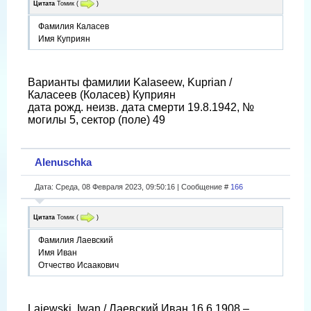
Цитата
Томик
(
)
Фамилия Каласев
Имя Куприян
Варианты фамилии Kalaseew, Kuprian /
Каласеев (Коласев) Куприян
дата рожд. неизв. дата смерти 19.8.1942, №
могилы 5, сектор (поле) 49
Alenuschka
Дата: Среда, 08 Февраля 2023, 09:50:16 | Сообщение #
166
Цитата
Томик
(
)
Фамилия Лаевский
Имя Иван
Отчество Исаакович
Lajewski, Iwan / Лаевский Иван 16.6.1908 –