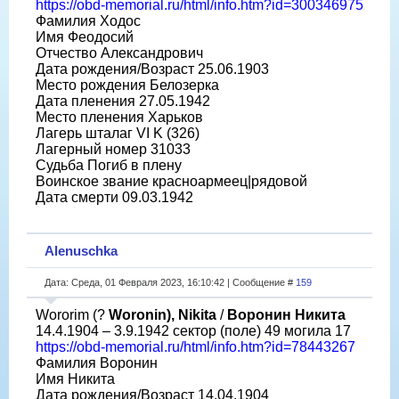
https://obd-memorial.ru/html/info.htm?id=300346975
Фамилия Ходос
Имя Феодосий
Отчество Александрович
Дата рождения/Возраст 25.06.1903
Место рождения Белозерка
Дата пленения 27.05.1942
Место пленения Харьков
Лагерь шталаг VI K (326)
Лагерный номер 31033
Судьба Погиб в плену
Воинское звание красноармеец|рядовой
Дата смерти 09.03.1942
Alenuschka
Дата: Среда, 01 Февраля 2023, 16:10:42 | Сообщение #
159
Wororim (?
Woronin), Nikita
/
Воронин Никита
14.4.1904 – 3.9.1942 сектор (поле) 49 могила 17
https://obd-memorial.ru/html/info.htm?id=78443267
Фамилия Воронин
Имя Никита
Дата рождения/Возраст 14.04.1904