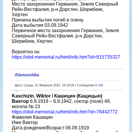
Место захоронения Германия, Земля Северный
Рейн-Вестфалия, р-н Дорстен, Шермбекк,
Хертен
Причина выбытия погиб в плену
Дата выбытия 03.09.1942
Первичное место захоронения Германия, Земля
Северный Рейн-Вестфалия, р-н Дорстен,
Шермбекк, Хертен
Вероятно он
https://obd-memorial.ru/html/info.htm?id=915735327
Alenuschka
Дата: Среда, 01 Февраля 2023, 16:19:09 | Сообщение #
160
Kaschizin, Wiktor / Кашицин (Кащицын)
Виктор
6.9.1919 – 6.9.1942, сектор (поле) 49,
могила № 23
https://obd-memorial.ru/html/info.htm?id=78442772
Фамилия Кашицин
Имя Виктор
Дата рождения/Возраст 06.09.1919