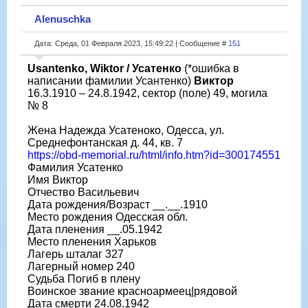
Alenuschka
Дата: Среда, 01 Февраля 2023, 15:49:22 | Сообщение #
151
Usantenko, Wiktor / Усатенко
(*ошибка в
написании фамилии Усантенко)
Виктор
16.3.1910 – 24.8.1942, сектор (поле) 49, могила
№ 8
Жена Надежда Усатеноко, Одесса, ул.
Среднефонтанская д. 44, кв. 7
https://obd-memorial.ru/html/info.htm?id=300174551
Фамилия Усатенко
Имя Виктор
Отчество Васильевич
Дата рождения/Возраст __.__.1910
Место рождения Одесская обл.
Дата пленения __.05.1942
Место пленения Харьков
Лагерь шталаг 327
Лагерный номер 240
Судьба Погиб в плену
Воинское звание красноармеец|рядовой
Дата смерти 24.08.1942