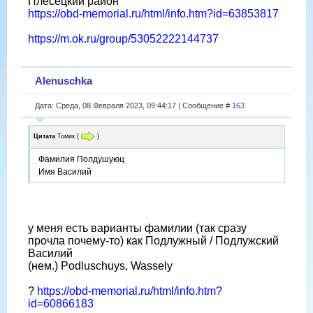
Плесецкий район
https://obd-memorial.ru/html/info.htm?id=63853817
https://m.ok.ru/group/53052222144737
Alenuschka
Дата: Среда, 08 Февраля 2023, 09:44:17 | Сообщение #
163
Цитата
Томик
(
)
Фамилия Полдушуюц
Имя Василий
у меня есть варианты фамилии (так сразу
прочла почему-то) как Подлужный / Подлужский
Василий
(нем.) Podluschuys, Wassely
?
https://obd-memorial.ru/html/info.htm?
id=60866183