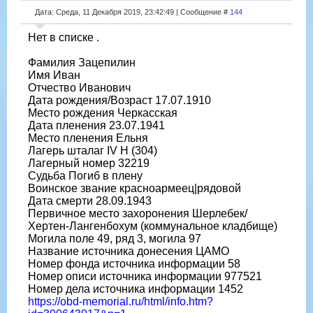
Дата: Среда, 11 Декабря 2019, 23:42:49 | Сообщение #
144
Нет в списке .
Фамилия Зацепилин
Имя Иван
Отчество Иванович
Дата рождения/Возраст 17.07.1910
Место рождения Черкасская
Дата пленения 23.07.1941
Место пленения Ельня
Лагерь шталаг IV H (304)
Лагерный номер 32219
Судьба Погиб в плену
Воинское звание красноармеец|рядовой
Дата смерти 28.09.1943
Первичное место захоронения Шерлебек/
Хертен-Лангенбохум (коммунальное кладбище)
Могила поле 49, ряд 3, могила 97
Название источника донесения ЦАМО
Номер фонда источника информации 58
Номер описи источника информации 977521
Номер дела источника информации 1452
https://obd-memorial.ru/html/info.htm?