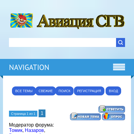
NAVIGATION
ВСЕ ТЕМЫ
СВЕЖИЕ
ПОИСК
РЕГИСТРАЦИЯ
ВХОД
1
Страница
1
из
1
Модератор форума:
Томик
,
Назаров
,