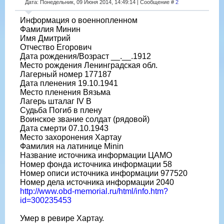
Дата: Понедельник, 09 Июня 2014, 14:49:14 | Сообщение #
2
Информация о военнопленном
Фамилия Минин
Имя Дмитрий
Отчество Егорович
Дата рождения/Возраст __.__.1912
Место рождения Ленинградская обл.
Лагерный номер 177187
Дата пленения 19.10.1941
Место пленения Вязьма
Лагерь шталаг IV B
Судьба Погиб в плену
Воинское звание солдат (рядовой)
Дата смерти 07.10.1943
Место захоронения Хартау
Фамилия на латинице Minin
Название источника информации ЦАМО
Номер фонда источника информации 58
Номер описи источника информации 977520
Номер дела источника информации 2040
http://www.obd-memorial.ru/html/info.htm?
id=300235453
Умер в ревире Хартау.