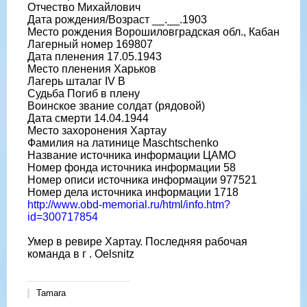
Отчество Михайлович
Дата рождения/Возраст __.__.1903
Место рождения Ворошиловградская обл., Кабан
Лагерный номер 169807
Дата пленения 17.05.1943
Место пленения Харьков
Лагерь шталаг IV B
Судьба Погиб в плену
Воинское звание солдат (рядовой)
Дата смерти 14.04.1944
Место захоронения Хартау
Фамилия на латинице Maschtschenko
Название источника информации ЦАМО
Номер фонда источника информации 58
Номер описи источника информации 977521
Номер дела источника информации 1718
http://www.obd-memorial.ru/html/info.htm?
id=300717854
Умер в ревире Хартау. Последняя рабочая
команда в г . Oelsnitz
Tamara