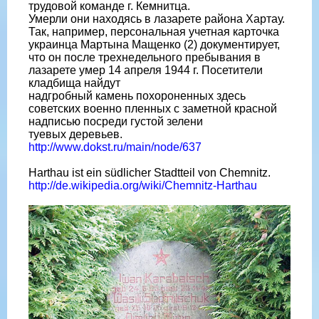
трудовой команде г. Кемнитца.
Умерли они находясь в лазарете района Хартау.
Так, например, персональная учетная карточка
украинца Мартына Мащенко (2) документирует,
что он после трехнедельного пребывания в
лазарете умер 14 апреля 1944 г. Посетители
кладбища найдут
надгробный камень похороненных здесь
советских военно пленных с заметной красной
надписью посреди густой зелени
туевых деревьев.
http://www.dokst.ru/main/node/637
Harthau ist ein südlicher Stadtteil von Chemnitz.
http://de.wikipedia.org/wiki/Chemnitz-Harthau