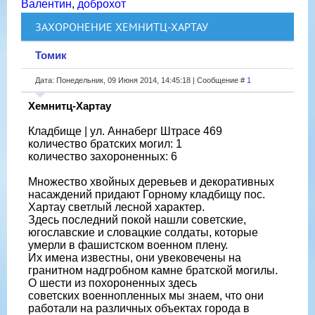
Валентин
,
доброхот
ЗАХОРОНЕНИЕ ХЕМНИТЦ-ХАРТАУ
Томик
Дата: Понедельник, 09 Июня 2014, 14:45:18 | Сообщение #
1
Хемнитц-Хартау
Кладбище | ул. Аннаберг Штрасе 469
количество братских могил: 1
количество захороненных: 6
Множество хвойных деревьев и декоративных
насаждений придают Горному кладбищу пос.
Хартау светлый лесной характер.
Здесь последний покой нашли советские,
югославские и словацкие солдаты, которые
умерли в фашистском военном плену.
Их имена известны, они увековечены на
гранитном надгробном камне братской могилы.
О шести из похороненных здесь
советских военнопленных мы знаем, что они
работали на различных объектах города в