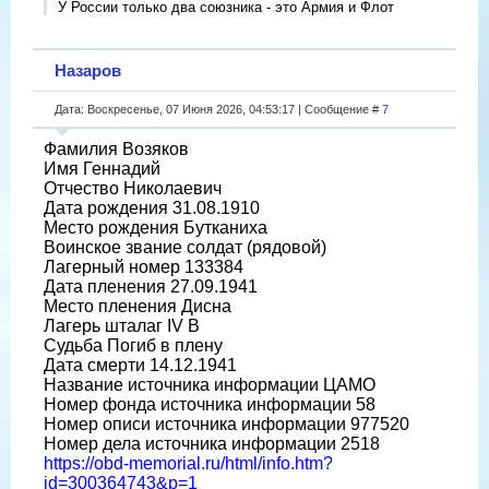
У России только два союзника - это Армия и Флот
Назаров
Дата: Воскресенье, 07 Июня 2026, 04:53:17 | Сообщение #
7
Фамилия Возяков
Имя Геннадий
Отчество Николаевич
Дата рождения 31.08.1910
Место рождения Бутканиха
Воинское звание солдат (рядовой)
Лагерный номер 133384
Дата пленения 27.09.1941
Место пленения Дисна
Лагерь шталаг IV B
Судьба Погиб в плену
Дата смерти 14.12.1941
Название источника информации ЦАМО
Номер фонда источника информации 58
Номер описи источника информации 977520
Номер дела источника информации 2518
https://obd-memorial.ru/html/info.htm?
id=300364743&p=1