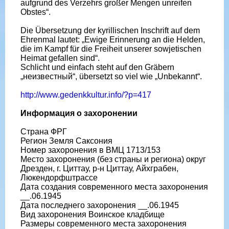
aufgrund des Verzehrs großer Mengen unreifen
Obstes“.
Die Übersetzung der kyrillischen Inschrift auf dem
Ehrenmal lautet: „Ewige Erinnerung an die Helden,
die im Kampf für die Freiheit unserer sowjetischen
Heimat gefallen sind“.
Schlicht und einfach steht auf den Gräbern
„неизвестный“, übersetzt so viel wie „Unbekannt“.
http://www.gedenkkultur.info/?p=417
Информация о захоронении
Страна ФРГ
Регион Земля Саксония
Номер захоронения в ВМЦ 1713/153
Место захоронения (без страны и региона) округ
Дрезден, г. Циттау, р-н Циттау, Айхграбен,
Люкендорфштрассе
Дата создания современного места захоронения
__.06.1945
Дата последнего захоронения __.06.1945
Вид захоронения Воинское кладбище
Размеры современного места захоронения