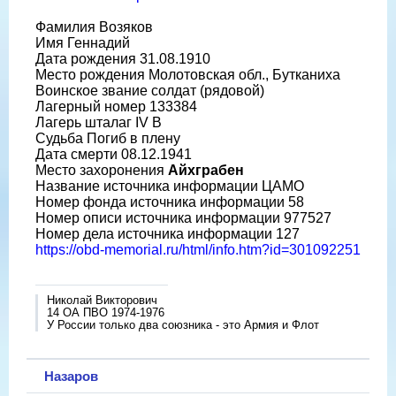
Фамилия Возяков
Имя Геннадий
Дата рождения 31.08.1910
Место рождения Молотовская обл., Бутканиха
Воинское звание солдат (рядовой)
Лагерный номер 133384
Лагерь шталаг IV B
Судьба Погиб в плену
Дата смерти 08.12.1941
Место захоронения
Айхграбен
Название источника информации ЦАМО
Номер фонда источника информации 58
Номер описи источника информации 977527
Номер дела источника информации 127
https://obd-memorial.ru/html/info.htm?id=301092251
Николай Викторович
14 ОА ПВО 1974-1976
У России только два союзника - это Армия и Флот
Назаров