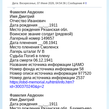
Дата: Воскресенье, 07 Июня 2026, 04:54:36 | Сообщение #
8
Фамилия Авдюхин
Имя Дмитрий
Отчество Иванович
Дата рождения __.__.1911
Место рождения Рязанская обл.
Воинское звание солдат (рядовой)
Лагерный номер 149657
Дата пленения __.08.1941
Место пленения Смоленск
Лагерь шталаг IV B
Судьба Погиб в плену
Дата смерти 06.12.1941
Название источника информации ЦАМО
Номер фонда источника информации 58
Номер описи источника информации 977520
Номер дела источника информации 2537
https://obd-memorial.ru/html/info.htm?
id=300370240&p=2
Фамилия Авдюхин
Имя Дмитрий
Дата рождения __.__.1911
Место рождения Рязанская обл., Бахметьево