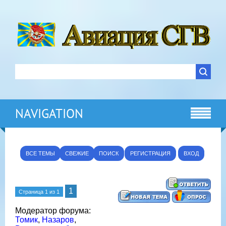
NAVIGATION
ВСЕ ТЕМЫ
СВЕЖИЕ
ПОИСК
РЕГИСТРАЦИЯ
ВХОД
1
Страница
1
из
1
Модератор форума:
Томик
,
Назаров
,