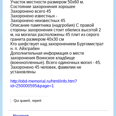
Участок местности размером 50х60 м.
Состояние захоронения хорошее
Захоронено всего 45
Захоронено известных -
Захоронено неизвестных 45
Описание памятника (надгробия) С правой
стороны захоронения стоит обелиск высотой 2
м, на могилах расположены 45 плит из серого
гранита размером 40х30 см
Кто шефствует над захоронением Бургомистрат
н. п. Айхграбен
Дополнительная информация о месте
захоронения Воинское кладбище
(военнопленные). Всего одиночных могил - 45.
Захоронено 45 человек, фамилии не
установлены
http://obd-memorial.ru/html/info.htm?
id=250000595&page=1
Qui quaerit, reperit
Назаров