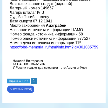
Воинское звание солдат (рядовой)
Лагерный номер 149657
Лагерь шталаг IV B
Судьба Погиб в плену
Дата смерти 07.12.1941
Место захоронения
Айхграбен
Название источника информации ЦАМО
Номер фонда источника информации 58
Номер описи источника информации 977527
Номер дела источника информации 115
https://obd-memorial.ru/html/info.htm?id=301085759
Николай Викторович
14 ОА ПВО 1974-1976
У России только два союзника - это Армия и Флот
1
Страница
1
из
1