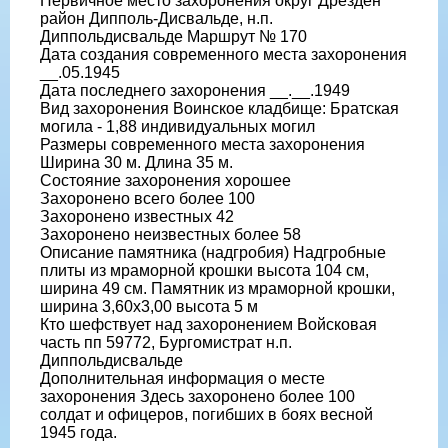
Первичное место захоронения округ Дрезден
район Дипполь-Дисвальде, н.п.
Диппольдисвальде Маршрут № 170
Дата создания современного места захоронения
__.05.1945
Дата последнего захоронения __.__.1949
Вид захоронения Воинское кладбище: Братская
могила - 1,88 индивидуальных могил
Размеры современного места захоронения
Ширина 30 м. Длина 35 м.
Состояние захоронения хорошее
Захоронено всего более 100
Захоронено известных 42
Захоронено неизвестных более 58
Описание памятника (надгробия) Надгробные
плиты из мраморной крошки высота 104 см,
ширина 49 см. Памятник из мраморной крошки,
ширина 3,60х3,00 высота 5 м
Кто шефствует над захоронением Войсковая
часть пп 59772, Бургомистрат н.п.
Диппольдисвальде
Дополнительная информация о месте
захоронения Здесь захоронено более 100
солдат и офицеров, погибших в боях весной
1945 года.