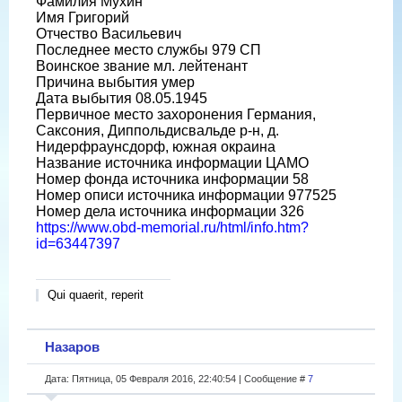
Фамилия Мухин
Имя Григорий
Отчество Васильевич
Последнее место службы 979 СП
Воинское звание мл. лейтенант
Причина выбытия умер
Дата выбытия 08.05.1945
Первичное место захоронения Германия,
Саксония, Диппольдисвальде р-н, д.
Нидерфраунсдорф, южная окраина
Название источника информации ЦАМО
Номер фонда источника информации 58
Номер описи источника информации 977525
Номер дела источника информации 326
https://www.obd-memorial.ru/html/info.htm?
id=63447397
Qui quaerit, reperit
Назаров
Дата: Пятница, 05 Февраля 2016, 22:40:54 | Сообщение #
7