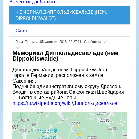
Валентин
,
доброхот
МЕМОРИАЛ ДИППОЛЬДИСВАЛЬДЕ (НЕМ.
DIPPOLDISWALDE)
Саня
Дата: Пятница, 05 Февраля 2016, 22:27:11 | Сообщение #
1
Мемориал Диппольдисвальде (нем.
Dippoldiswalde)
Диппольдисва́льде (нем. Dippoldiswalde) —
город в Германии, расположен в земле
Саксония.
Подчинён административному округу Дрезден.
Входит в состав района Саксонская Швейцария
— Восточные Рудные Горы.
https://ru.wikipedia.org/wiki/Диппольдисвальде