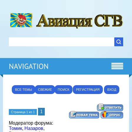
NAVIGATION
ВСЕ ТЕМЫ
СВЕЖИЕ
ПОИСК
РЕГИСТРАЦИЯ
ВХОД
1
Страница
1
из
1
Модератор форума:
Томик
,
Назаров
,