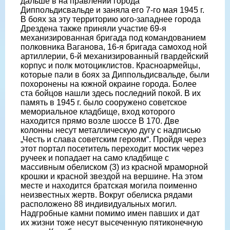
дальше в на правлении города
Диппольдисвальде и заняла его 7-го мая 1945 г.
В боях за эту территорию юго-западнее города
Дрездена также приняли участие 69-я
механизированная бригада под командованием
полковника Ваганова, 16-я бригада самоход ной
артиллерии, 6-й механизированный гвардейский
корпус и полк мотоциклистов. Красноармейцы,
которые пали в боях за Диппольдисвальде, были
похоронены на южной окраине города. Более
ста бойцов нашли здесь последний покой. В их
память в 1945 г. было сооружено советское
мемориальное кладбище, вход которого
находится прямо возле шоссе В 170. Две
колонны несут металлическую дугу с надписью
„Честь и слава советским героям“. Пройдя через
этот портал посетитель переходит мостик через
ручеек и попадает на само кладбище с
массивным обелиском (3) из красной мраморной
крошки и красной звездой на вершине. На этом
месте и находится братская могила поименно
неизвестных жертв. Вокруг обелиска рядами
расположено 88 индивидуальных могил.
Надгробные камни помимо имен павших и дат
их жизни тоже несут высеченную пятиконечную