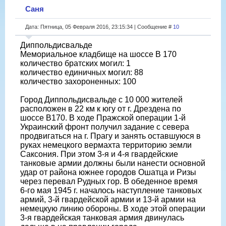
Саня
Дата: Пятница, 05 Февраля 2016, 23:15:34 | Сообщение #
10
Диппольдисвальде
Мемориальное кладбище на шоссе В 170
количество братских могил: 1
количество единичных могил: 88
количество захороненных: 100
Город Диппольдисвальде с 10 000 жителей
расположен в 22 км к югу от г. Дрездена по
шоссе В170. В ходе Пражской операции 1-й
Украинский фронт получил задание с севера
продвигаться на г. Прагу и занять оставшуюся в
руках немецкого вермахта территорию земли
Саксония. При этом 3-я и 4-я гвардейские
танковые армии должны были нанести основной
удар от района южнее городов Ошатца и Ризы
через перевал Рудных гор. В обеденное время
6-го мая 1945 г. началось наступление танковых
армий, 3-й гвардейской армии и 13-й армии на
немецкую линию обороны. В ходе этой операции
3-я гвардейская танковая армия двинулась