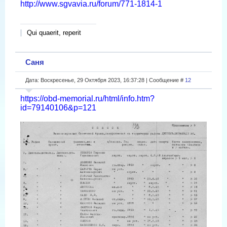
http://www.sgvavia.ru/forum/771-1814-1
Qui quaerit, reperit
Саня
Дата: Воскресенье, 29 Октября 2023, 16:37:28 | Сообщение #
12
https://obd-memorial.ru/html/info.htm?
id=79140106&p=121