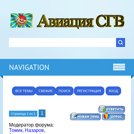
NAVIGATION
ВСЕ ТЕМЫ
СВЕЖИЕ
ПОИСК
РЕГИСТРАЦИЯ
ВХОД
1
Страница
1
из
1
Модератор форума:
Томик
,
Назаров
,