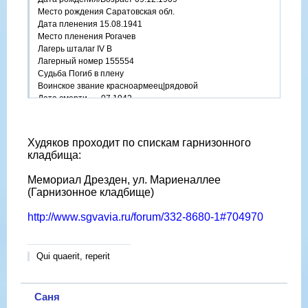
Место рождения Саратовская обл.
Дата пленения 15.08.1941
Место пленения Рогачев
Лагерь шталаг IV B
Лагерный номер 155554
Судьба Погиб в плену
Воинское звание красноармеец|рядовой
Дата смерти __.07.1942
Первичное место захоронения Дрезден (гарнизонное
кладбище)
Худяков проходит по спискам гарнизонного
кладбища:
Мемориал Дрезден, ул. Мариеналлее
(Гарнизонное кладбище)
http://www.sgvavia.ru/forum/332-8680-1#704970
Qui quaerit, reperit
Саня