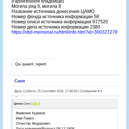
(гарнизонное кладбище)
Могила ряд II, могила 8
Название источника донесения ЦАМО
Номер фонда источника информации 58
Номер описи источника информации 977520
Номер дела источника информации 2380
https://obd-memorial.ru/html/info.htm?id=300327278
Qui quaerit, reperit
Саня
Дата: Суббота, 15 Сентября 2018, 17:46:06 | Сообщение #
9
Цитата
Саня
(
)
Фамилия Худяков
Имя Павел
Отчество Федорович
Дата рождения/Возраст 09.12.1909