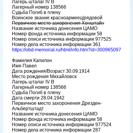
Лагерь шталаг IV B
Лагерный номер 138566
Судьба Погиб в плену
Воинское звание красноармеец|рядовой
Первичное место захоронения Хонштайн
Название источника донесения ЦАМО
Номер фонда источника информации 58
Номер описи источника информации 977525
Номер дела источника информации 361
https://obd-memorial.ru/html/info.htm?id=300965097
Фамилия Капилон
Имя Павел
Дата рождения/Возраст 30.09.1914
Место рождения Михайловск
Лагерь шталаг IV B
Лагерный номер 138566
Судьба Погиб в плену
Дата смерти 28.04.1942
Первичное место захоронения Дрезден-
Альбертштадт
Название источника донесения ЦАМО
Номер фонда источника информации 58
Номер описи источника информации 977524
Номер дела источника информации 287