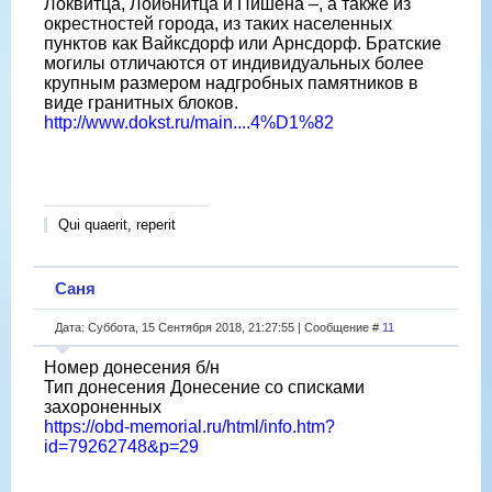
Локвитца, Лойбнитца и Пишена –, а также из
окрестностей города, из таких населенных
пунктов как Вайксдорф или Арнсдорф. Братские
могилы отличаются от индивидуальных более
крупным размером надгробных памятников в
виде гранитных блоков.
http://www.dokst.ru/main....4%D1%82
Qui quaerit, reperit
Саня
Дата: Суббота, 15 Сентября 2018, 21:27:55 | Сообщение #
11
Номер донесения б/н
Тип донесения Донесение со списками
захороненных
https://obd-memorial.ru/html/info.htm?
id=79262748&p=29