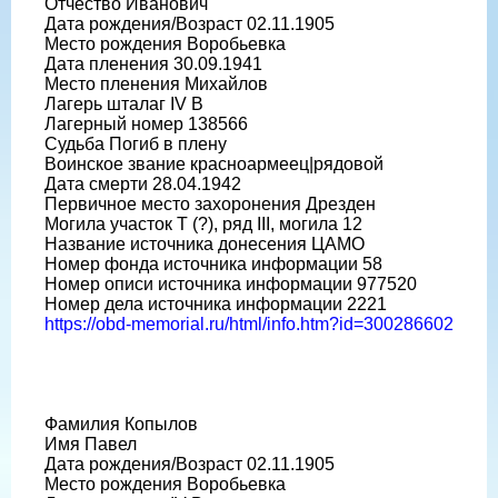
Отчество Иванович
Дата рождения/Возраст 02.11.1905
Место рождения Воробьевка
Дата пленения 30.09.1941
Место пленения Михайлов
Лагерь шталаг IV B
Лагерный номер 138566
Судьба Погиб в плену
Воинское звание красноармеец|рядовой
Дата смерти 28.04.1942
Первичное место захоронения Дрезден
Могила участок T (?), ряд III, могила 12
Название источника донесения ЦАМО
Номер фонда источника информации 58
Номер описи источника информации 977520
Номер дела источника информации 2221
https://obd-memorial.ru/html/info.htm?id=300286602
Фамилия Копылов
Имя Павел
Дата рождения/Возраст 02.11.1905
Место рождения Воробьевка