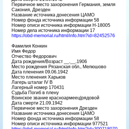
Первичное место захоронения Германия, земля
Сакония, Дрезден
Название источника донесения ЦАМО
Номер фонда источника информации 58
Номер описи источника информации H-18005
Номер дела источника информации 17
https://obd-memorial.ru/html/info.htm?id=82452576
Фамилия Конкин
Имя Федор
Отчество Федорович
Дата рождения/Возраст __.__.1906
Место рождения Рязанская обл., Мелюшово
Дата пленения 09.06.1942
Место пленения Харьков
Лагерь шталаг IV B
Лагерный номер 170431
Судьба Погиб в плену
Воинское звание красноармеец|рядовой
Дата смерти 21.09.1942
Первичное место захоронения Дрезден
Название источника донесения ЦАМО
Номер фонда источника информации 58
Номер описи источника информации 977521
https://obd-memorial.ru/html/info.htm?id=300718070