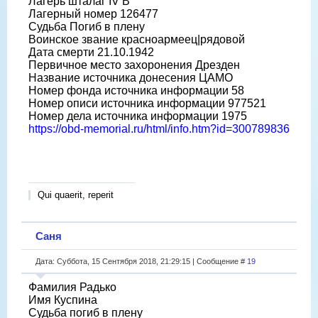
Лагерь шталаг IV B
Лагерный номер 126477
Судьба Погиб в плену
Воинское звание красноармеец|рядовой
Дата смерти 21.10.1942
Первичное место захоронения Дрезден
Название источника донесения ЦАМО
Номер фонда источника информации 58
Номер описи источника информации 977521
Номер дела источника информации 1975
https://obd-memorial.ru/html/info.htm?id=300789836
Qui quaerit, reperit
Саня
Дата: Суббота, 15 Сентября 2018, 21:29:15 | Сообщение #
19
Фамилия Радько
Имя Куспина
Судьба погиб в плену