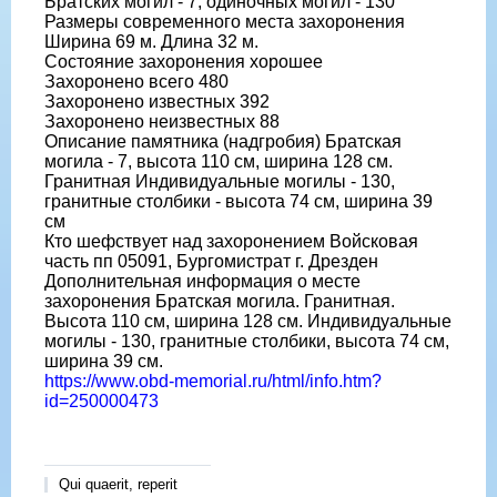
Братских могил - 7, одиночных могил - 130
Размеры современного места захоронения
Ширина 69 м. Длина 32 м.
Состояние захоронения хорошее
Захоронено всего 480
Захоронено известных 392
Захоронено неизвестных 88
Описание памятника (надгробия) Братская
могила - 7, высота 110 см, ширина 128 см.
Гранитная Индивидуальные могилы - 130,
гранитные столбики - высота 74 см, ширина 39
см
Кто шефствует над захоронением Войсковая
часть пп 05091, Бургомистрат г. Дрезден
Дополнительная информация о месте
захоронения Братская могила. Гранитная.
Высота 110 см, ширина 128 см. Индивидуальные
могилы - 130, гранитные столбики, высота 74 см,
ширина 39 см.
https://www.obd-memorial.ru/html/info.htm?
id=250000473
Qui quaerit, reperit