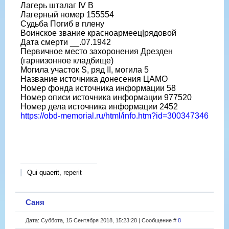
Лагерь шталаг IV B
Лагерный номер 155554
Судьба Погиб в плену
Воинское звание красноармеец|рядовой
Дата смерти __.07.1942
Первичное место захоронения Дрезден
(гарнизонное кладбище)
Могила участок S, ряд II, могила 5
Название источника донесения ЦАМО
Номер фонда источника информации 58
Номер описи источника информации 977520
Номер дела источника информации 2452
https://obd-memorial.ru/html/info.htm?id=300347346
Qui quaerit, reperit
Саня
Дата: Суббота, 15 Сентября 2018, 15:23:28 | Сообщение #
8