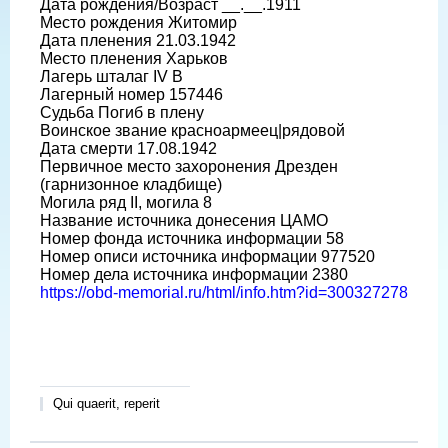
Дата рождения/Возраст __.__.1911
Место рождения Житомир
Дата пленения 21.03.1942
Место пленения Харьков
Лагерь шталаг IV B
Лагерный номер 157446
Судьба Погиб в плену
Воинское звание красноармеец|рядовой
Дата смерти 17.08.1942
Первичное место захоронения Дрезден
(гарнизонное кладбище)
Могила ряд II, могила 8
Название источника донесения ЦАМО
Номер фонда источника информации 58
Номер описи источника информации 977520
Номер дела источника информации 2380
https://obd-memorial.ru/html/info.htm?id=300327278
Qui quaerit, reperit