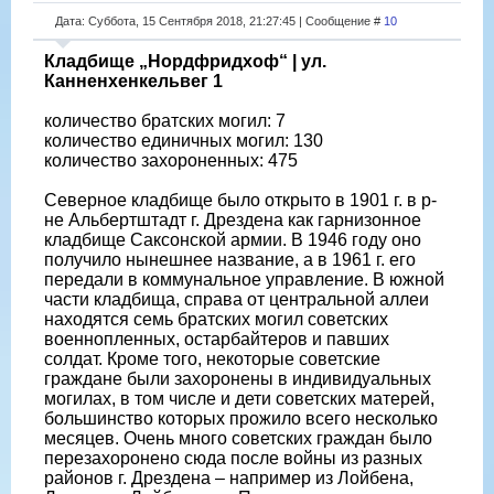
Дата: Суббота, 15 Сентября 2018, 21:27:45 | Сообщение #
10
Кладбище „Нордфридхоф“ | ул.
Канненхенкельвег 1
количество братских могил: 7
количество единичных могил: 130
количество захороненных: 475
Северное кладбище было открыто в 1901 г. в р-
не Альбертштадт г. Дрездена как гарнизонное
кладбище Саксонской армии. В 1946 году оно
получило нынешнее название, а в 1961 г. его
передали в коммунальное управление. В южной
части кладбища, справа от центральной аллеи
находятся семь братских могил советских
военнопленных, остарбайтеров и павших
солдат. Кроме того, некоторые советские
граждане были захоронены в индивидуальных
могилах, в том числе и дети советских матерей,
большинство которых прожило всего несколько
месяцев. Очень много советских граждан было
перезахоронено сюда после войны из разных
районов г. Дрездена – например из Лойбена,