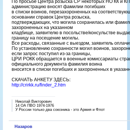
По просьбе Центра розыска СР некоторых НО КК и КП
администрацию вносят фамилии погибших
в списки воинов, перезахороненных на соответствую
основании справок Центра розыска,
подтверждающих, что могила сохранилась или фамили
захороненных на указанном
кладбище, заявителю в посольстве/консульстве выдае
границу на посещение могилы.
Все расходы, связанные с выездом, заявитель оплачи
По установлению сохранности могил воинов, захорон
если запрос поступил из-за границы,
ЦРИ РОКК обращается в военные комиссариаты стран
официального документа фамилия воина
вносится в списки погибших и захороненных в указан
СКАЧАТЬ АНКЕТУ ЗДЕСЬ:
http://crirkk.ru/finder_2.htm
Николай Викторович
14 ОА ПВО 1974-1976
У России только два союзника - это Армия и Флот
Назаров