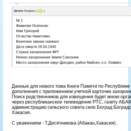
Цитата
Назаров
(
)
№ 1
Фамилия Осипенко
Имя Григорий
Отчество Никитович
Воинское звание сержант
Дата смерти 26.04.1945
Страна захоронения ФРГ
Регион захоронения Земля Саксония
Место захоронения округ Дрезден, район Майсен, н.п. Ломмач
Данные для нового тома Книги Памяти по Республике
дополнения с приложением учетной карточки захороне
Поиск родственников для извещения будет мною орга
через республиканское телевидение РТС, газету АБАК
администрацию сельского совета село Боград Боградс
Хакасия.
С уважением - Т.Десятникова (Абакан,Хакасия) .