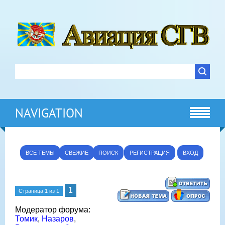
NAVIGATION
ВСЕ ТЕМЫ
СВЕЖИЕ
ПОИСК
РЕГИСТРАЦИЯ
ВХОД
1
Страница
1
из
1
Модератор форума:
Томик
,
Назаров
,