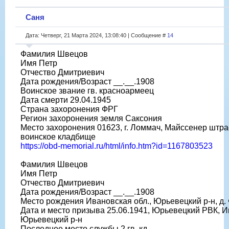
Саня
Дата: Четверг, 21 Марта 2024, 13:08:40 | Сообщение #
14
Фамилия Швецов
Имя Петр
Отчество Дмитриевич
Дата рождения/Возраст __.__.1908
Воинское звание гв. красноармеец
Дата смерти 29.04.1945
Страна захоронения ФРГ
Регион захоронения земля Саксония
Место захоронения 01623, г. Ломмач, Майссенер штрас
воинское кладбище
https://obd-memorial.ru/html/info.htm?id=1167803523
Фамилия Швецов
Имя Петр
Отчество Дмитриевич
Дата рождения/Возраст __.__.1908
Место рождения Ивановская обл., Юрьевецкий р-н, д.
Дата и место призыва 25.06.1941, Юрьевецкий РВК, И
Юрьевецкий р-н
Последнее место службы 2 гв. кд