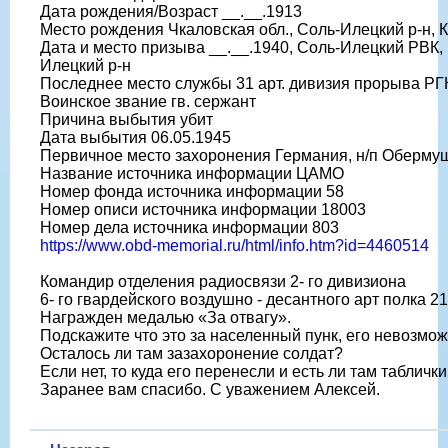
Дата рождения/Возраст __.__.1913
Место рождения Чкаловская обл., Соль-Илецкий р-н, 
Дата и место призыва __.__.1940, Соль-Илецкий РВК, 
Илецкий р-н
Последнее место службы 31 арт. дивизия прорыва РГ
Воинское звание гв. сержант
Причина выбытия убит
Дата выбытия 06.05.1945
Первичное место захоронения Германия, н/п Обермуш
Название источника информации ЦАМО
Номер фонда источника информации 58
Номер описи источника информации 18003
Номер дела источника информации 803
https://www.obd-memorial.ru/html/info.htm?id=4460514
Командир отделения радиосвязи 2- го дивизиона
6- го гвардейского воздушно - десантного арт полка 2
Награжден медалью «За отвагу».
Подскажите что это за населенный пунк, его невозмож
Осталось ли там зазахоронение солдат?
Если нет, то куда его перенесли и есть ли там таблич
Заранее вам спасибо. С уважением Алексей.