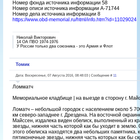
Номер фонда источника информации 58
Номер описи источника информации A-71744
Номер дела источника информации 8
https://www.obd-memorial.ru/html/info.htm?id=11029024
Николай Викторович
14 ОА ПВО 1974-1976
У России только два союзника - это Армия и Флот
Томик
Дата: Воскресенье, 07 Августа 2016, 08:48:03 | Сообщение #
11
Ломматч
Мемориальное кладбище | на выезде в сторону г. Май
Ломатч – небольшой городок с населением около 5 70
км северо-западнее г. Дрездена. На восточной окраине 
Майссен, издалека виден обелиск, выполненный из кр
звезды, нижняя часть которой как бы уходит в землю.
этого обелиска находятся два небольших памятника, 
пятиконечные звезды, нижняя часть которых как бы с