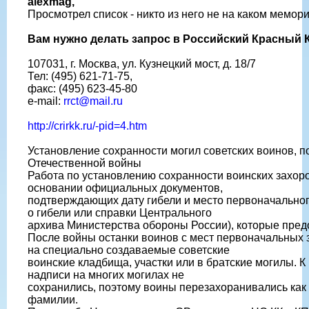
alexmag,
Просмотрел список - никто из него не на каком мемори
Вам нужно делать запрос в Российский Красный К
107031, г. Москва, ул. Кузнецкий мост, д. 18/7
Тел: (495) 621-71-75,
факс: (495) 623-45-80
e-mail:
rrct@mail.ru
http://crirkk.ru/-pid=4.htm
Установление сохранности могил советских воинов, 
Отечественной войны
Работа по установлению сохранности воинских захор
основании официальных документов,
подтверждающих дату гибели и место первоначально
о гибели или справки Центрального
архива Министерства обороны России), которые пред
После войны останки воинов с мест первоначальных
на специально создаваемые советские
воинские кладбища, участки или в братские могилы. 
надписи на многих могилах не
сохранились, поэтому воины перезахоранивались как 
фамилии.