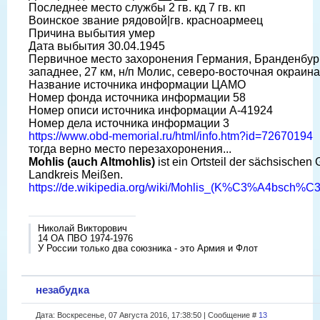
Последнее место службы 2 гв. кд 7 гв. кп
Воинское звание рядовой|гв. красноармеец
Причина выбытия умер
Дата выбытия 30.04.1945
Первичное место захоронения Германия, Бранденбург, 
западнее, 27 км, н/п Молис, северо-восточная окраина
Название источника информации ЦАМО
Номер фонда источника информации 58
Номер описи источника информации А-41924
Номер дела источника информации 3
https://www.obd-memorial.ru/html/info.htm?id=72670194
тогда верно место перезахоронения...
Mohlis (auch Altmohlis)
ist ein Ortsteil der sächsische
Landkreis Meißen.
https://de.wikipedia.org/wiki/Mohlis_(K%C3%A4bsch%C
Николай Викторович
14 ОА ПВО 1974-1976
У России только два союзника - это Армия и Флот
незабудка
Дата: Воскресенье, 07 Августа 2016, 17:38:50 | Сообщение #
13