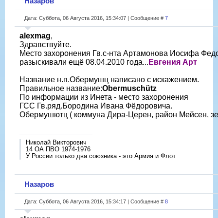
Назаров
Дата: Суббота, 06 Августа 2016, 15:34:07 | Сообщение #
7
alexmag
,
Здравствуйте.
Место захоронения Гв.с-нта Артамонова Иосифа Фед
разыскивали ещё 08.04.2010 года...
Евгения Арт
Название н.п.Обермушц написано с искажением.
Правильное название:
Obermuschütz
По информации из Инета - место захоронения
ГСС Гв.ряд.Бородина Ивана Фёдоровича.
Обермушютц ( коммуна Дира-Церен, район Мейсен, зе
Николай Викторович
14 ОА ПВО 1974-1976
У России только два союзника - это Армия и Флот
Назаров
Дата: Суббота, 06 Августа 2016, 15:34:17 | Сообщение #
8