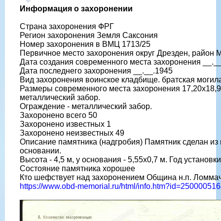
Информация о захоронении
Страна захоронения ФРГ
Регион захоронения Земля Саксония
Номер захоронения в ВМЦ 1713/25
Первичное место захоронения округ Дрезден, район М
Дата создания современного места захоронения __._
Дата последнего захоронения __.__.1945
Вид захоронения воинское кладбище. братская могил
Размеры современного места захоронения 17,20х18,9
металлический забор.
Ограждение - металлический забор.
Захоронено всего 50
Захоронено известных 1
Захоронено неизвестных 49
Описание памятника (надгробия) Памятник сделан из 
основании.
Высота - 4,5 м, у основания - 5,55х0,7 м. Год установк
Состояние памятника хорошее
Кто шефствует над захоронением Община н.п. Ломма
https://www.obd-memorial.ru/html/info.htm?id=2500005