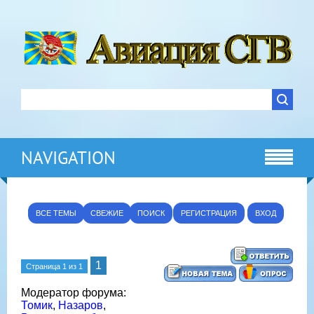
NAVIGATION
ВСЕ ТЕМЫ
СВЕЖИЕ
ПОИСК
РЕГИСТРАЦИЯ
ВХОД
1
Страница
1
из
1
Модератор форума:
Томик
,
Назаров
,