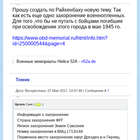
Прошу создать по Райхенбаху новую тему. Так
как есть еще одно захоронение военнопленных.
Для того ,что бы не путать с бойцами погибшие
при освобождении этого города в мае 1945 го.
https://www.obd-memorial.ru/html/info.htm?
id=250000544&page=4
Военные мемориалы Нейсе 52А -
n52a.de
Томик
Дата: Воскресенье, 07 Мая 2017, 14:47:48 | Сообщение #
7
Цитата
Саня
(
)
Информация о захоронении
Страна захоронения ФРГ
Регион захоронения Земля Саксония
Номер захоронения в ВМЦ 1713/148
Первичное место захоронения округ Дрезден р-н Герлиц,