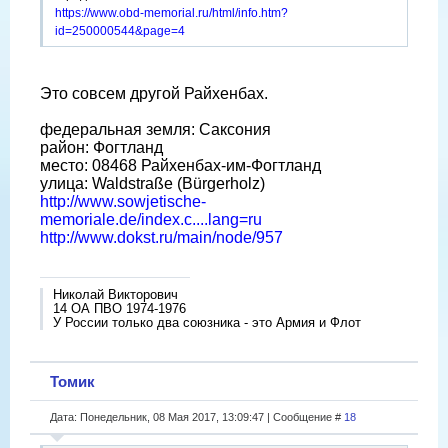
https://www.obd-memorial.ru/html/info.htm?
id=250000544&page=4
Это совсем другой Райхенбах.
федеральная земля: Саксония
район: Фогтланд
место: 08468 Райхенбах-им-Фогтланд
улица: Waldstraße (Bürgerholz)
http://www.sowjetische-
memoriale.de/index.c....lang=ru
http://www.dokst.ru/main/node/957
Николай Викторович
14 ОА ПВО 1974-1976
У России только два союзника - это Армия и Флот
Томик
Дата: Понедельник, 08 Мая 2017, 13:09:47 | Сообщение #
18