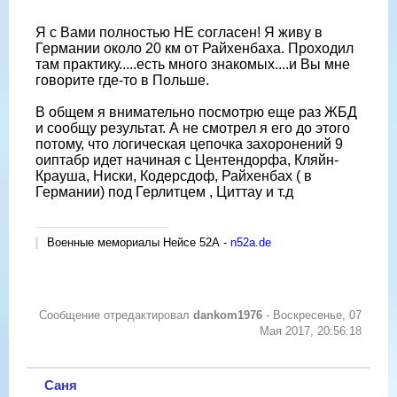
Я с Вами полностью НЕ согласен! Я живу в
Германии около 20 км от Райхенбаха. Проходил
там практику.....есть много знакомых....и Вы мне
говорите где-то в Польше.
В общем я внимательно посмотрю еще раз ЖБД
и сообщу результат. А не смотрел я его до этого
потому, что логическая цепочка захоронений 9
оиптабр идет начиная с Центендорфа, Кляйн-
Крауша, Ниски, Кодерсдоф, Райхенбах ( в
Германии) под Герлитцем , Циттау и т.д
Военные мемориалы Нейсе 52А -
n52a.de
Сообщение отредактировал
dankom1976
-
Воскресенье, 07
Мая 2017, 20:56:18
Саня