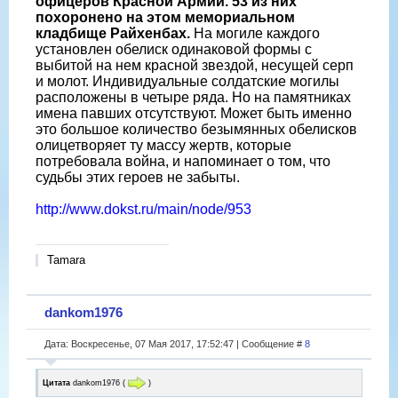
офицеров Красной Армии. 53 из них
похоронено на этом мемориальном
кладбище Райхенбах.
На могиле каждого
установлен обелиск одинаковой формы с
выбитой на нем красной звездой, несущей серп
и молот. Индивидуальные солдатские могилы
расположены в четыре ряда. Но на памятниках
имена павших отсутствуют. Может быть именно
это большое количество безымянных обелисков
олицетворяет ту массу жертв, которые
потребовала война, и напоминает о том, что
судьбы этих героев не забыты.
http://www.dokst.ru/main/node/953
Tamara
dankom1976
Дата: Воскресенье, 07 Мая 2017, 17:52:47 | Сообщение #
8
Цитата
dankom1976
(
)