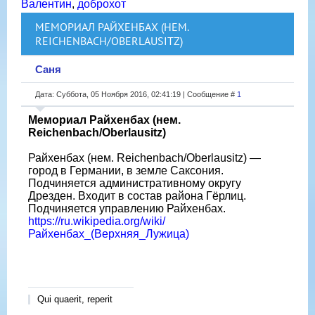
Валентин
,
доброхот
МЕМОРИАЛ РАЙХЕНБАХ (НЕМ.
REICHENBACH/OBERLAUSITZ)
Саня
Дата: Суббота, 05 Ноября 2016, 02:41:19 | Сообщение #
1
Мемориал Райхенбах (нем.
Reichenbach/Oberlausitz)
Райхенбах (нем. Reichenbach/Oberlausitz) —
город в Германии, в земле Саксония.
Подчиняется административному округу
Дрезден. Входит в состав района Гёрлиц.
Подчиняется управлению Райхенбах.
https://ru.wikipedia.org/wiki/
Райхенбах_(Верхняя_Лужица)
Qui quaerit, reperit