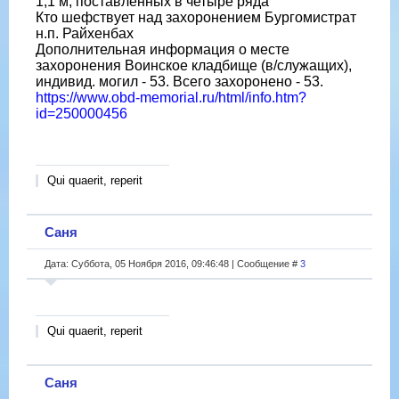
1,1 м, поставленных в четыре ряда
Кто шефствует над захоронением Бургомистрат
н.п. Райхенбах
Дополнительная информация о месте
захоронения Воинское кладбище (в/служащих),
индивид. могил - 53. Всего захоронено - 53.
https://www.obd-memorial.ru/html/info.htm?
id=250000456
Qui quaerit, reperit
Саня
Дата: Суббота, 05 Ноября 2016, 09:46:48 | Сообщение #
3
Qui quaerit, reperit
Саня