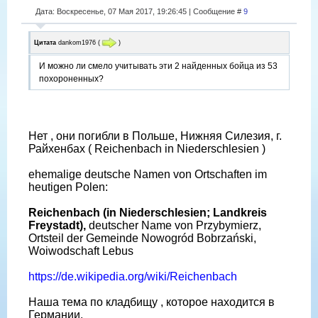
Дата: Воскресенье, 07 Мая 2017, 19:26:45 | Сообщение #
9
Цитата
dankom1976
(
)
И можно ли смело учитывать эти 2 найденных бойца из 53
похороненных?
Нет , они погибли в Польше, Нижняя Силезия, г.
Райхенбах ( Reichenbach in Niederschlesien )
ehemalige deutsche Namen von Ortschaften im
heutigen Polen:
Reichenbach (in Niederschlesien; Landkreis
Freystadt),
deutscher Name von Przybymierz,
Ortsteil der Gemeinde Nowogród Bobrzański,
Woiwodschaft Lebus
https://de.wikipedia.org/wiki/Reichenbach
Наша тема по кладбищу , которое находится в
Германии.