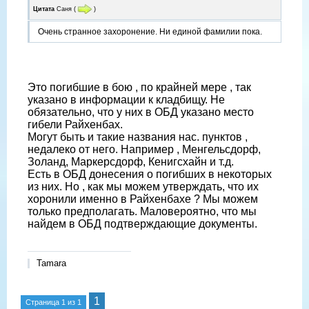
Цитата
Саня
(
)
Очень странное захоронение. Ни единой фамилии пока.
Это погибшие в бою , по крайней мере , так
указано в информации к кладбищу. Не
обязательно, что у них в ОБД указано место
гибели Райхенбах.
Могут быть и такие названия нас. пунктов ,
недалеко от него. Например , Менгельсдорф,
Золанд, Маркерсдорф, Кенигсхайн и т.д.
Есть в ОБД донесения о погибших в некоторых
из них. Но , как мы можем утверждать, что их
хоронили именно в Райхенбахе ? Мы можем
только предполагать. Маловероятно, что мы
найдем в ОБД подтверждающие документы.
Tamara
1
Страница
1
из
1