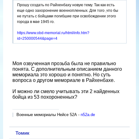
Прошу создать по Райхенбаху новую тему. Так как есть
еще одно захоронение военнопленных. Для того ,что бы
не путать с бойцами погибшие при освобождении этого
города в мае 1945 го.
https://www.obd-memorial.ru/html/info.htm?
id=250000544&page=4
Моя озвученная прозьба была не правильно
понята. С дополнительным описанием данного
мемориала это хорошо и понятно. Но суть
вопроса о другом мемориале в Райхенбахе.
И можно ли смело учитывать эти 2 найденных
бойца из 53 похороненных?
Военные мемориалы Нейсе 52А -
n52a.de
Томик