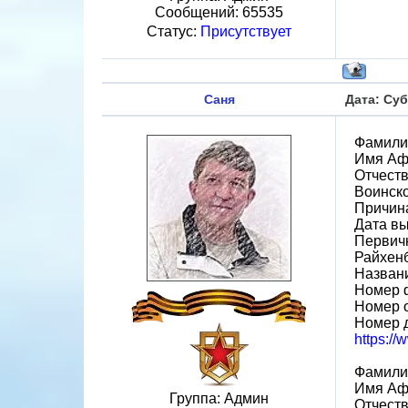
Сообщений:
65535
Статус:
Присутствует
Саня
Дата: Суб
Фамили
Имя Аф
Отчест
Воинск
Причин
Дата вы
Первичн
Райхен
Назван
Номер 
Номер 
Номер 
https:/
Фамили
Имя Аф
Группа: Админ
Отчест