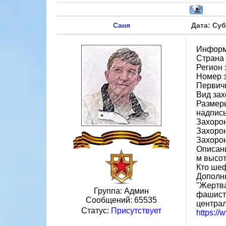
Саня
Дата: Суб
Информ
Страна
Регион
Номер 
Первичн
Вид зах
Размеры
надпис
Захорон
Захоро
Захорон
Описани
м высот
Кто шеф
Дополн
"Жертва
Группа: Админ
фашиста
Сообщений:
65535
центра
Статус:
Присутствует
https:/