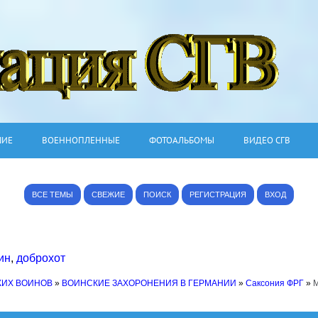
ШИЕ
ВОЕННОПЛЕННЫЕ
ФОТОАЛЬБОМЫ
ВИДЕО СГВ
ВСЕ ТЕМЫ
СВЕЖИЕ
ПОИСК
РЕГИСТРАЦИЯ
ВХОД
ин
,
доброхот
КИХ ВОИНОВ
»
ВОИНСКИЕ ЗАХОРОНЕНИЯ В ГЕРМАНИИ
»
Саксония ФРГ
»
М