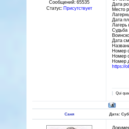
Сообщений:
65535
Дата ро
Статус:
Присутствует
Место р
Лагерн
Дата пл
Лагерь 
Судьба 
Воинско
Дата см
Назван
Номер 
Номер 
Номер 
https://
Qui quae
Саня
Дата: Суб
Докумен