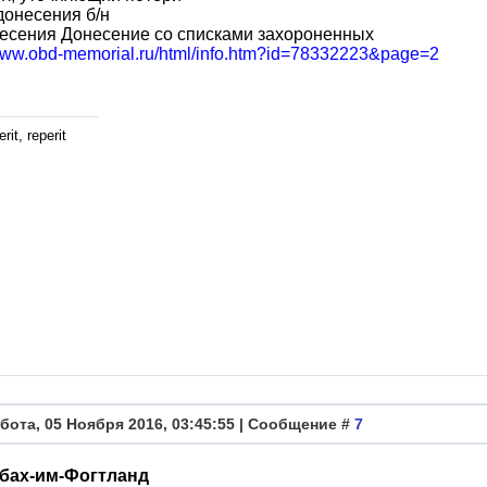
онесения б/н
есения Донесение со списками захороненных
/www.obd-memorial.ru/html/info.htm?id=78332223&page=2
rit, reperit
бота, 05 Ноября 2016, 03:45:55 | Сообщение #
7
бах-им-Фогтланд