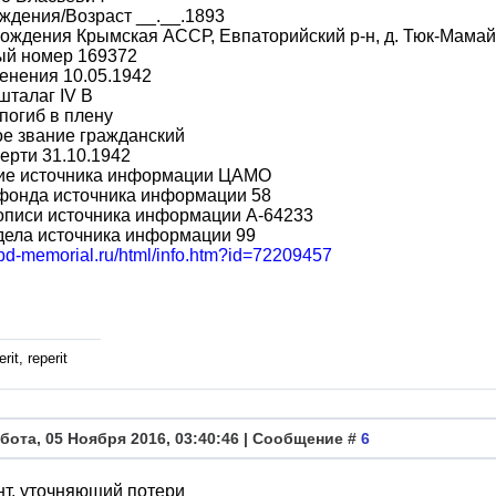
ждения/Возраст __.__.1893
ождения Крымская АССР, Евпаторийский р-н, д. Тюк-Мамай
ый номер 169372
енения 10.05.1942
шталаг IV B
погиб в плену
е звание гражданский
ерти 31.10.1942
ие источника информации ЦАМО
фонда источника информации 58
описи источника информации A-64233
дела источника информации 99
obd-memorial.ru/html/info.htm?id=72209457
rit, reperit
бота, 05 Ноября 2016, 03:40:46 | Сообщение #
6
т, уточняющий потери