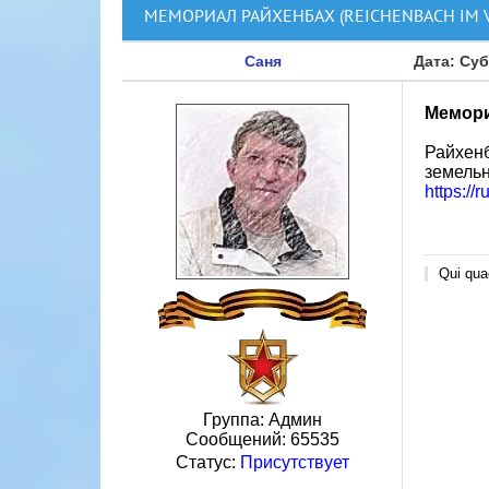
МЕМОРИАЛ РАЙХЕНБАХ (REICHENBACH IM 
Саня
Дата: Суб
Мемори
Райхенб
земельн
https://
Qui quae
Группа: Админ
Сообщений:
65535
Статус:
Присутствует