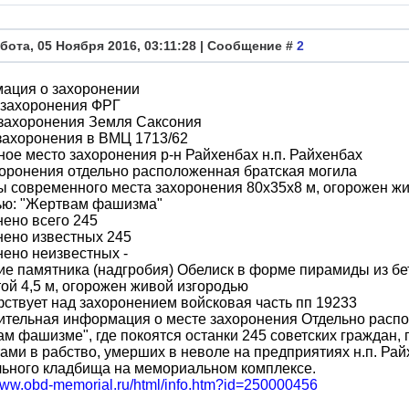
бота, 05 Ноября 2016, 03:11:28 | Сообщение #
2
ация о захоронении
 захоронения ФРГ
 захоронения Земля Саксония
захоронения в ВМЦ 1713/62
ое место захоронения р-н Райхенбах н.п. Райхенбах
оронения отдельно расположенная братская могила
 современного места захоронения 80х35х8 м, огорожен жив
ью: "Жертвам фашизма"
ено всего 245
нено известных 245
ено неизвестных -
е памятника (надгробия) Обелиск в форме пирамиды из бе
ой 4,5 м, огорожен живой изгородью
ствует над захоронением войсковая часть пп 19233
ительная информация о месте захоронения Отдельно рас
м фашизме", где покоятся останки 245 советских граждан,
ми в рабство, умерших в неволе на предприятиях н.п. Ра
льного кладбища на мемориальном комплексе.
/www.obd-memorial.ru/html/info.htm?id=250000456