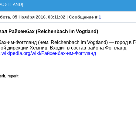
VOGTLAND)
бота, 05 Ноября 2016, 03:11:02 | Сообщение #
1
ал Райхенбах (Reichenbach im Vogtland)
ах-им-Фогтланд (нем. Reichenbach im Vogtland) — город в 
ой дирекции Хемниц. Входит в состав района Фогтланд.
ru.wikipedia.org/wiki/Райхенбах-им-Фогтланд
rit, reperit