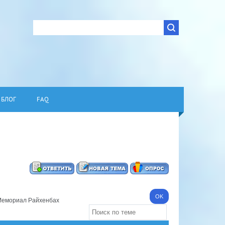
БЛОГ
FAQ
емориал Райхенбах