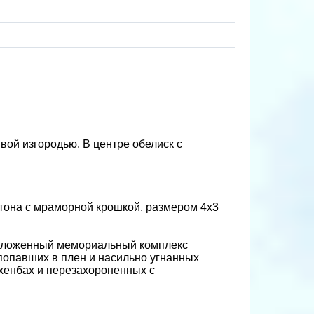
ой изгородью. В центре обелиск с
тона с мраморной крошкой, размером 4х3
положенный мемориальный комплекс
 попавших в плен и насильно угнанных
йхенбах и перезахороненных с