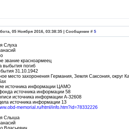
бота, 05 Ноября 2016, 03:38:35 | Сообщение #
5
я Слуха
анасий
во
ое звание красноармеец
а выбытия погиб
бытия 31.10.1942
ое место захоронения Германия, Земля Саксония, округ Кар
бах
ие источника информации ЦАМО
фонда источника информации 58
описи источника информации A-32608
дела источника информации 13
/www.obd-memorial.ru/html/info.htm?id=78332226
я Слыша
анасий
во Власьевич