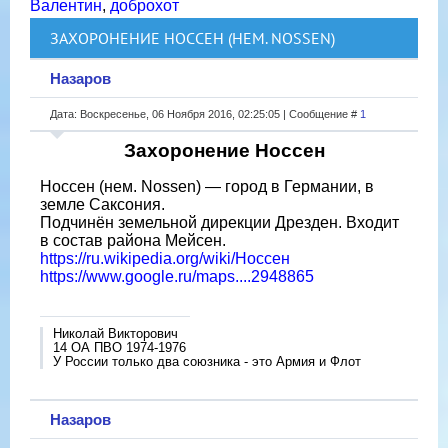
Валентин
,
доброхот
ЗАХОРОНЕНИЕ НОССЕН (НЕМ. NOSSEN)
Назаров
Дата: Воскресенье, 06 Ноября 2016, 02:25:05 | Сообщение #
1
Захоронение Носсен
Носсен (нем. Nossen) — город в Германии, в
земле Саксония.
Подчинён земельной дирекции Дрезден. Входит
в состав района Мейсен.
https://ru.wikipedia.org/wiki/Носсен
https://www.google.ru/maps....2948865
Николай Викторович
14 ОА ПВО 1974-1976
У России только два союзника - это Армия и Флот
Назаров