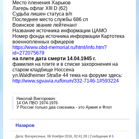
Место пленения Харьков
Лагерь офлаг XIII D (62)
Судьба лишен статуса в/п
Последнее место службы 686 сп
Воинское звание лейтенант
Название источника информации ЦАМО
Номер фонда источника информации Картотека
военнопленных офицеров
https://www.obd-memorial.ru/html/info.htm?
id=272075679
на плите дата смерти 14.04.1945 г.
фамилия на плите и в списке захоронения на
старом кладбище Носсена
ул.Waldheimer Straße 44 тема на форуме здесь:
http://www.sgvavia.ru/forum/332-7146-1#593224
Николай Викторович
14 ОА ПВО 1974-1976
У России только два союзника - это Армия и Флот
Назаров
Дата: Воскресенье, 06 Ноября 2016, 02:41:28 | Сообщение #
6