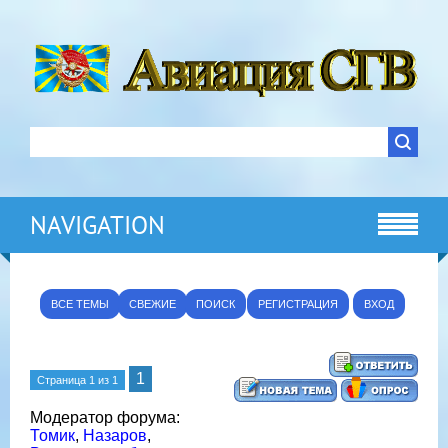
NAVIGATION
ВСЕ ТЕМЫ
СВЕЖИЕ
ПОИСК
РЕГИСТРАЦИЯ
ВХОД
1
Страница
1
из
1
Модератор форума:
Томик
,
Назаров
,