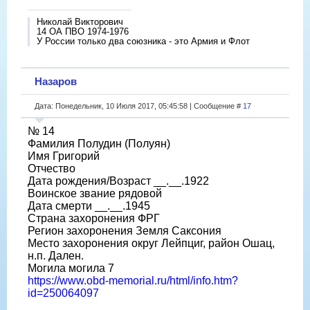
Николай Викторович
14 ОА ПВО 1974-1976
У России только два союзника - это Армия и Флот
Назаров
Дата: Понедельник, 10 Июля 2017, 05:45:58 | Сообщение #
17
№ 14
Фамилия Полудин (Полуян)
Имя Григорий
Отчество
Дата рождения/Возраст __.__.1922
Воинское звание рядовой
Дата смерти __.__.1945
Страна захоронения ФРГ
Регион захоронения Земля Саксония
Место захоронения округ Лейпциг, район Ошац,
н.п. Дален.
Могила могила 7
https://www.obd-memorial.ru/html/info.htm?
id=250064097