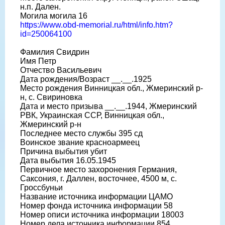
н.п. Дален.
Могила могила 16
https://www.obd-memorial.ru/html/info.htm?
id=250064100
Фамилия Свидрин
Имя Петр
Отчество Васильевич
Дата рождения/Возраст __.__.1925
Место рождения Винницкая обл., Жмеринский р-
н, с. Свириновка
Дата и место призыва __.__.1944, Жмеринский
РВК, Украинская ССР, Винницкая обл.,
Жмеринский р-н
Последнее место службы 395 сд
Воинское звание красноармеец
Причина выбытия убит
Дата выбытия 16.05.1945
Первичное место захоронения Германия,
Саксония, г. Даллен, восточнее, 4500 м, с.
Гроссбуньи
Название источника информации ЦАМО
Номер фонда источника информации 58
Номер описи источника информации 18003
Номер дела источника информации 854