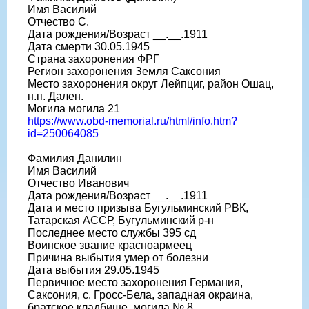
Имя Василий
Отчество С.
Дата рождения/Возраст __.__.1911
Дата смерти 30.05.1945
Страна захоронения ФРГ
Регион захоронения Земля Саксония
Место захоронения округ Лейпциг, район Ошац,
н.п. Дален.
Могила могила 21
https://www.obd-memorial.ru/html/info.htm?
id=250064085
Фамилия Данилин
Имя Василий
Отчество Иванович
Дата рождения/Возраст __.__.1911
Дата и место призыва Бугульминский РВК,
Татарская АССР, Бугульминский р-н
Последнее место службы 395 сд
Воинское звание красноармеец
Причина выбытия умер от болезни
Дата выбытия 29.05.1945
Первичное место захоронения Германия,
Саксония, с. Гросс-Бела, западная окраина,
братское кладбище, могила № 8