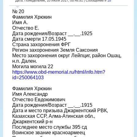
Дата: Понедельник, 10 Июля 2017, 05:48:51 | Сообщение #
18
№ 20
Фамилия Хрюкин
Имя А.
Отчество Е.
Дата рождения/Возраст __.__.1925
Дата смерти 17.05.1945
Страна захоронения ФРГ
Регион захоронения Земля Саксония
Место захоронения округ Лейпциг, район Ошац,
н.п. Дален.
Могила могила 22
https://www.obd-memorial.ru/html/info.htm?
id=250064103
Фамилия Хрюкин
Имя Александр
Отчество Евдокимович
Дата рождения/Возраст __.__.1915
Дата и место призыва Джаркентский РВК,
Казахская ССР, Алма-Атинская обл.,
Джаркентский р-н
Последнее место службы 395 сд
Воинское звание красноармеец