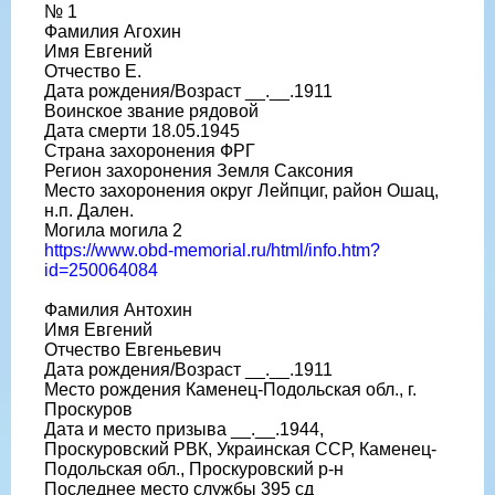
№ 1
Фамилия Агохин
Имя Евгений
Отчество Е.
Дата рождения/Возраст __.__.1911
Воинское звание рядовой
Дата смерти 18.05.1945
Страна захоронения ФРГ
Регион захоронения Земля Саксония
Место захоронения округ Лейпциг, район Ошац,
н.п. Дален.
Могила могила 2
https://www.obd-memorial.ru/html/info.htm?
id=250064084
Фамилия Антохин
Имя Евгений
Отчество Евгеньевич
Дата рождения/Возраст __.__.1911
Место рождения Каменец-Подольская обл., г.
Проскуров
Дата и место призыва __.__.1944,
Проскуровский РВК, Украинская ССР, Каменец-
Подольская обл., Проскуровский р-н
Последнее место службы 395 сд