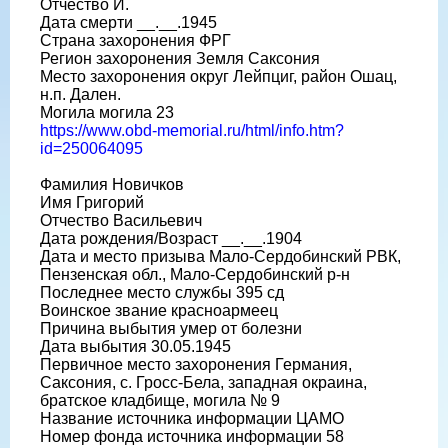
Отчество И.
Дата смерти __.__.1945
Страна захоронения ФРГ
Регион захоронения Земля Саксония
Место захоронения округ Лейпциг, район Ошац,
н.п. Дален.
Могила могила 23
https://www.obd-memorial.ru/html/info.htm?
id=250064095
Фамилия Новичков
Имя Григорий
Отчество Васильевич
Дата рождения/Возраст __.__.1904
Дата и место призыва Мало-Сердобинский РВК,
Пензенская обл., Мало-Сердобинский р-н
Последнее место службы 395 сд
Воинское звание красноармеец
Причина выбытия умер от болезни
Дата выбытия 30.05.1945
Первичное место захоронения Германия,
Саксония, с. Гросс-Бела, западная окраина,
братское кладбище, могила № 9
Название источника информации ЦАМО
Номер фонда источника информации 58