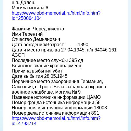
н.п. Дален.
Могила могила 6
https://www.obd-memorial.ru/html/info.htm?
id=250064104
Фамилия Чередниченко
Имя Терентий
Отчество Демьянович
Дата рождения/Возраст __.__.1890
Дата и место призыва 27.04.1945, п/п 64046 161
АЗСП
Последнее место службы 395 сд
Воинское звание красноармеец
Причина выбытия убит
Дата выбытия 28.05.1945
Первичное место захоронения Германия,
Саксония, с. Гросс-Бела, западная окраина,
военное кладбище, могила № 9
Название источника информации ЦАМО
Номер фонда источника информации 58
Номер описи источника информации 18003
Номер дела источника информации 891
https://www.obd-memorial.ru/html/info.htm?
id=4793714