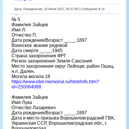
Дата: Понедельник, 10 Июля 2017, 05:37:09 | Сообщение #
14
№ 5
Фамилия Зайцев
Имя Л.
Отчество П.
Дата рождения/Возраст __.__.1897
Воинское звание рядовой
Дата смерти __.__.1945
Страна захоронения ФРГ
Регион захоронения Земля Саксония
Место захоронения округ Лейпциг, район Ошац,
н.п. Дален.
Могила могила 18
https://www.obd-memorial.ru/html/info.htm?
id=250064088
Фамилия Зайцев
Имя Лука
Отчество Лазаревич
Дата рождения/Возраст __.__.1897
Дата и место призыва Ворошиловградский ГВК,
Украинская ССР, Ворошиловградская обл., г.
Ворошиловград