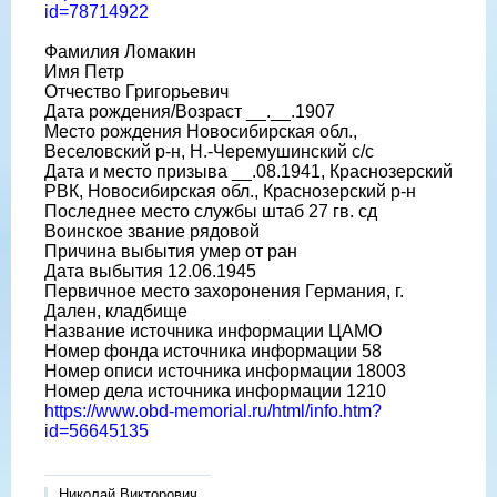
id=78714922
Фамилия Ломакин
Имя Петр
Отчество Григорьевич
Дата рождения/Возраст __.__.1907
Место рождения Новосибирская обл.,
Веселовский р-н, Н.-Черемушинский с/с
Дата и место призыва __.08.1941, Краснозерский
РВК, Новосибирская обл., Краснозерский р-н
Последнее место службы штаб 27 гв. сд
Воинское звание рядовой
Причина выбытия умер от ран
Дата выбытия 12.06.1945
Первичное место захоронения Германия, г.
Дален, кладбище
Название источника информации ЦАМО
Номер фонда источника информации 58
Номер описи источника информации 18003
Номер дела источника информации 1210
https://www.obd-memorial.ru/html/info.htm?
id=56645135
Николай Викторович