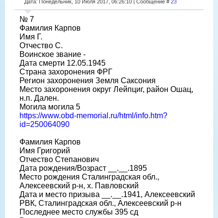
Дата: Понедельник, 10 Июля 2017, 06:26:10 | Сообщение #
23
№ 7
Фамилия Карпов
Имя Г.
Отчество С.
Воинское звание -
Дата смерти 12.05.1945
Страна захоронения ФРГ
Регион захоронения Земля Саксония
Место захоронения округ Лейпциг, район Ошац,
н.п. Дален.
Могила могила 5
https://www.obd-memorial.ru/html/info.htm?
id=250064090
Фамилия Карпов
Имя Григорий
Отчество Степанович
Дата рождения/Возраст __.__.1895
Место рождения Сталинградская обл.,
Алексеевский р-н, х. Павловский
Дата и место призыва __.__.1941, Алексеевский
РВК, Сталинградская обл., Алексеевский р-н
Последнее место службы 395 сд