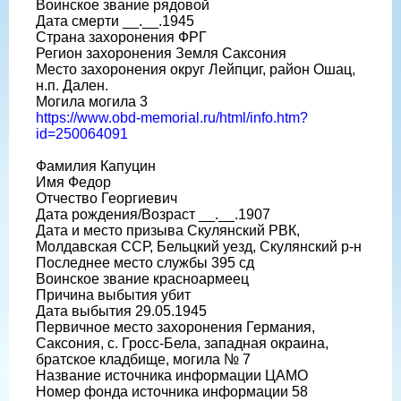
Воинское звание рядовой
Дата смерти __.__.1945
Страна захоронения ФРГ
Регион захоронения Земля Саксония
Место захоронения округ Лейпциг, район Ошац,
н.п. Дален.
Могила могила 3
https://www.obd-memorial.ru/html/info.htm?
id=250064091
Фамилия Капуцин
Имя Федор
Отчество Георгиевич
Дата рождения/Возраст __.__.1907
Дата и место призыва Скулянский РВК,
Молдавская ССР, Бельцкий уезд, Скулянский р-н
Последнее место службы 395 сд
Воинское звание красноармеец
Причина выбытия убит
Дата выбытия 29.05.1945
Первичное место захоронения Германия,
Саксония, с. Гросс-Бела, западная окраина,
братское кладбище, могила № 7
Название источника информации ЦАМО
Номер фонда источника информации 58