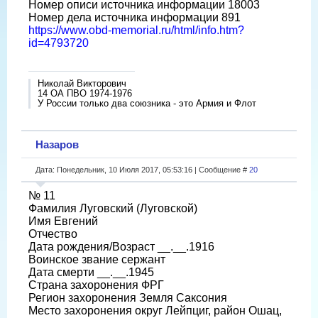
Номер описи источника информации 18003
Номер дела источника информации 891
https://www.obd-memorial.ru/html/info.htm?
id=4793720
Николай Викторович
14 ОА ПВО 1974-1976
У России только два союзника - это Армия и Флот
Назаров
Дата: Понедельник, 10 Июля 2017, 05:53:16 | Сообщение #
20
№ 11
Фамилия Луговский (Луговской)
Имя Евгений
Отчество
Дата рождения/Возраст __.__.1916
Воинское звание сержант
Дата смерти __.__.1945
Страна захоронения ФРГ
Регион захоронения Земля Саксония
Место захоронения округ Лейпциг, район Ошац,