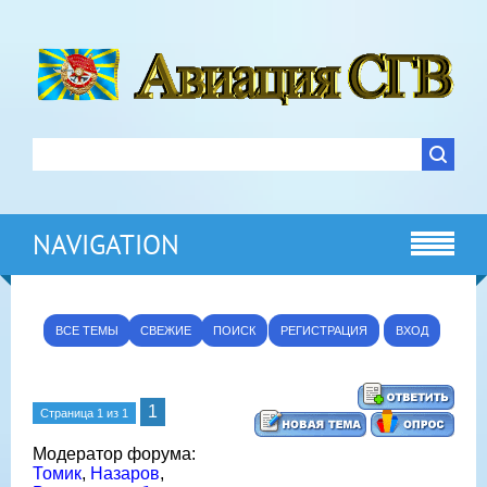
NAVIGATION
ВСЕ ТЕМЫ
СВЕЖИЕ
ПОИСК
РЕГИСТРАЦИЯ
ВХОД
1
Страница
1
из
1
Модератор форума:
Томик
,
Назаров
,