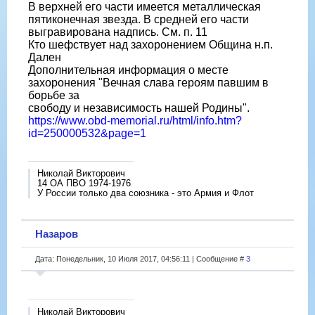
В верхней его части имеется металлическая
пятиконечная звезда. В средней его части
выгравирована надпись. См. п. 11
Кто шефствует над захоронением Община н.п.
Дален
Дополнительная информация о месте
захоронения "Вечная слава героям павшим в
борьбе за
свободу и независимость нашей Родины".
https://www.obd-memorial.ru/html/info.htm?
id=250000532&page=1
Николай Викторович
14 ОА ПВО 1974-1976
У России только два союзника - это Армия и Флот
Назаров
Дата: Понедельник, 10 Июля 2017, 04:56:11 | Сообщение #
3
Николай Викторович