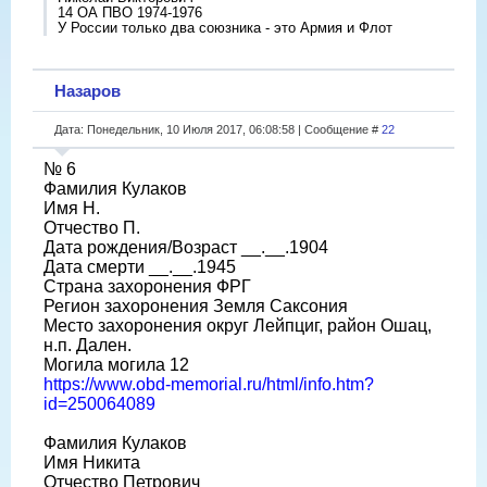
14 ОА ПВО 1974-1976
У России только два союзника - это Армия и Флот
Назаров
Дата: Понедельник, 10 Июля 2017, 06:08:58 | Сообщение #
22
№ 6
Фамилия Кулаков
Имя Н.
Отчество П.
Дата рождения/Возраст __.__.1904
Дата смерти __.__.1945
Страна захоронения ФРГ
Регион захоронения Земля Саксония
Место захоронения округ Лейпциг, район Ошац,
н.п. Дален.
Могила могила 12
https://www.obd-memorial.ru/html/info.htm?
id=250064089
Фамилия Кулаков
Имя Никита
Отчество Петрович