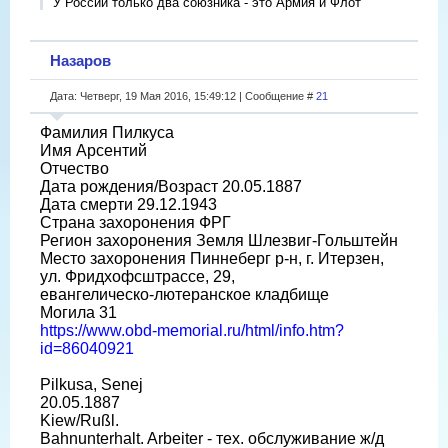
У России только два союзника - это Армия и Флот
Назаров
Дата: Четверг, 19 Мая 2016, 15:49:12 | Сообщение #
21
Фамилия Пилкуса
Имя Арсентий
Отчество
Дата рождения/Возраст 20.05.1887
Дата смерти 29.12.1943
Страна захоронения ФРГ
Регион захоронения Земля Шлезвиг-Гольштейн
Место захоронения Пиннеберг р-н, г. Итерзен,
ул. Фридхофсштрассе, 29,
евангелическо-лютеранское кладбище
Могила 31
https://www.obd-memorial.ru/html/info.htm?
id=86040921
Pilkusa, Senej
20.05.1887
Kiew/Rußl.
Bahnunterhalt. Arbeiter - тех. обслуживание ж/д