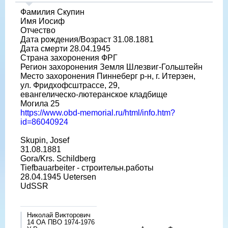
Фамилия Скупин
Имя Иосиф
Отчество
Дата рождения/Возраст 31.08.1881
Дата смерти 28.04.1945
Страна захоронения ФРГ
Регион захоронения Земля Шлезвиг-Гольштейн
Место захоронения Пиннеберг р-н, г. Итерзен,
ул. Фридхофсштрассе, 29,
евангелическо-лютеранское кладбище
Могила 25
https://www.obd-memorial.ru/html/info.htm?
id=86040924
Skupin, Josef
31.08.1881
Gora/Krs. Schildberg
Tiefbauarbeiter - строительн.работы
28.04.1945 Uetersen
UdSSR
Николай Викторович
14 ОА ПВО 1974-1976