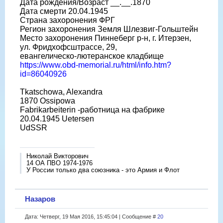
Дата рождения/Возраст __.__.1870
Дата смерти 20.04.1945
Страна захоронения ФРГ
Регион захоронения Земля Шлезвиг-Гольштейн
Место захоронения Пиннеберг р-н, г. Итерзен,
ул. Фридхофсштрассе, 29,
евангелическо-лютеранское кладбище
https://www.obd-memorial.ru/html/info.htm?
id=86040926
Tkatschowa, Alexandra
1870 Ossipowa
Fabrikarbeiterin -работница на фабрике
20.04.1945 Uetersen
UdSSR
Николай Викторович
14 ОА ПВО 1974-1976
У России только два союзника - это Армия и Флот
Назаров
Дата: Четверг, 19 Мая 2016, 15:45:04 | Сообщение #
20