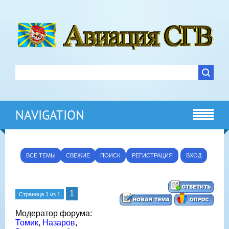
NAVIGATION
ВСЕ ТЕМЫ
СВЕЖИЕ
ПОИСК
РЕГИСТРАЦИЯ
ВХОД
1
Страница
1
из
1
Модератор форума:
Томик
,
Назаров
,