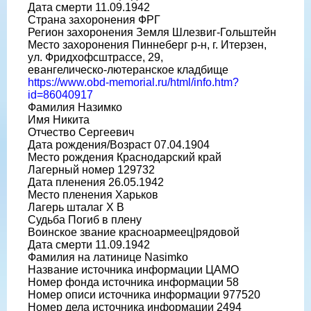
Дата смерти 11.09.1942
Страна захоронения ФРГ
Регион захоронения Земля Шлезвиг-Гольштейн
Место захоронения Пиннеберг р-н, г. Итерзен,
ул. Фридхофсштрассе, 29,
евангелическо-лютеранское кладбище
https://www.obd-memorial.ru/html/info.htm?
id=86040917
Фамилия Назимко
Имя Никита
Отчество Сергеевич
Дата рождения/Возраст 07.04.1904
Место рождения Краснодарский край
Лагерный номер 129732
Дата пленения 26.05.1942
Место пленения Харьков
Лагерь шталаг X B
Судьба Погиб в плену
Воинское звание красноармеец|рядовой
Дата смерти 11.09.1942
Фамилия на латинице Nasimko
Название источника информации ЦАМО
Номер фонда источника информации 58
Номер описи источника информации 977520
Номер дела источника информации 2494