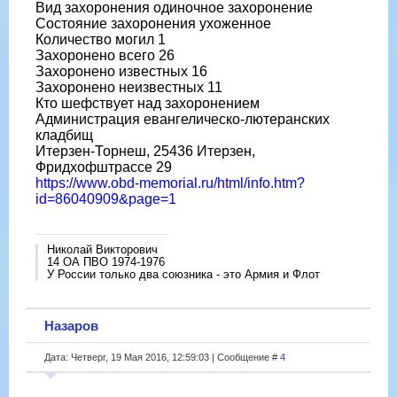
Вид захоронения одиночное захоронение
Состояние захоронения ухоженное
Количество могил 1
Захоронено всего 26
Захоронено известных 16
Захоронено неизвестных 11
Кто шефствует над захоронением
Администрация евангелическо-лютеранских
кладбищ
Итерзен-Торнеш, 25436 Итерзен,
Фридхофштрассе 29
https://www.obd-memorial.ru/html/info.htm?
id=86040909&page=1
Николай Викторович
14 ОА ПВО 1974-1976
У России только два союзника - это Армия и Флот
Назаров
Дата: Четверг, 19 Мая 2016, 12:59:03 | Сообщение #
4