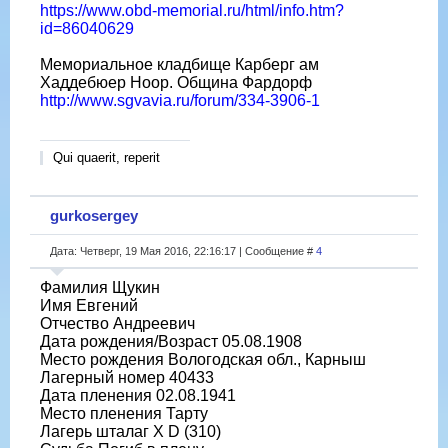
https://www.obd-memorial.ru/html/info.htm?
id=86040629
Mемориальное кладбище Карберг ам
Хаддебюер Ноор. Община Фардорф
http://www.sgvavia.ru/forum/334-3906-1
Qui quaerit, reperit
gurkosergey
Дата: Четверг, 19 Мая 2016, 22:16:17 | Сообщение #
4
Фамилия Щукин
Имя Евгений
Отчество Андреевич
Дата рождения/Возраст 05.08.1908
Место рождения Вологодская обл., Карныш
Лагерный номер 40433
Дата пленения 02.08.1941
Место пленения Тарту
Лагерь шталаг X D (310)