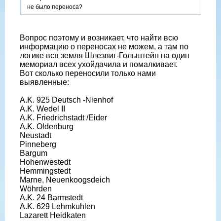
не было переноса?
Вопрос поэтому и возникает, что найти всю
информацию о переносах не можем, а там по
логике вся земля Шлезвиг-Гольштейн на один
мемориал всех ухойдачила и помалкивает.
Вот сколько переносили только нами
выявленные:
A.K. 925 Deutsch -Nienhof
A.K. Wedel II
A.K. Friedrichstadt /Eider
A.K. Oldenburg
Neustadt
Pinneberg
Bargum
Hohenwestedt
Hemmingstedt
Marne, Neuenkoogsdeich
Wöhrden
A.K. 24 Barmstedt
A.K. 629 Lehmkuhlen
Lazarett Heidkaten