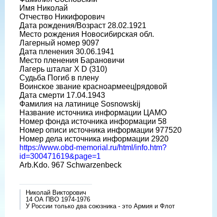
Имя Николай
Отчество Никифорович
Дата рождения/Возраст 28.02.1921
Место рождения Новосибирская обл.
Лагерный номер 9097
Дата пленения 30.06.1941
Место пленения Барановичи
Лагерь шталаг X D (310)
Судьба Погиб в плену
Воинское звание красноармеец|рядовой
Дата смерти 17.04.1943
Фамилия на латинице Sosnowskij
Название источника информации ЦАМО
Номер фонда источника информации 58
Номер описи источника информации 977520
Номер дела источника информации 2920
https://www.obd-memorial.ru/html/info.htm?
id=300471619&page=1
Arb.Kdo. 967 Schwarzenbeck
Николай Викторович
14 ОА ПВО 1974-1976
У России только два союзника - это Армия и Флот