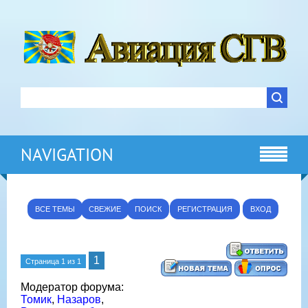
NAVIGATION
ВСЕ ТЕМЫ
СВЕЖИЕ
ПОИСК
РЕГИСТРАЦИЯ
ВХОД
1
Страница
1
из
1
Модератор форума:
Томик
,
Назаров
,