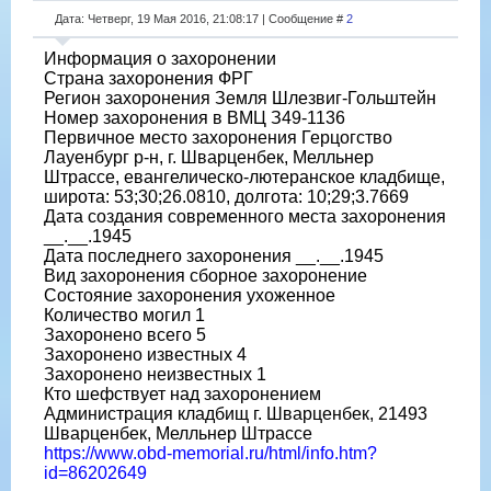
Дата: Четверг, 19 Мая 2016, 21:08:17 | Сообщение #
2
Информация о захоронении
Страна захоронения ФРГ
Регион захоронения Земля Шлезвиг-Гольштейн
Номер захоронения в ВМЦ З49-1136
Первичное место захоронения Герцогство
Лауенбург р-н, г. Шварценбек, Мелльнер
Штрассе, евангелическо-лютеранское кладбище,
широта: 53;30;26.0810, долгота: 10;29;3.7669
Дата создания современного места захоронения
__.__.1945
Дата последнего захоронения __.__.1945
Вид захоронения сборное захоронение
Состояние захоронения ухоженное
Количество могил 1
Захоронено всего 5
Захоронено известных 4
Захоронено неизвестных 1
Кто шефствует над захоронением
Администрация кладбищ г. Шварценбек, 21493
Шварценбек, Мелльнер Штрассе
https://www.obd-memorial.ru/html/info.htm?
id=86202649