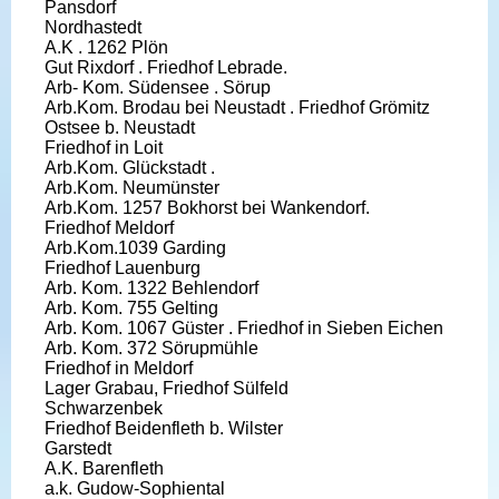
Pansdorf
Nordhastedt
A.K . 1262 Plön
Gut Rixdorf . Friedhof Lebrade.
Arb- Kom. Südensee . Sörup
Arb.Kom. Brodau bei Neustadt . Friedhof Grömitz
Ostsee b. Neustadt
Friedhof in Loit
Arb.Kom. Glückstadt .
Arb.Kom. Neumünster
Arb.Kom. 1257 Bokhorst bei Wankendorf.
Friedhof Meldorf
Arb.Kom.1039 Garding
Friedhof Lauenburg
Arb. Kom. 1322 Behlendorf
Arb. Kom. 755 Gelting
Arb. Kom. 1067 Güster . Friedhof in Sieben Eichen
Arb. Kom. 372 Sörupmühle
Friedhof in Meldorf
Lager Grabau, Friedhof Sülfeld
Schwarzenbek
Friedhof Beidenfleth b. Wilster
Garstedt
A.K. Barenfleth
a.k. Gudow-Sophiental