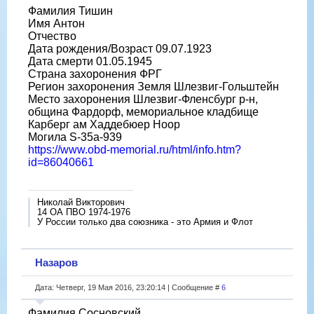
Фамилия Тишин
Имя Антон
Отчество
Дата рождения/Возраст 09.07.1923
Дата смерти 01.05.1945
Страна захоронения ФРГ
Регион захоронения Земля Шлезвиг-Гольштейн
Место захоронения Шлезвиг-Фленсбург р-н,
община Фардорф, мемориальное кладбище
Карберг ам Хаддебюер Ноор
Могила S-35a-939
https://www.obd-memorial.ru/html/info.htm?
id=86040661
Николай Викторович
14 ОА ПВО 1974-1976
У России только два союзника - это Армия и Флот
Назаров
Дата: Четверг, 19 Мая 2016, 23:20:14 | Сообщение #
6
Фамилия Сосновский