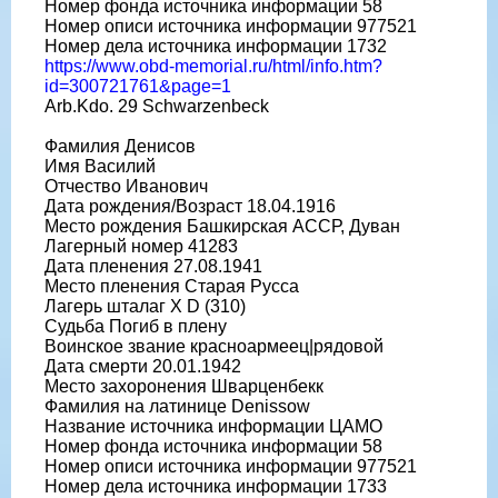
Номер фонда источника информации 58
Номер описи источника информации 977521
Номер дела источника информации 1732
https://www.obd-memorial.ru/html/info.htm?
id=300721761&page=1
Arb.Kdo. 29 Schwarzenbeck
Фамилия Денисов
Имя Василий
Отчество Иванович
Дата рождения/Возраст 18.04.1916
Место рождения Башкирская АССР, Дуван
Лагерный номер 41283
Дата пленения 27.08.1941
Место пленения Старая Русса
Лагерь шталаг X D (310)
Судьба Погиб в плену
Воинское звание красноармеец|рядовой
Дата смерти 20.01.1942
Место захоронения Шварценбекк
Фамилия на латинице Denissow
Название источника информации ЦАМО
Номер фонда источника информации 58
Номер описи источника информации 977521
Номер дела источника информации 1733