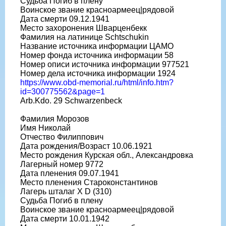
Судьба Погиб в плену
Воинское звание красноармеец|рядовой
Дата смерти 09.12.1941
Место захоронения Шварценбекк
Фамилия на латинице Schtschukin
Название источника информации ЦАМО
Номер фонда источника информации 58
Номер описи источника информации 977521
Номер дела источника информации 1924
https://www.obd-memorial.ru/html/info.htm?
id=300775562&page=1
Arb.Kdo. 29 Schwarzenbeck
Фамилия Морозов
Имя Николай
Отчество Филиппович
Дата рождения/Возраст 10.06.1921
Место рождения Курская обл., Александровка
Лагерный номер 9772
Дата пленения 09.07.1941
Место пленения Староконстантинов
Лагерь шталаг X D (310)
Судьба Погиб в плену
Воинское звание красноармеец|рядовой
Дата смерти 10.01.1942