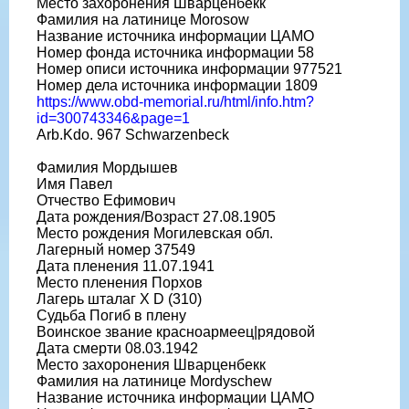
Место захоронения Шварценбекк
Фамилия на латинице Morosow
Название источника информации ЦАМО
Номер фонда источника информации 58
Номер описи источника информации 977521
Номер дела источника информации 1809
https://www.obd-memorial.ru/html/info.htm?
id=300743346&page=1
Arb.Kdo. 967 Schwarzenbeck
Фамилия Мордышев
Имя Павел
Отчество Ефимович
Дата рождения/Возраст 27.08.1905
Место рождения Могилевская обл.
Лагерный номер 37549
Дата пленения 11.07.1941
Место пленения Порхов
Лагерь шталаг X D (310)
Судьба Погиб в плену
Воинское звание красноармеец|рядовой
Дата смерти 08.03.1942
Место захоронения Шварценбекк
Фамилия на латинице Mordyschew
Название источника информации ЦАМО