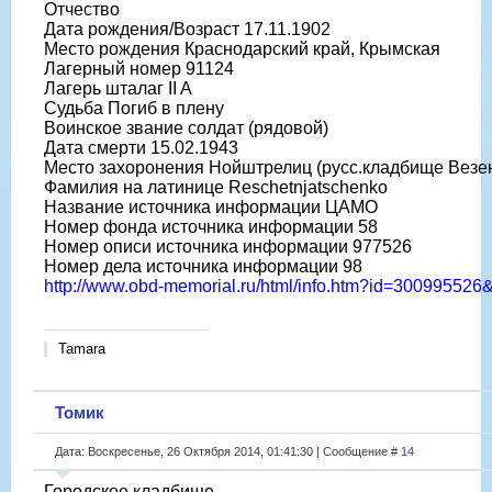
Отчество
Дата рождения/Возраст 17.11.1902
Место рождения Краснодарский край, Крымская
Лагерный номер 91124
Лагерь шталаг II A
Судьба Погиб в плену
Воинское звание солдат (рядовой)
Дата смерти 15.02.1943
Место захоронения Нойштрелиц (русс.кладбище Везе
Фамилия на латинице Reschetnjatschenko
Название источника информации ЦАМО
Номер фонда источника информации 58
Номер описи источника информации 977526
Номер дела источника информации 98
http://www.obd-memorial.ru/html/info.htm?id=30099552
Tamara
Томик
Дата: Воскресенье, 26 Октября 2014, 01:41:30 | Сообщение #
14
Городское кладбище.