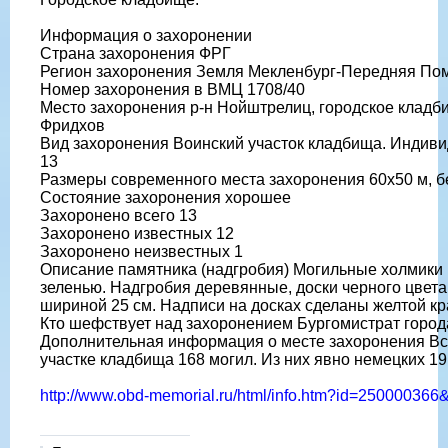
Информация о захоронении
Страна захоронения ФРГ
Регион захоронения Земля Мекленбург-Передняя По
Номер захоронения в ВМЦ 1708/40
Место захоронения р-н Нойштрелиц, городское кладб
Фридхов
Вид захоронения Воинский участок кладбища. Индиви
13
Размеры современного места захоронения 60х50 м, б
Состояние захоронения хорошее
Захоронено всего 13
Захоронено известных 12
Захоронено неизвестных 1
Описание памятника (надгробия) Могильные холмики 
зеленью. Надгробия деревянные, доски черного цвета
шириной 25 см. Надписи на досках сделаны желтой кр
Кто шефствует над захоронением Бургомистрат город
Дополнительная информация о месте захоронения Вс
участке кладбища 168 могил. Из них явно немецких 19
http://www.obd-memorial.ru/html/info.htm?id=25000036