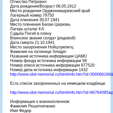
Отчество Петрович
Дата рождения/Возраст 06.05.1912
Место рождения Орджоникидзевский край
Лагерный номер 79750
Дата пленения 30.07.1941
Место пленения Белая Церковь
Лагерь шталаг II A
Судьба Погиб в плену
Воинское звание солдат (рядовой)
Дата смерти 21.10.1941
Место захоронения Нойштрелитц
Фамилия на латинице Smagin
Название источника информации ЦАМО
Номер фонда источника информации 58
Номер описи источника информации 977520
Номер дела источника информации 1432
http://www.obd-memorial.ru/html/info.htm?id=30006616
Есть список захороненных на немецком кладбище.
http://www.obd-memorial.ru/html/info.htm?id=66764085
Информация о военнопленном
Фамилия Решетняченко
Имя Федор