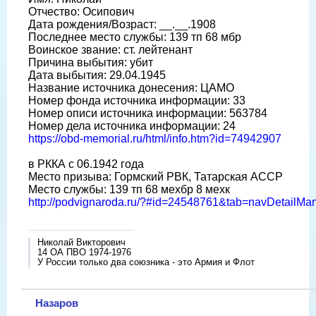
Отчество: Осипович
Дата рождения/Возраст: __.__.1908
Последнее место службы: 139 тп 68 мбр
Воинское звание: ст. лейтенант
Причина выбытия: убит
Дата выбытия: 29.04.1945
Название источника донесения: ЦАМО
Номер фонда источника информации: 33
Номер описи источника информации: 563784
Номер дела источника информации: 24
https://obd-memorial.ru/html/info.htm?id=74942907
в РККА с 06.1942 года
Место призыва: Гормский РВК, Татарская АССР
Место службы: 139 тп 68 мехбр 8 мехк
http://podvignaroda.ru/?#id=24548761&tab=navDetailM
Николай Викторович
14 ОА ПВО 1974-1976
У России только два союзника - это Армия и Флот
Назаров