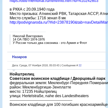
https://obd-memorial.ru/html/info.htm?id=410242603
в РККА с 20.09.1940 года
Место призыва: Атнинский РВК, Татарская АССР, Атни
Место службы: 1716 зенап 8 мк
http://podvignaroda.ru/?#id=23878190&tab=navDetailM
Николай Викторович
14 ОА ПВО 1974-1976
У России только два союзника - это Армия и Флот
Назаров
Дата: Среда, 07 Ноября 2018, 05:03:43 | Сообщение #
22
Нойштрелиц
Советское воинское кладбище / Дворцовый парк
федеральная земля: Мекленбург-Передняя Померан
район: Мекленбургише-Зенплатте
место: 17235 Нойштрелиц
улица: Hertelstraße, nahe des Landestheaters
----------------------------------------------------
Воинское кладбище для 100 погибших красноармейцев