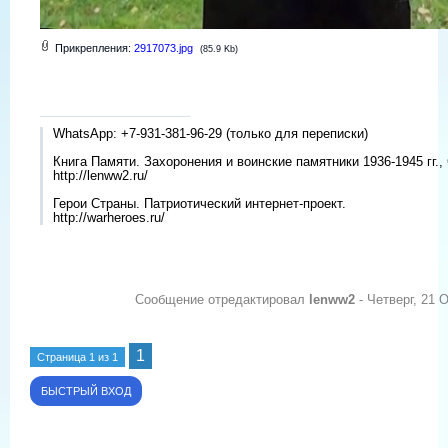
Прикрепления:
2917073.jpg
(85.9 Kb)
WhatsApp: +7-931-381-96-29 (только для переписки)
Книга Памяти. Захоронения и воинские памятники 1936-1945 гг.,
http://lenww2.ru/
Герои Страны. Патриотический интернет-проект.
http://warheroes.ru/
Сообщение отредактировал
lenww2
-
Четверг, 21 
1
Страница
1
из
1