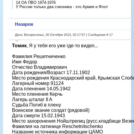
14 ОА ПВО 1974-1976
У России только два союзника - это Армия и Флот
Назаров
Дата: Воскресенье, 26 Октября 2014, 02:17:57 | Сообщение #
17
Томик
, Я у тебя его уже где-то видел...
Фамилия Решетниченко
Имя Федор
Отчество Владимирович
Дата рождения/Возраст 17.11.1902
Место рождения Краснодарский край, Крымская Слоб
Лагерный номер 91124
Дата пленения 14.05.1942
Место пленения Керчь
Лагерь шталаг II A
Судьба Погиб в плену
Воинское звание солдат (рядовой)
Дата смерти 15.02.1943
Место захоронения Нойштрелиц (русс.кладбище Везе
Фамилия на латинице Reschetnitschenko
Название источника информации ЦАМО