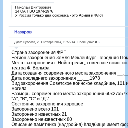
Николай Викторович
14 ОА ПВО 1974-1976
У России только два союзника - это Армия и Флот
Назаров
Дата: Суббота, 25 Октября 2014, 19:55:14 | Сообщение #
6
Страна захоронения ФРГ
Регион захоронения Земля Мекленбург-Передняя По
Место захоронения г. Нойштрелиц, советское воинско
театра Ф. Вольфа
Дата создания современного места захоронения __._
Дата последнего захоронения __.__.1978
Вид захоронения Советское воинское кладбище, 101
могила
Размеры современного места захоронения 60х27х57х
"А", "В", "С" и "Д"/
Состояние захоронения хорошее
Захоронено всего 101
Захоронено известных 21
Захоронено неизвестных 80
Описание памятника (надгробия) Кладбище имеет фо