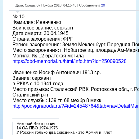
Дата: Среда, 07 Ноября 2018, 04:15:45 | Сообщение #
20
№ 10
Фамилия: Иванченко
Воинское звание: сержант
Дата смерти: 30.04.1945
Страна захоронения: ФРГ
Регион захоронения: Земля Мекленбург-Передняя П
Место захоронения: г. Нойштрелиц, площадь Ам-Марк
Могила: № 12 братская могила
https://obd-memorial.ru/html/info.htm?id=250090528
Иванченко Иосиф Антонович 1913 г.р.
Звание: сержант
в РККА с 10.1941 года
Место призыва: Сталинский РВК, Ростовская обл., г. Р
Сталинский р-н
Место службы: 139 тп 68 мехбр 8 мехк
http://podvignaroda.ru/?#id=24548764&tab=navDetailM
Николай Викторович
14 ОА ПВО 1974-1976
У России только два союзника - это Армия и Флот