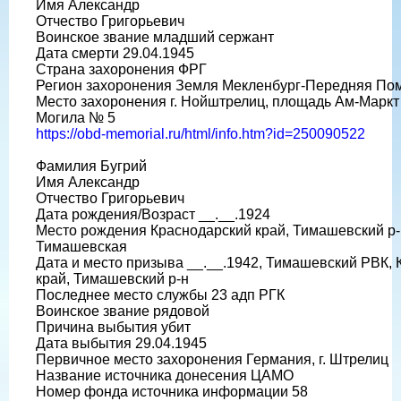
Имя Александр
Отчество Григорьевич
Воинское звание младший сержант
Дата смерти 29.04.1945
Страна захоронения ФРГ
Регион захоронения Земля Мекленбург-Передняя По
Место захоронения г. Нойштрелиц, площадь Ам-Маркт
Могила № 5
https://obd-memorial.ru/html/info.htm?id=250090522
Фамилия Бугрий
Имя Александр
Отчество Григорьевич
Дата рождения/Возраст __.__.1924
Место рождения Краснодарский край, Тимашевский р-н
Тимашевская
Дата и место призыва __.__.1942, Тимашевский РВК,
край, Тимашевский р-н
Последнее место службы 23 адп РГК
Воинское звание рядовой
Причина выбытия убит
Дата выбытия 29.04.1945
Первичное место захоронения Германия, г. Штрелиц
Название источника донесения ЦАМО
Номер фонда источника информации 58