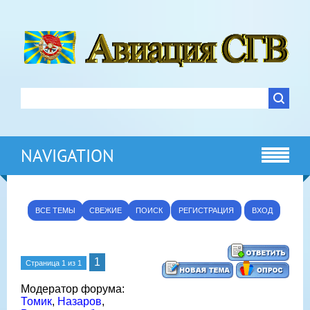
NAVIGATION
ВСЕ ТЕМЫ
СВЕЖИЕ
ПОИСК
РЕГИСТРАЦИЯ
ВХОД
1
Страница
1
из
1
Модератор форума:
Томик
,
Назаров
,