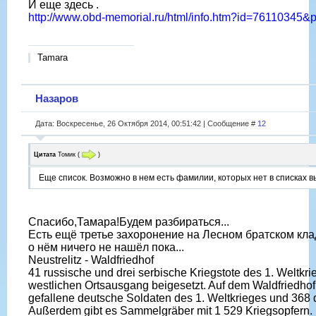
И еще здесь .
http://www.obd-memorial.ru/html/info.htm?id=76110345
Tamara
Назаров
Дата: Воскресенье, 26 Октября 2014, 00:51:42 | Сообщение #
12
Цитата
Томик
(
)
Еще список. Возможно в нем есть фамилии, которых нет в списках 
Спасибо,Тамара!Будем разбираться...
Есть ещё третье захоронение на Лесном братском кл
о нём ничего не нашёл пока...
Neustrelitz - Waldfriedhof
41 russische und drei serbische Kriegstote des 1. Weltkr
westlichen Ortsausgang beigesetzt. Auf dem Waldfriedhof
gefallene deutsche Soldaten des 1. Weltkrieges und 368 d
Außerdem gibt es Sammelgräber mit 1 529 Kriegsopfern. In