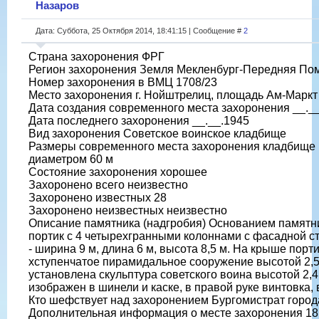
Назаров
Дата: Суббота, 25 Октября 2014, 18:41:15 | Сообщение #
2
Страна захоронения ФРГ
Регион захоронения Земля Мекленбург-Передняя По
Номер захоронения в ВМЦ 1708/23
Место захоронения г. Нойштрелиц, площадь Ам-Маркт
Дата создания современного места захоронения __._
Дата последнего захоронения __.__.1945
Вид захоронения Советское воинское кладбище
Размеры современного места захоронения кладбище 
диаметром 60 м
Состояние захоронения хорошее
Захоронено всего неизвестно
Захоронено известных 28
Захоронено неизвестных неизвестно
Описание памятника (надгробия) Основанием памятн
портик с 4 четырехгранными колоннами с фасадной с
- ширина 9 м, длина 6 м, высота 8,5 м. На крыше порти
хступенчатое пирамидальное сооружение высотой 2,5
установлена скульптура советского воина высотой 2,4
изображен в шинели и каске, в правой руке винтовка,
Кто шефствует над захоронением Бургомистрат город
Дополнительная информация о месте захоронения 18