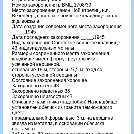
Номер захоронения в ВМЦ 1708/39
Место захоронения район Нойштрелиц, н.п.
Везенберг, советское воинское кладбище около
ж.д. вокзала.
Дата создания современного места захоронения
__.__.1945
Дата последнего захоронения __.__.1945
Вид захоронения Советское воинское кладбище,
43 индивидуальных могилы
Размеры современного места захоронения
кладбище имеет форму треугольника с
усеченной вершиной,
основание 18 м, стороны 27,5 м, вход со
стороны усеченной вершины
Состояние захоронения хорошее
Захоронено всего 43
Захоронено известных 36
Захоронено неизвестных 7
Описание памятника (надгробия) На кладбище
установлен обелиск из гранита темно-серого
цвета
пирамидальной формы выс. 3 м, на вершине
звезда из металла, в основании обелиска
постамент