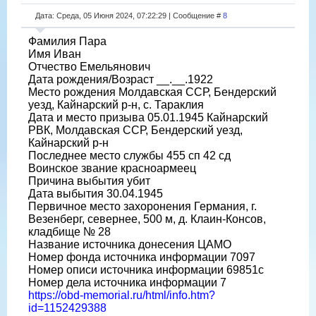
Дата: Среда, 05 Июня 2024, 07:22:29 | Сообщение #
8
Фамилия Пара
Имя Иван
Отчество Емельянович
Дата рождения/Возраст __.__.1922
Место рождения Молдавская ССР, Бендерский
уезд, Кайнарский р-н, с. Тараклия
Дата и место призыва 05.01.1945 Кайнарский
РВК, Молдавская ССР, Бендерский уезд,
Кайнарский р-н
Последнее место службы 455 сп 42 сд
Воинское звание красноармеец
Причина выбытия убит
Дата выбытия 30.04.1945
Первичное место захоронения Германия, г.
Везенберг, севернее, 500 м, д. Клаин-Консов,
кладбище № 28
Название источника донесения ЦАМО
Номер фонда источника информации 7097
Номер описи источника информации 69851с
Номер дела источника информации 7
https://obd-memorial.ru/html/info.htm?
id=1152429388