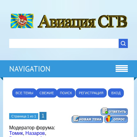
NAVIGATION
ВСЕ ТЕМЫ
СВЕЖИЕ
ПОИСК
РЕГИСТРАЦИЯ
ВХОД
1
Страница
1
из
1
Модератор форума:
Томик
,
Назаров
,