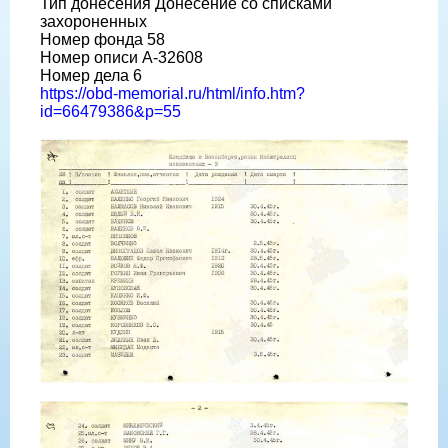
Тип донесения Донесение со списками
захороненных
Номер фонда 58
Номер описи А-32608
Номер дела 6
https://obd-memorial.ru/html/info.htm?
id=66479386&p=55