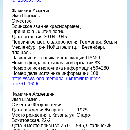
id=250053760
Фамилия Ахметин
Имя Шамиль
Отчество
Воинское звание красноармеец
Причина выбытия погиб
Дата выбытия 30.04.1945
Первичное место захоронения Германия, Земля
Мекленбург, р-н Нойштрелитц, г. Везенберг,
площадь
Название источника информации ЦАМО
Номер фонда источника информации 33
Номер описи источника информации 594260
Номер дела источника информации 108
https://www.obd-memorial.ru/html/info.htm?
id=76111626
Фамилия Ахметшин
Имя Шамиль
Отчество Физулшаевич
Дата рождения/Возраст __.__.1925
Место рождения г. Казань, ул. Старо-
Вохитовская, 22-2
Дата и место призыва 25.01.1945, Сталинский