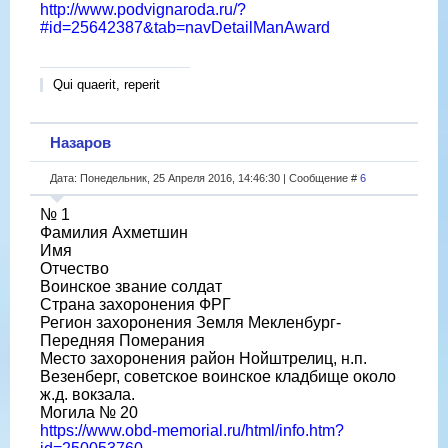
http://www.podvignaroda.ru/?
#id=25642387&tab=navDetailManAward
Qui quaerit, reperit
Назаров
Дата: Понедельник, 25 Апреля 2016, 14:46:30 | Сообщение #
6
№ 1
Фамилия Ахметшин
Имя
Отчество
Воинское звание солдат
Страна захоронения ФРГ
Регион захоронения Земля Мекленбург-
Передняя Померания
Место захоронения район Нойштрелиц, н.п.
Везенберг, советское воинское кладбище около
ж.д. вокзала.
Могила № 20
https://www.obd-memorial.ru/html/info.htm?