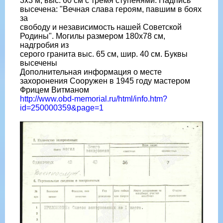
3х3 м, выс. 60 см с тремя ступенями. Надпись
высечена: "Вечная слава героям, павшим в боях
за
свободу и независимость нашей Советской
Родины". Могилы размером 180х78 см,
надгробия из
серого гранита выс. 65 см, шир. 40 см. Буквы
высечены
Дополнительная информация о месте
захоронения Сооружен в 1945 году мастером
Фрицем Витманом
http://www.obd-memorial.ru/html/info.htm?
id=250000359&page=1