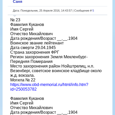
Саня
Дата: Понедельник, 25 Апреля 2016, 14:43:57 | Сообщение #
5
№ 23
Фамилия Куканов
Имя Сергей
Отчество Михайлович
Дата рождения/Возраст __.__.1904
Воинское звание лейтенант
Дата смерти 29.04.1945
Страна захоронения ФРГ
Регион захоронения Земля Мекленбург-
Передняя Померания
Место захоронения район Нойштрелиц, н.п.
Везенберг, советское воинское кладбище около
ж.д. вокзала.
Могила № 22
https://www.obd-memorial.ru/html/info.htm?
id=250053782
Фамилия Куканов
Имя Сергей
Отчество Михайлович
Дата рождения/Возраст __.__.1904