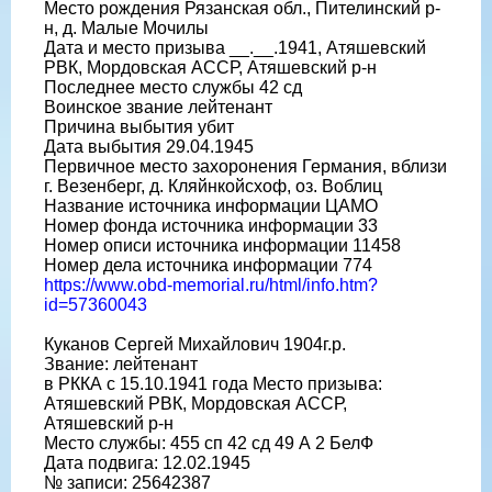
Место рождения Рязанская обл., Пителинский р-
н, д. Малые Мочилы
Дата и место призыва __.__.1941, Атяшевский
РВК, Мордовская АССР, Атяшевский р-н
Последнее место службы 42 сд
Воинское звание лейтенант
Причина выбытия убит
Дата выбытия 29.04.1945
Первичное место захоронения Германия, вблизи
г. Везенберг, д. Кляйнкойсхоф, оз. Воблиц
Название источника информации ЦАМО
Номер фонда источника информации 33
Номер описи источника информации 11458
Номер дела источника информации 774
https://www.obd-memorial.ru/html/info.htm?
id=57360043
Куканов Сергей Михайлович 1904г.р.
Звание: лейтенант
в РККА с 15.10.1941 года Место призыва:
Атяшевский РВК, Мордовская АССР,
Атяшевский р-н
Место службы: 455 сп 42 сд 49 А 2 БелФ
Дата подвига: 12.02.1945
№ записи: 25642387