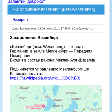
Валентин
,
доброхот
ЗАХОРОНЕНИЕ ВЕЗЕНБЕРГ (НЕМ.WESENBERG)
Назаров
Дата: Воскресенье, 26 Октября 2014, 17:56:54 | Сообщение #
1
Захоронение Везенберг
г.Везенберг (нем. Wesenberg) — город в
Германии, в земле Мекленбург — Передняя
Померания.
Входит в состав района Мекленбург-Штрелиц.
Подчиняется управлению Мекленбургише
Клайнзеенплатте.
https://ru.wikipedia.org/wiki....%D0%B3)