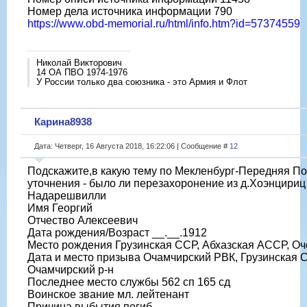
Номер дела источника информации 790
https://www.obd-memorial.ru/html/info.htm?id=57374559
Николай Викторович
14 ОА ПВО 1974-1976
У России только два союзника - это Армия и Флот
Карина8938
Дата: Четверг, 16 Августа 2018, 16:22:06 | Сообщение #
12
Подскажите,в какую тему по Мекленбург-Передняя По
уточнения - было ли перезахоронение из д.Хоэнцириц 
Надарешвилли
Имя Георгий
Отчество Алексеевич
Дата рождения/Возраст __.__.1912
Место рождения Грузинская ССР, Абхазская АССР, Оче
Дата и место призыва Очамчирский РВК, Грузинская 
Очамчирский р-н
Последнее место службы 562 сп 165 сд
Воинское звание мл. лейтенант
Причина выбытия погиб