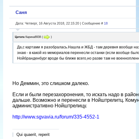
Саня
Дата: Четверг, 16 Августа 2018, 22:15:20 | Сообщение #
18
Цитата
Карина8938
(
)
Да,с картами я разобралась.Нашла и ЖБД - там деревня вообще на
знаю - в какой из мемориалов перенесли останки (если вообще был
Нойбранденбург вроде бы ближе всего,но разве там не военнопленн
Но Деммин, это слишком далеко.
Если и были перезахоронения, то искать надо в райо
дальше. Возможно и перенесли в Нойштрелитц. Кому
административно Нойштрелицу.
http://www.sgvavia.ru/forum/335-4552-1
Qui quaerit, reperit