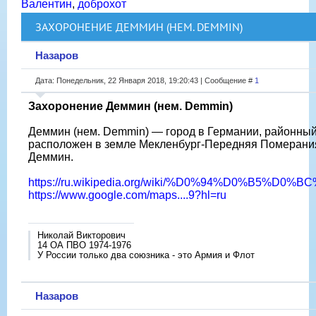
Валентин
,
доброхот
ЗАХОРОНЕНИЕ ДЕММИН (НЕМ. DEMMIN)
Назаров
Дата: Понедельник, 22 Января 2018, 19:20:43 | Сообщение #
1
Захоронение Деммин (нем. Demmin)
Деммин (нем. Demmin) — город в Германии, районный 
расположен в земле Мекленбург-Передняя Померания
Деммин.
https://ru.wikipedia.org/wiki/%D0%94%D0%B5%
https://www.google.com/maps....9?hl=ru
Николай Викторович
14 ОА ПВО 1974-1976
У России только два союзника - это Армия и Флот
Назаров