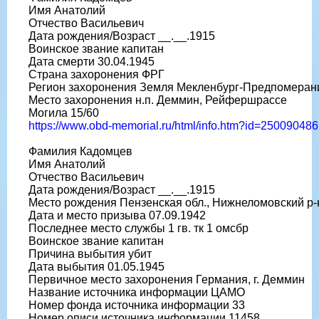
Имя Анатолий
Отчество Васильевич
Дата рождения/Возраст __.__.1915
Воинское звание капитан
Дата смерти 30.04.1945
Страна захоронения ФРГ
Регион захоронения Земля Мекленбург-Предпомеран
Место захоронения н.п. Деммин, Рейфершрассе
Могила 15/60
https://www.obd-memorial.ru/html/info.htm?id=250090486
Фамилия Кадомцев
Имя Анатолий
Отчество Васильевич
Дата рождения/Возраст __.__.1915
Место рождения Пензенская обл., Нижнеломовский р-
Дата и место призыва 07.09.1942
Последнее место службы 1 гв. тк 1 омсбр
Воинское звание капитан
Причина выбытия убит
Дата выбытия 01.05.1945
Первичное место захоронения Германия, г. Деммин
Название источника информации ЦАМО
Номер фонда источника информации 33
Номер описи источника информации 11458