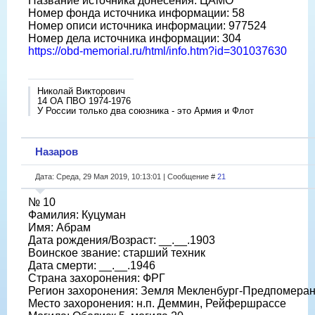
Название источника донесения: ЦАМО
Номер фонда источника информации: 58
Номер описи источника информации: 977524
Номер дела источника информации: 304
https://obd-memorial.ru/html/info.htm?id=301037630
Николай Викторович
14 ОА ПВО 1974-1976
У России только два союзника - это Армия и Флот
Назаров
Дата: Среда, 29 Мая 2019, 10:13:01 | Сообщение #
21
№ 10
Фамилия: Куцуман
Имя: Абрам
Дата рождения/Возраст: __.__.1903
Воинское звание: старший техник
Дата смерти: __.__.1946
Страна захоронения: ФРГ
Регион захоронения: Земля Мекленбург-Предпомера
Место захоронения: н.п. Деммин, Рейфершрассе