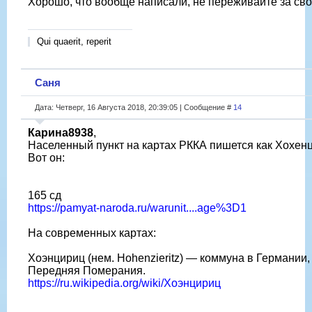
Хорошо, что вообще написали, не переживайте за сво
Qui quaerit, reperit
Саня
Дата: Четверг, 16 Августа 2018, 20:39:05 | Сообщение #
14
Карина8938
,
Населенный пункт на картах РККА пишется как Хохен
Вот он:
165 сд
https://pamyat-naroda.ru/warunit....age%3D1
На современных картах:
Хоэнцириц (нем. Hohenzieritz) — коммуна в Германии,
Передняя Померания.
https://ru.wikipedia.org/wiki/Хоэнцириц