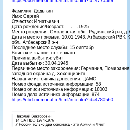
https://obd-memorial.ru/html/info.htm?id=4775389
Фамилия: Додыкин
Имя: Сергей
Отчество: Игнатьевич
Дата рождения/Возраст: __.__.1925
Место рождения: Смоленская обл., Руднянский р-н, д.
Дата и место призыва: 10.01.1943, Атбасарский РВК, 
обл., Атбасарский р-н
Последнее место службы: 15 оиптабр
Воинское звание: гв. сержант
Причина выбытия: убит
Дата выбытия: 30.04.1945
Первичное место захоронения: Германия, Померания, 
западная окраина д. Хохенциритц
Название источника донесения: ЦАМО
Номер фонда источника информации: 58
Номер описи источника информации: 18003
Номер дела источника информации: 874
https://obd-memorial.ru/html/info.htm?id=4780560
Николай Викторович
14 ОА ПВО 1974-1976
У России только два союзника - это Армия и Флот