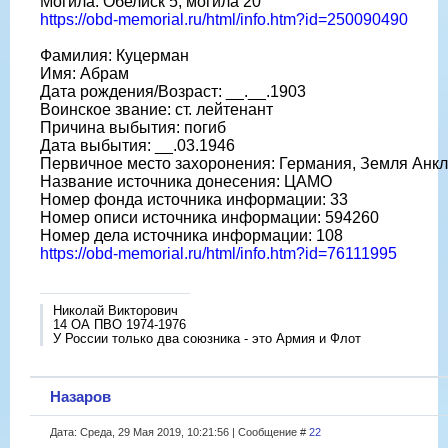
Могила: Обелиск 5, могила 20
https://obd-memorial.ru/html/info.htm?id=250090490
Фамилия: Куцерман
Имя: Абрам
Дата рождения/Возраст: __.__.1903
Воинское звание: ст. лейтенант
Причина выбытия: погиб
Дата выбытия: __.03.1946
Первичное место захоронения: Германия, Земля Анкла
Название источника донесения: ЦАМО
Номер фонда источника информации: 33
Номер описи источника информации: 594260
Номер дела источника информации: 108
https://obd-memorial.ru/html/info.htm?id=76111995
Николай Викторович
14 ОА ПВО 1974-1976
У России только два союзника - это Армия и Флот
Назаров
Дата: Среда, 29 Мая 2019, 10:21:56 | Сообщение #
22