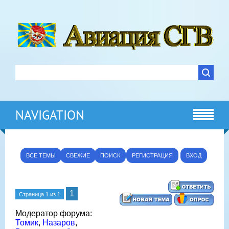
NAVIGATION
ВСЕ ТЕМЫ
СВЕЖИЕ
ПОИСК
РЕГИСТРАЦИЯ
ВХОД
1
Страница
1
из
1
Модератор форума:
Томик
,
Назаров
,