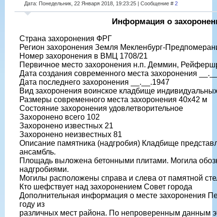
Дата: Понедельник, 22 Января 2018, 19:23:25 | Сообщение #
2
Информация о захоронен
Страна захоронения ФРГ
Регион захоронения Земля Мекленбург-Предпомеран
Номер захоронения в ВМЦ 1708/21
Первичное место захоронения н.п. Деммин, Рейферш
Дата создания современного места захоронения __._
Дата последнего захоронения __.__.1947
Вид захоронения воинское кладбище индивидуальных
Размеры современного места захоронения 40х42 м
Состояние захоронения удовлетворительное
Захоронено всего 102
Захоронено известных 21
Захоронено неизвестных 81
Описание памятника (надгробия) Кладбище представл
ансамбль.
Площадь выложена бетонными плитами. Могила обо
надгробиями.
Могилы расположены справа и слева от памятной сте
Кто шефствует над захоронением Совет города
Дополнительная информация о месте захоронения П
году из
различных мест района. По непроверенным данным э