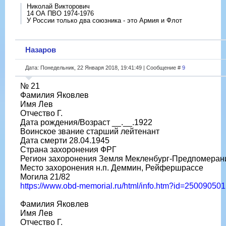
Николай Викторович
14 ОА ПВО 1974-1976
У России только два союзника - это Армия и Флот
Назаров
Дата: Понедельник, 22 Января 2018, 19:41:49 | Сообщение #
9
№ 21
Фамилия Яковлев
Имя Лев
Отчество Г.
Дата рождения/Возраст __.__.1922
Воинское звание старший лейтенант
Дата смерти 28.04.1945
Страна захоронения ФРГ
Регион захоронения Земля Мекленбург-Предпомеран
Место захоронения н.п. Деммин, Рейфершрассе
Могила 21/82
https://www.obd-memorial.ru/html/info.htm?id=250090501
Фамилия Яковлев
Имя Лев
Отчество Г.