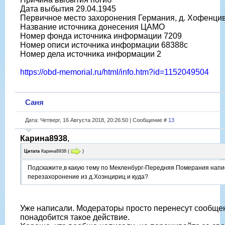
Дата выбытия 29.04.1945
Первичное место захоронения Германия, д. Хофенци
Название источника донесения ЦАМО
Номер фонда источника информации 7209
Номер описи источника информации 68388с
Номер дела источника информации 2
https://obd-memorial.ru/html/info.htm?id=1152049504
Саня
Дата: Четверг, 16 Августа 2018, 20:26:50 | Сообщение #
13
Карина8938
,
Цитата
Карина8938
(
)
Подскажите,в какую тему по Мекленбург-Передняя Померания напис
перезахоронение из д.Хоэнцириц и куда?
Уже написали. Модераторы просто перенесут сообщен
понадобится такое действие.