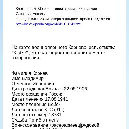
Клётце (нем. Klötze) — город в Германии, в земле
Саксония-Анхальт.
Город лежит в 23 км северо-западнее города Гарделеген.
http://de.wikipedia.org/wiki/Kl%C3%B6tze
На карте военнопленного Корнева, есть отметка
"Klötze" , которая вероятно говорит о месте
захоронения.
Фамилия Корнев
Имя Владимир
Отчество Иванович
Дата рождения/Возраст 22.06.1906
Место рождения Россия
Дата пленения 17.08.1941
Место пленения Вейск
Лагерь шталаг XI C (311)
Лагерный номер 13731
Судьба Погиб в плену
Воинское звание красноармеец|рядовой