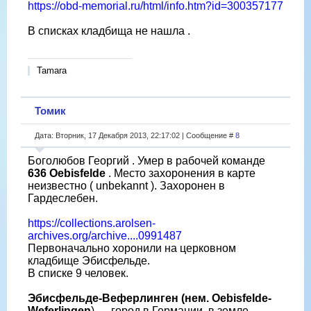
https://obd-memorial.ru/html/info.htm?id=300357177
В списках кладбища не нашла .
Tamara
Томик
Дата: Вторник, 17 Декабря 2013, 22:17:02 | Сообщение #
8
Боголюбов Георгий . Умер в рабочей команде
636 Oebisfelde
. Место захоронения в карте
неизвестно ( unbekannt ). Захоронен в
Гардеслебен.
https://collections.arolsen-
archives.org/archive....0991487
Первоначально хоронили на церковном
кладбище Эбисфельде.
В списке 9 человек.
Эбисфельде-Веферлинген (нем. Oebisfelde-
Weferlingen
) — город в Германии, в земле