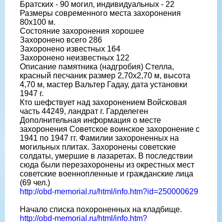
Братских - 90 могил, индивидуальных - 22
Размеры современного места захоронения
80х100 м.
Состояние захоронения хорошее
Захоронено всего 286
Захоронено известных 164
Захоронено неизвестных 122
Описание памятника (надгробия) Стелла,
красный песчаник размер 2,70х2,70 м, высота
4,70 м, мастер Вальтер Гадау, дата установки
1947 г.
Кто шефствует над захоронением Войсковая
часть 44249, ландрат г. Гарделеген
Дополнительная информация о месте
захоронения Советское воинское захоронение с
1941 по 1947 гг. Фамилии захороненных на
могильных плитах. Захоронены советские
солдаты, умершие в лазаретах. В последствии
сюда были перезахоронены из окрестных мест
советские военнопленные и гражданские лица
(69 чел.)
http://obd-memorial.ru/html/info.htm?id=250000629
Начало списка похороненных на кладбище.
http://obd-memorial.ru/html/info.htm?