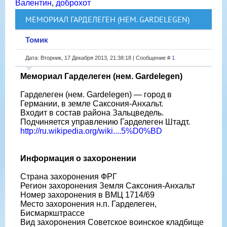
Валентин
,
доброхот
МЕМОРИАЛ ГАРДЕЛЕГЕН (НЕМ. GARDELEGEN)
Томик
Дата: Вторник, 17 Декабря 2013, 21:38:18 | Сообщение #
1
Мемориал Гарделеген (нем. Gardelegen)
Гарделеген (нем. Gardelegen) — город в
Германии, в земле Саксония-Анхальт.
Входит в состав района Зальцведель.
Подчиняется управлению Гарделеген Штадт.
http://ru.wikipedia.org/wiki....5%D0%BD
Информация о захоронении
Страна захоронения ФРГ
Регион захоронения Земля Саксония-Анхальт
Номер захоронения в ВМЦ 1714/69
Место захоронения н.п. Гарделеген,
Бисмаркштрассе
Вид захоронения Советское воинское кладбище