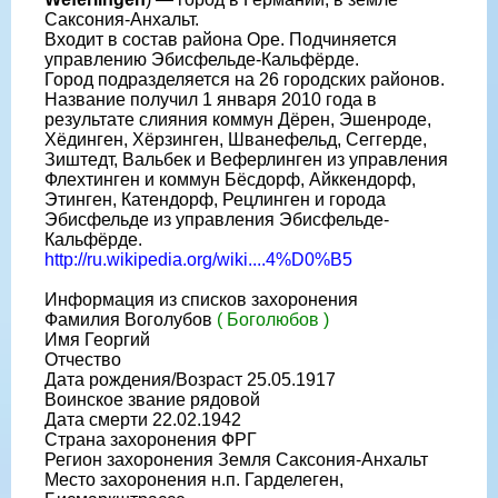
Саксония-Анхальт.
Входит в состав района Оре. Подчиняется
управлению Эбисфельде-Кальфёрде.
Город подразделяется на 26 городских районов.
Название получил 1 января 2010 года в
результате слияния коммун Дёрен, Эшенроде,
Хёдинген, Хёрзинген, Шванефельд, Сеггерде,
Зиштедт, Вальбек и Веферлинген из управления
Флехтинген и коммун Бёсдорф, Айккендорф,
Этинген, Катендорф, Рецлинген и города
Эбисфельде из управления Эбисфельде-
Кальфёрде.
http://ru.wikipedia.org/wiki....4%D0%B5
Информация из списков захоронения
Фамилия Воголубов
( Боголюбов )
Имя Георгий
Отчество
Дата рождения/Возраст 25.05.1917
Воинское звание рядовой
Дата смерти 22.02.1942
Страна захоронения ФРГ
Регион захоронения Земля Саксония-Анхальт
Место захоронения н.п. Гарделеген,