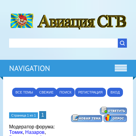
NAVIGATION
ВСЕ ТЕМЫ
СВЕЖИЕ
ПОИСК
РЕГИСТРАЦИЯ
ВХОД
1
Страница
1
из
1
Модератор форума:
Томик
,
Назаров
,