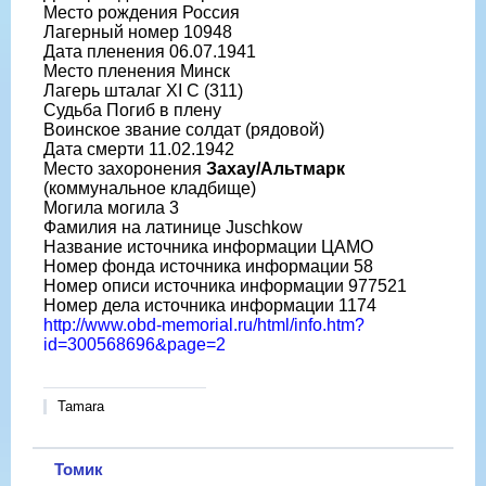
Место рождения Россия
Лагерный номер 10948
Дата пленения 06.07.1941
Место пленения Минск
Лагерь шталаг XI C (311)
Судьба Погиб в плену
Воинское звание солдат (рядовой)
Дата смерти 11.02.1942
Место захоронения
Захау/Альтмарк
(коммунальное кладбище)
Могила могила 3
Фамилия на латинице Juschkow
Название источника информации ЦАМО
Номер фонда источника информации 58
Номер описи источника информации 977521
Номер дела источника информации 1174
http://www.obd-memorial.ru/html/info.htm?
id=300568696&page=2
Tamara
Томик