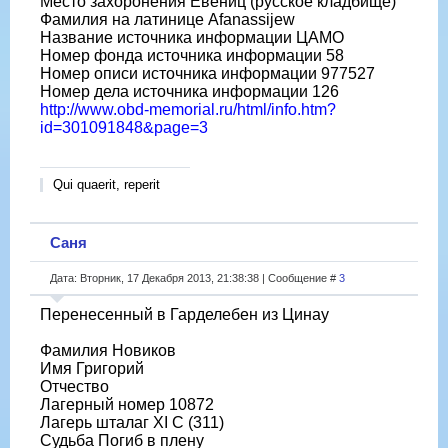
Место захоронения Евениц (русское кладбище)
Фамилия на латинице Afanassijew
Название источника информации ЦАМО
Номер фонда источника информации 58
Номер описи источника информации 977527
Номер дела источника информации 126
http://www.obd-memorial.ru/html/info.htm?
id=301091848&page=3
Qui quaerit, reperit
Саня
Дата: Вторник, 17 Декабря 2013, 21:38:38 | Сообщение #
3
Перенесенный в Гарделебен из Цинау
Фамилия Новиков
Имя Григорий
Отчество
Лагерный номер 10872
Лагерь шталаг XI C (311)
Судьба Погиб в плену