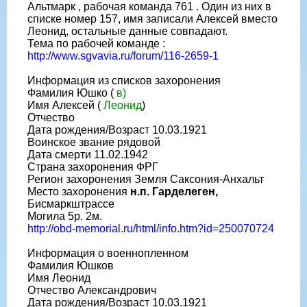
Альтмарк , рабочая команда 761 . Один из них в
списке номер 157, имя записали Алексей вместо
Леонид, остальные данные совпадают.
Тема по рабочей команде :
http://www.sgvavia.ru/forum/116-2659-1
Информация из списков захоронения
Фамилия Юшко (
в)
Имя Алексей (
Леонид
)
Отчество
Дата рождения/Возраст 10.03.1921
Воинское звание рядовой
Дата смерти 11.02.1942
Страна захоронения ФРГ
Регион захоронения Земля Саксония-Анхальт
Место захоронения
н.п. Гарделеген,
Бисмаркштрассе
Могила 5р. 2м.
http://obd-memorial.ru/html/info.htm?id=250070724
Информация о военнопленном
Фамилия Юшков
Имя Леонид
Отчество Александрович
Дата рождения/Возраст 10.03.1921