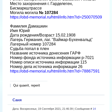
Место захоронения г. Гарделеген,
Бисмаркштрассе
Могила могила
№ 107284
https://obd-memorial.ru/html/info.htm?id=250070509
Фамилия Дамашкин
Имя Юрий
Дата рождения/Возраст 15.02.1908
Лагерь Германия, лаг. "Ваймар-Бухенвальд"
Лагерный номер 107284
Судьба попал в плен
Название источника донесения ГАРФ
Номер фонда источника информации р-7021
Номер описи источника информации 115
Номер дела источника информации 26
https://obd-memorial.ru/html/info.htm?id=78867591
Qui quaerit, reperit
Саня
Дата: Воскресенье, 19 Сентября 2021, 21:46:39 | Сообщение #
14