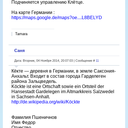
Подчиняется управлению Клётце.
На карте Германии :
https://maps.google.de/maps?oe....L8BELYD
Tamara
Саня
Дата: Вторник, 04 Ноября 2014, 20:07:03 | Сообщение #
11
Кёкте — деревня в Германии, в земле Саксония-
Анхальт. Входит в состав города Гарделеген
района Зальцведель.
Köckte ist eine Ortschaft sowie ein Ortsteil der
Hansestadt Gardelegen im Altmarkkreis Salzwedel
in Sachsen-Anhalt.
http://de.wikipedia.org/wiki/Köckte
Фамилия Пшеничнов
Имя Федор
Отчество