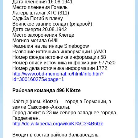
Дата пленения 16.08.1941
Место пленения Гомель
Лагерь шталаг XI C (311)
Судьба Погиб в плену
Воинское звание солдат (рядовой)
Дата смерти 20.08.1942
Место захоронения Клетце
Могила могила 64/III
Фамилия на латинице Sinebogow
Название источника информации ЦАМО
Номер фонда источника информации 58
Номер описи источника информации 977520
Номер дела источника информации 1772
http://www.obd-memorial.ru/html/info.htm?
id=300160275&page=1
Рабочая команда 496 Klötze
Клётце (нем. Klötze) — город в Германии, в
земле Саксония-Анхальт.
Город лежит в 23 км северо-западнее города
Гарделеген.
http://de.wikipedia.org/wiki/Kl%C3%B6tze
Входит в состав района Зальцведель.