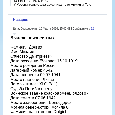
14 ОА ПВО 1974-1976
У России только два союзника - это Армия и Флот
Назаров
Дата: Воскресенье, 13 Марта 2016, 15:00:09 | Сообщение #
12
В числе неизвестных:
Фамилия Долгих
Имя Михаил
Отчество Дмитриевич
Дата рождения/Возраст 15.10.1919
Место рождения Россия
Лагерный номер 4542
Дата пленения 09.07.1941
Место пленения Литва
Лагерь шталаг XI C (311)
Судьба Погиб в плену
Воинское звание красноармеец|рядовой
Дата смерти 07.06.1942
Место захоронения Вольсдорф
Могила северн.стор., могила 8
Фамилия на латинице Dolgich