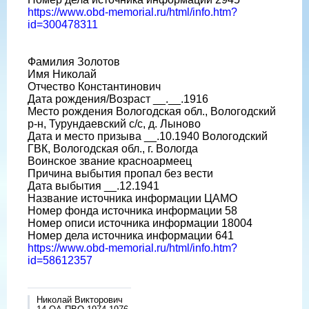
https://www.obd-memorial.ru/html/info.htm?
id=300478311
Фамилия Золотов
Имя Николай
Отчество Константинович
Дата рождения/Возраст __.__.1916
Место рождения Вологодская обл., Вологодский
р-н, Турундаевский с/с, д. Лыново
Дата и место призыва __.10.1940 Вологодский
ГВК, Вологодская обл., г. Вологда
Воинское звание красноармеец
Причина выбытия пропал без вести
Дата выбытия __.12.1941
Название источника информации ЦАМО
Номер фонда источника информации 58
Номер описи источника информации 18004
Номер дела источника информации 641
https://www.obd-memorial.ru/html/info.htm?
id=58612357
Николай Викторович