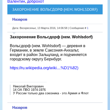
Валентин
,
доброхот
ЗАХОРОНЕНИЕ ВОЛЬСДОРФ (НЕМ. WOHLSDORF)
Назаров
Дата: Воскресенье, 13 Марта 2016, 14:06:58 | Сообщение #
1
Захоронение Вольсдорф (нем. Wohlsdorf)
Вольсдорф (нем. Wohlsdorf) — деревня в
Германии, в земле Саксония-Анхальт,
входит в район Зальцланд, и подчиняется
городскому округу Бернбург.
https://ru.wikipedia.org/wiki....%D1%82)
Николай Викторович
14 ОА ПВО 1974-1976
У России только два союзника - это Армия и Флот
Назаров