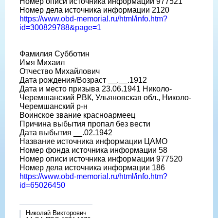
Номер описи источника информации 977521
Номер дела источника информации 2120
https://www.obd-memorial.ru/html/info.htm?
id=300829788&page=1
Фамилия Субботин
Имя Михаил
Отчество Михайлович
Дата рождения/Возраст __.__.1912
Дата и место призыва 23.06.1941 Николо-
Черемшанский РВК, Ульяновская обл., Николо-
Черемшанский р-н
Воинское звание красноармеец
Причина выбытия пропал без вести
Дата выбытия __.02.1942
Название источника информации ЦАМО
Номер фонда источника информации 58
Номер описи источника информации 977520
Номер дела источника информации 186
https://www.obd-memorial.ru/html/info.htm?
id=65026450
Николай Викторович