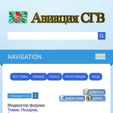
NAVIGATION
ВСЕ ТЕМЫ
СВЕЖИЕ
ПОИСК
РЕГИСТРАЦИЯ
ВХОД
1
Страница
1
из
1
Модератор форума:
Томик
,
Назаров
,