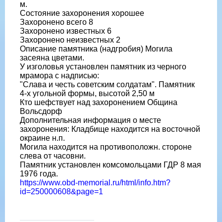
м.
Состояние захоронения хорошее
Захоронено всего 8
Захоронено известных 6
Захоронено неизвестных 2
Описание памятника (надгробия) Могила
засеяна цветами.
У изголовья установлен памятник из черного
мрамора с надписью:
"Слава и честь советским солдатам". Памятник
4-х угольной формы, высотой 2,50 м
Кто шефствует над захоронением Община
Вольсдорф
Дополнительная информация о месте
захоронения: Кладбище находится на восточной
окраине н.п.
Могила находится на противоположн. стороне
слева от часовни.
Памятник установлен комсомольцами ГДР 8 мая
1976 года.
https://www.obd-memorial.ru/html/info.htm?
id=250000608&page=1