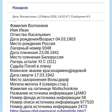
Назаров
Дата: Воскресенье, 13 Марта 2016, 14:52:47 | Сообщение #
9
Фамилия Волчонков
Имя Иван
Отчество Васильевич
Дата рождения/Возраст 04.03.1903
Место рождения Россия
Лагерный номер 9348
Дата пленения 23.08.1941
Место пленения Белоруссия
Лагерь шталаг XI C (311)
Судьба Погиб в плену
Воинское звание красноармеец|рядовой
Дата смерти 17.03.1942
Место захоронения Вольсдорф
Могила могила 4 (северн.стор.)
Фамилия на латинице Woltschonkow
Название источника информации ЦАМО
Номер фонда источника информации 58
Номер описи источника информации 977520
Номер дела источника информации 2473
https://www.obd-memorial.ru/html/info.htm?