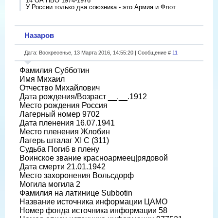
14 ОА ПВО 1974-1976
У России только два союзника - это Армия и Флот
Назаров
Дата: Воскресенье, 13 Марта 2016, 14:55:20 | Сообщение #
11
Фамилия Субботин
Имя Михаил
Отчество Михайлович
Дата рождения/Возраст __.__.1912
Место рождения Россия
Лагерный номер 9702
Дата пленения 16.07.1941
Место пленения Жлобин
Лагерь шталаг XI C (311)
Судьба Погиб в плену
Воинское звание красноармеец|рядовой
Дата смерти 21.01.1942
Место захоронения Вольсдорф
Могила могила 2
Фамилия на латинице Subbotin
Название источника информации ЦАМО
Номер фонда источника информации 58