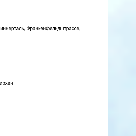
 Зиннерталь, Франкенфельдштрассе,
кирхен