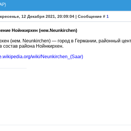
АР)
кресенье, 12 Декабря 2021, 20:09:04 | Сообщение #
1
ение Нойнкирхен (нем.Neunkirchen)
хен (нем. Neunkirchen) — город в Германии, районный цен
в состав района Нойнкирхен.
de.wikipedia.org/wiki/Neunkirchen_(Saar)