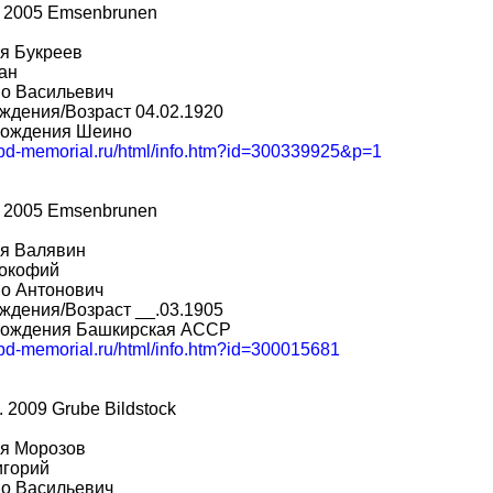
 2005 Emsenbrunen
я Букреев
ан
во Васильевич
ждения/Возраст 04.02.1920
рождения Шеино
/obd-memorial.ru/html/info.htm?id=300339925&p=1
 2005 Emsenbrunen
я Валявин
окофий
во Антонович
ждения/Возраст __.03.1905
рождения Башкирская АССР
obd-memorial.ru/html/info.htm?id=300015681
. 2009 Grube Bildstock
я Морозов
игорий
во Васильевич