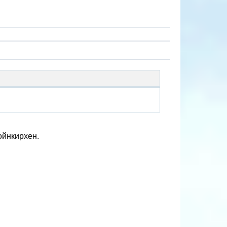
ойнкирхен.