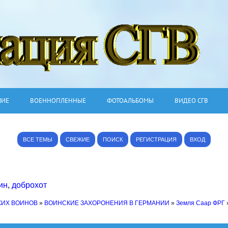
ШИЕ
ВОЕННОПЛЕННЫЕ
ФОТОАЛЬБОМЫ
ВИДЕО СГВ
ВСЕ ТЕМЫ
СВЕЖИЕ
ПОИСК
РЕГИСТРАЦИЯ
ВХОД
ин
,
доброхот
КИХ ВОИНОВ
»
ВОИНСКИЕ ЗАХОРОНЕНИЯ В ГЕРМАНИИ
»
Земля Саар ФРГ