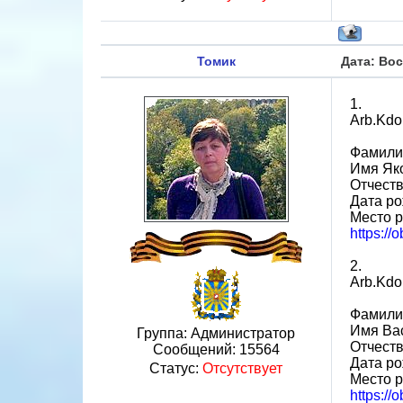
Томик
Дата: Вос
1.
Arb.Kdo
Фамили
Имя Як
Отчест
Дата ро
Место р
https:/
2.
Arb.Kdo
Фамили
Имя Ва
Группа: Администратор
Отчест
Сообщений:
15564
Дата ро
Статус:
Отсутствует
Место р
https://