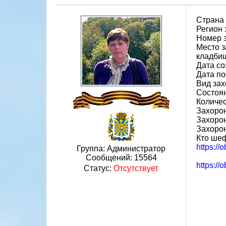
Страна
Регион
Номер 
Место з
кладби
Дата со
Дата по
Вид зах
Состоя
Количес
Захорон
Захоро
Захоро
Кто шеф
https:/
Группа: Администратор
Сообщений:
15564
https:/
Статус:
Отсутствует