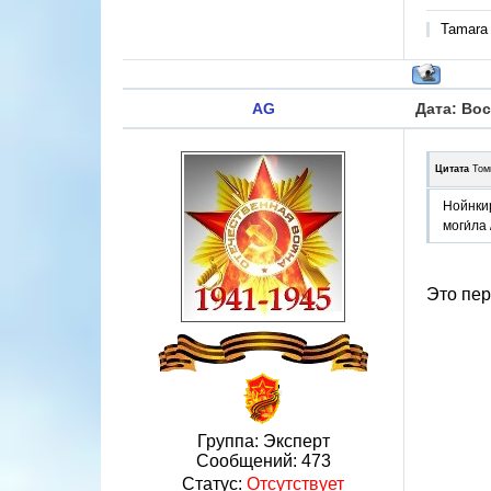
Tamara
AG
Дата: Вос
Цитата
Том
Нойнки
моги́ла
Это пер
Группа: Эксперт
Сообщений:
473
Статус:
Отсутствует