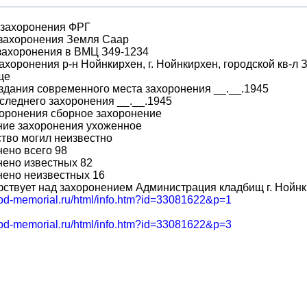
 захоронения ФРГ
 захоронения Земля Саар
захоронения в ВМЦ З49-1234
ахоронения р-н Нойнкирхен, г. Нойнкирхен, городской кв-л
ще
здания современного места захоронения __.__.1945
следнего захоронения __.__.1945
оронения сборное захоронение
ние захоронения ухоженное
тво могил неизвестно
ено всего 98
нено известных 82
нено неизвестных 16
ствует над захоронением Администрация кладбищ г. Нойн
/obd-memorial.ru/html/info.htm?id=33081622&p=1
/obd-memorial.ru/html/info.htm?id=33081622&p=3