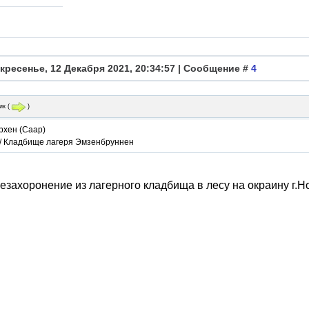
кресенье, 12 Декабря 2021, 20:34:57 | Сообщение #
4
ик
(
)
рхен (Саар)
 / Кладбище лагеря Эмзенбруннен
езахоронение из лагерного кладбища в лесу на окраину г.Н