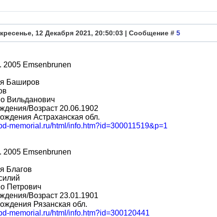
кресенье, 12 Декабря 2021, 20:50:03 | Сообщение #
5
. 2005 Emsenbrunen
я Баширов
ов
во Вильданович
ждения/Возраст 20.06.1902
ождения Астраханская обл.
/obd-memorial.ru/html/info.htm?id=300011519&p=1
. 2005 Emsenbrunen
я Благов
силий
во Петрович
ждения/Возраст 23.01.1901
ождения Рязанская обл.
obd-memorial.ru/html/info.htm?id=300120441