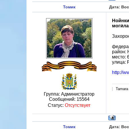
Томик
Дата: Вос
Нойнки
моги́л
Захоро
федера
район: 
место: 
улица: 
http://w
Tamara
Группа: Администратор
Сообщений:
15564
Статус:
Отсутствует
Томик
Дата: Вос