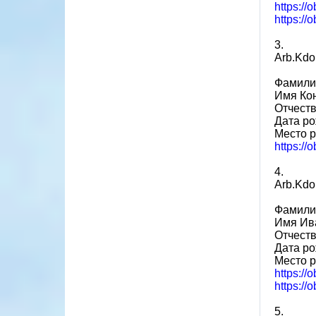
https:/
https://
3.
Arb.Kdo
Фамили
Имя Ко
Отчест
Дата ро
Место 
https:/
4.
Arb.Kdo
Фамили
Имя Ив
Отчест
Дата ро
Место р
https:/
https://
5.