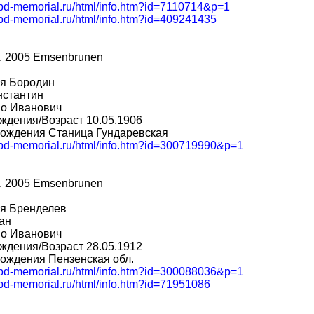
/obd-memorial.ru/html/info.htm?id=7110714&p=1
obd-memorial.ru/html/info.htm?id=409241435
. 2005 Emsenbrunen
я Бородин
нстантин
во Иванович
ждения/Возраст 10.05.1906
рождения Станица Гундаревская
/obd-memorial.ru/html/info.htm?id=300719990&p=1
. 2005 Emsenbrunen
я Бренделев
ан
во Иванович
ждения/Возраст 28.05.1912
ождения Пензенская обл.
/obd-memorial.ru/html/info.htm?id=300088036&p=1
obd-memorial.ru/html/info.htm?id=71951086