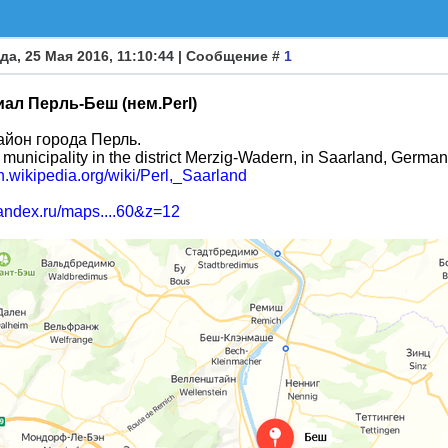
да, 25 Мая 2016, 11:10:44 | Сообщение #
1
ал Перль-Беш (нем.Perl)
айон города Перль.
a municipality in the district Merzig-Wadern, in Saarland, German
en.wikipedia.org/wiki/Perl,_Saarland
yandex.ru/maps....60&z=12