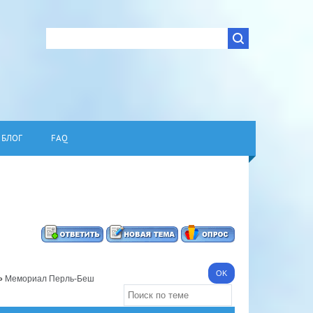
БЛОГ
FAQ
»
Мемориал Перль-Беш