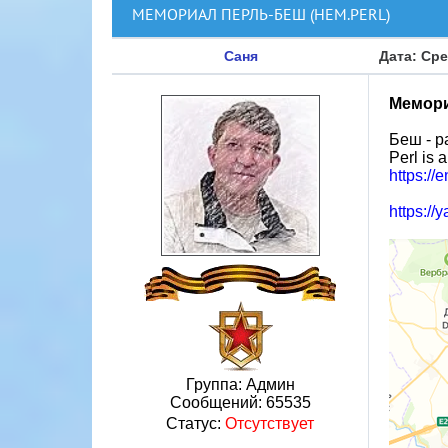
МЕМОРИАЛ ПЕРЛЬ-БЕШ (НЕМ.PERL)
Саня
Дата: Сре
Мемори
Беш - р
Perl is 
https://
https://
Группа: Админ
Сообщений:
65535
Статус:
Отсутствует