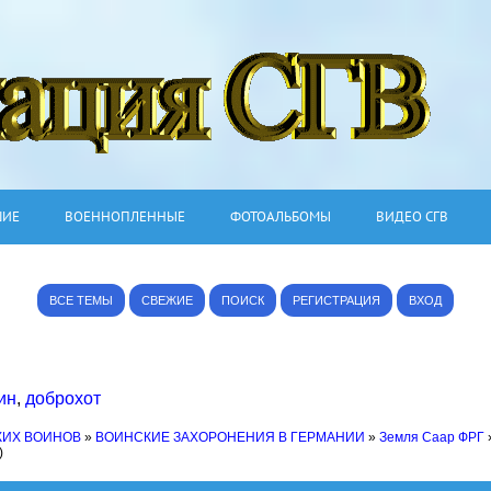
ШИЕ
ВОЕННОПЛЕННЫЕ
ФОТОАЛЬБОМЫ
ВИДЕО СГВ
ВСЕ ТЕМЫ
СВЕЖИЕ
ПОИСК
РЕГИСТРАЦИЯ
ВХОД
ин
,
доброхот
КИХ ВОИНОВ
»
ВОИНСКИЕ ЗАХОРОНЕНИЯ В ГЕРМАНИИ
»
Земля Саар ФРГ
)