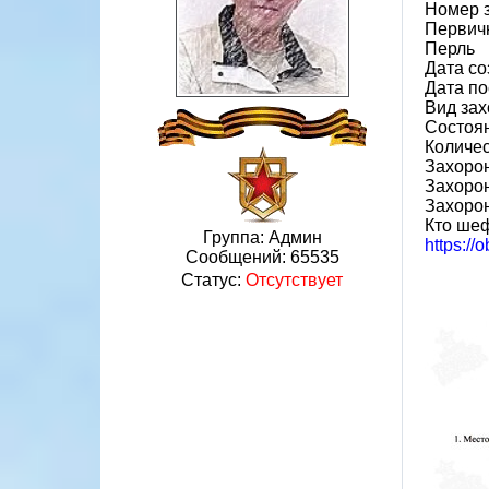
Номер 
Первичн
Перль
Дата со
Дата по
Вид зах
Состоя
Количес
Захорон
Захоро
Захоро
Кто ше
Группа: Админ
https://
Сообщений:
65535
Статус:
Отсутствует