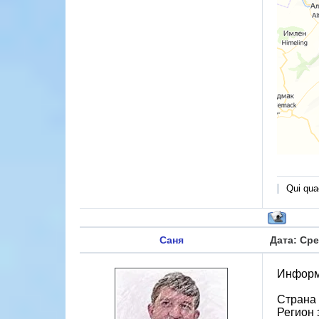
Qui quae
Саня
Дата: Сре
Информ
Страна
Регион