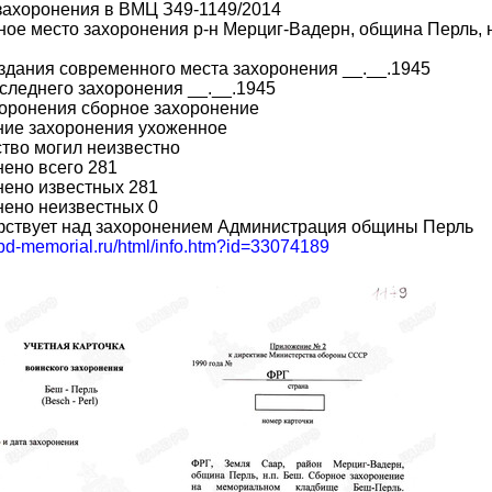
захоронения в ВМЦ З49-1149/2014
ое место захоронения р-н Мерциг-Вадерн, община Перль,
здания современного места захоронения __.__.1945
следнего захоронения __.__.1945
оронения сборное захоронение
ние захоронения ухоженное
тво могил неизвестно
ено всего 281
нено известных 281
нено неизвестных 0
фствует над захоронением Администрация общины Перль
obd-memorial.ru/html/info.htm?id=33074189