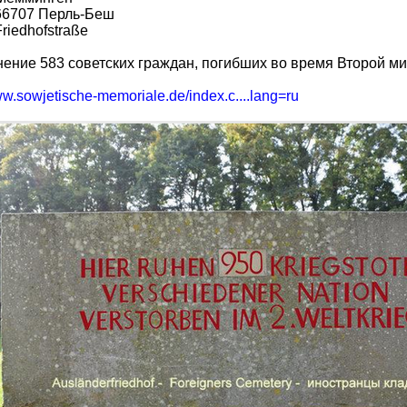
66707 Перль-Беш
Friedhofstraße
ение 583 советских граждан, погибших во время Второй м
ww.sowjetische-memoriale.de/index.c....lang=ru