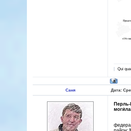
Qui quae
Саня
Дата: Сре
Перль
моги́л
федера
район: