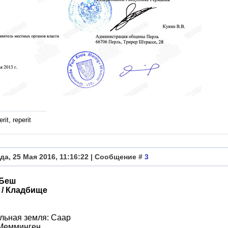
rit, reperit
да, 25 Мая 2016, 11:16:22 | Сообщение #
3
-Беш
а / Кладбище
льная земля: Саар
 Мемминген