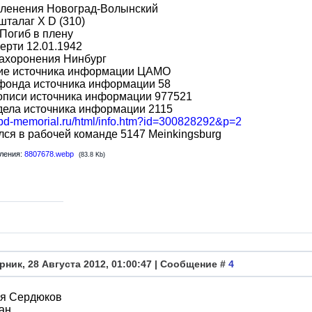
пленения Новоград-Волынский
шталаг X D (310)
Погиб в плену
ерти 12.01.1942
захоронения Нинбург
ие источника информации ЦАМО
фонда источника информации 58
описи источника информации 977521
дела источника информации 2115
/obd-memorial.ru/html/info.htm?id=300828292&p=2
ся в рабочей команде 5147 Meinkingsburg
ления:
8807678.webp
(83.8 Kb)
рник, 28 Августа 2012, 01:00:47 | Сообщение #
4
я Сердюков
ан