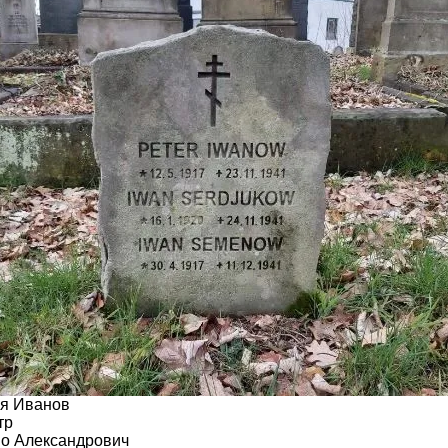
я Иванов
тр
во Александрович