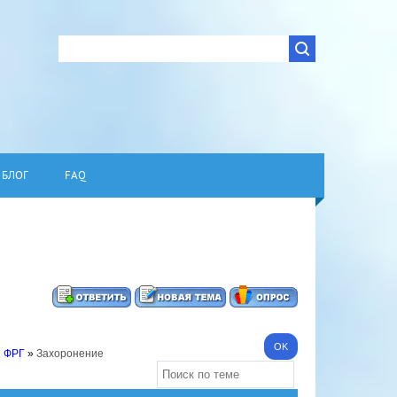
БЛОГ
FAQ
я ФРГ
»
Захоронение