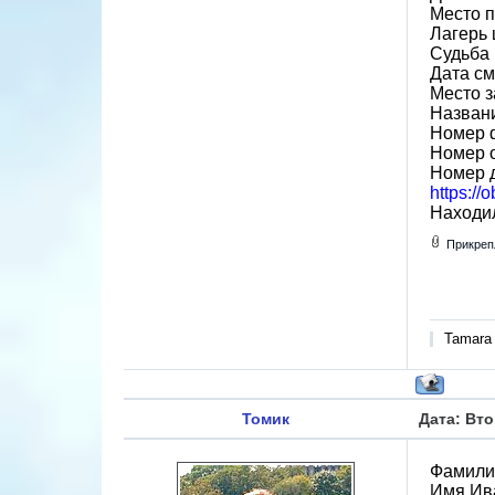
Место 
Лагерь 
Судьба 
Дата см
Место 
Назван
Номер 
Номер 
Номер 
https:/
Находил
Прикреп
Tamara
Томик
Дата: Вто
Фамили
Имя Ив