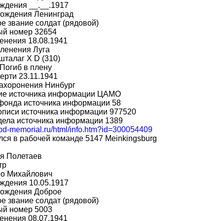
ждения __.__.1917
рождения Ленинград
е звание солдат (рядовой)
ый номер 32654
енения 18.08.1941
ленения Луга
шталаг X D (310)
Погиб в плену
ерти 23.11.1941
захоронения Нинбург
ие источника информации ЦАМО
фонда источника информации 58
описи источника информации 977520
дела источника информации 1389
obd-memorial.ru/html/info.htm?id=300054409
ся в рабочей команде 5147 Meinkingsburg
я Полетаев
тр
во Михайлович
ждения 10.05.1917
рождения Доброе
е звание солдат (рядовой)
ый номер 5003
енения 08.07.1941