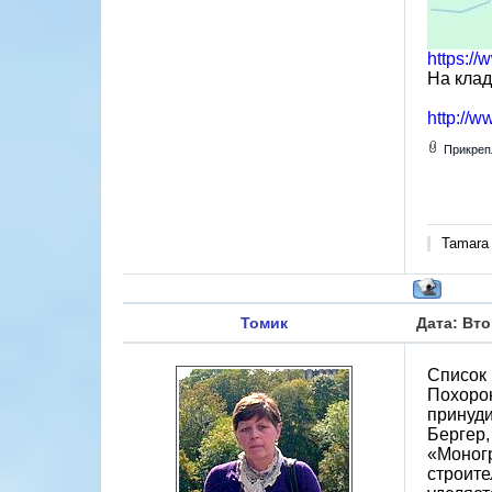
https:/
На клад
http://w
Прикреп
Tamara
Томик
Дата: Вто
Список 
Похорон
принуди
Бергер,
«Моног
строите