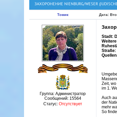
ЗАХОРОНЕНИЕ NIENBURG/WESER (JUDISCHE
Томик
Дата: Вто
Захор
Stadt: 
Weitere Inf
Ruhestä
Straße:
Quellen
Umgeben 
Massenm
Zeit, w
im 1. We
Группа: Администратор
Auch auf
Сообщений:
15564
der Nati
Статус:
Отсутствует
mehr war
So finde