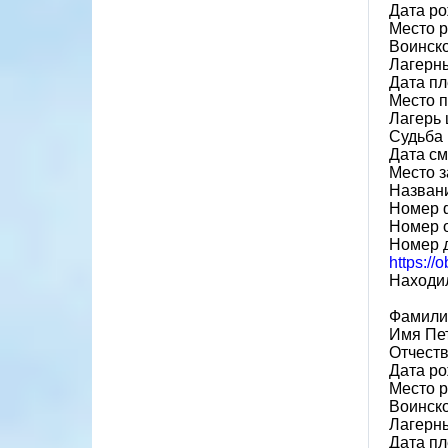
Дата ро
Место 
Воинско
Лагерн
Дата пл
Место п
Лагерь 
Судьба 
Дата см
Место 
Назван
Номер 
Номер 
Номер 
https://
Находил
Фамили
Имя Пе
Отчест
Дата ро
Место 
Воинско
Лагерн
Дата пл