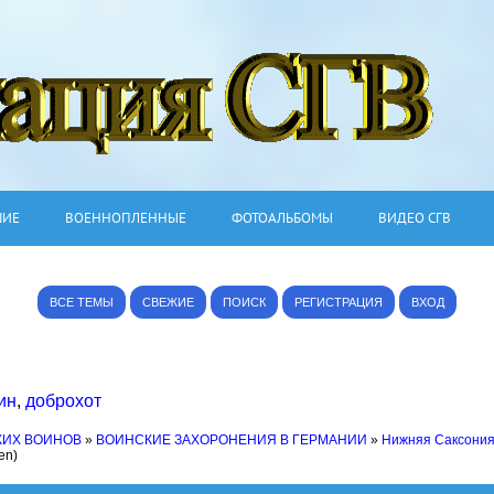
ШИЕ
ВОЕННОПЛЕННЫЕ
ФОТОАЛЬБОМЫ
ВИДЕО СГВ
ВСЕ ТЕМЫ
СВЕЖИЕ
ПОИСК
РЕГИСТРАЦИЯ
ВХОД
ин
,
доброхот
КИХ ВОИНОВ
»
ВОИНСКИЕ ЗАХОРОНЕНИЯ В ГЕРМАНИИ
»
Нижняя Саксони
en)