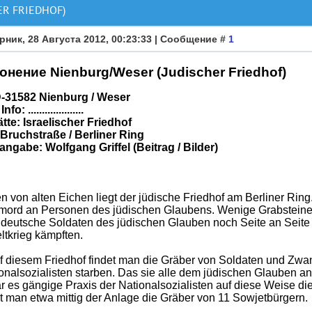
R FRIEDHOF)
рник, 28 Августа 2012, 00:23:33 | Сообщение #
1
онение Nienburg/Weser (Judischer Friedhof)
D-31582 Nienburg / Weser
o: ....................
tte: Israelischer Friedhof
 Bruchstraße / Berliner Ring
angabe: Wolfgang Griffel (Beitrag / Bilder)
von alten Eichen liegt der jüdische Friedhof am Berliner Ring
ord an Personen des jüdischen Glaubens. Wenige Grabsteine
o deutsche Soldaten des jüdischen Glauben noch Seite an Seit
ltkrieg kämpften.
 diesem Friedhof findet man die Gräber von Soldaten und Zwan
onalsozialisten starben. Das sie alle dem jüdischen Glauben an
 es gängige Praxis der Nationalsozialisten auf diese Weise die
t man etwa mittig der Anlage die Gräber von 11 Sowjetbürgern.