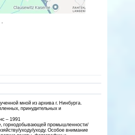
 .
ученной мной из архива г. Нинбурга.
пленных, принудительных и
нс – 1991
ре, горнодобывающей промышленности/
озяйству/уходу/уходу. Особое внимание