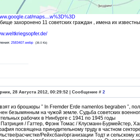
/www.google.cat/maps....w%3D%3D
бище захоронено 11 советских граждан , имена их известны
ww.weltkriegsopfer.de/
ления:
2583407.webp
(36.0 Kb)
рник, 28 Августа 2012, 00:29:52 | Сообщение #
2
взят из брошюры " In Fremder Erde namenlos begraben ", пол
ен безымянным на чужой земле. Судьба советских военно
тельных рабочих в Нинбурге с 1941 по 1945 годы
 Патриция / Гаттер, Фрэнк Томас / Клусманн-Бурмейстер, Ха
рафия посвящена принудительному труду в частном секто
льстве/расчистке/Рейхсбан/организации Тодт и сельскому х