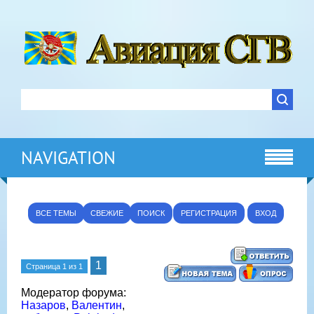
NAVIGATION
ВСЕ ТЕМЫ
СВЕЖИЕ
ПОИСК
РЕГИСТРАЦИЯ
ВХОД
1
Страница
1
из
1
Модератор форума:
Назаров
,
Валентин
,