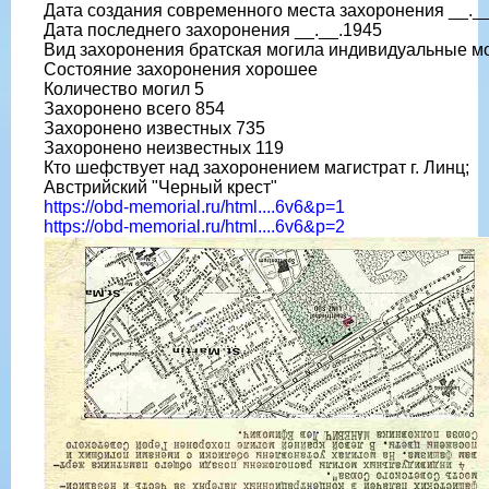
Дата создания современного места захоронения __._
Дата последнего захоронения __.__.1945
Вид захоронения братская могила индивидуальные м
Состояние захоронения хорошее
Количество могил 5
Захоронено всего 854
Захоронено известных 735
Захоронено неизвестных 119
Кто шефствует над захоронением магистрат г. Линц;
Австрийский "Черный крест"
https://obd-memorial.ru/html....6v6&p=1
https://obd-memorial.ru/html....6v6&p=2