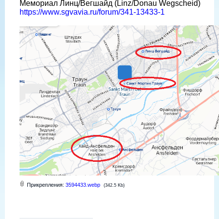
Мемориал Линц/Вегшайд (Linz/Donau Wegscheid)
https://www.sgvavia.ru/forum/341-13433-1
Прикрепления:
3594433.webp
(342.5 Kb)