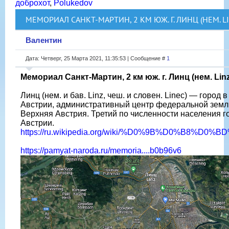
доброхот
,
Polukedov
МЕМОРИАЛ САНКТ-МАРТИН, 2 КМ ЮЖ. Г. ЛИНЦ (НЕМ. LI
Валентин
Дата: Четверг, 25 Марта 2021, 11:35:53 | Сообщение #
1
Мемориал Санкт-Мартин, 2 км юж. г. Линц (нем. Linz
Линц (нем. и бав. Linz, чеш. и словен. Linec) — город в
Австрии, административный центр федеральной земл
Верхняя Австрия. Третий по численности населения г
Австрии.
https://ru.wikipedia.org/wiki/%D0%9B%D0%B8%D0%
https://pamyat-naroda.ru/memoria....b0b96v6