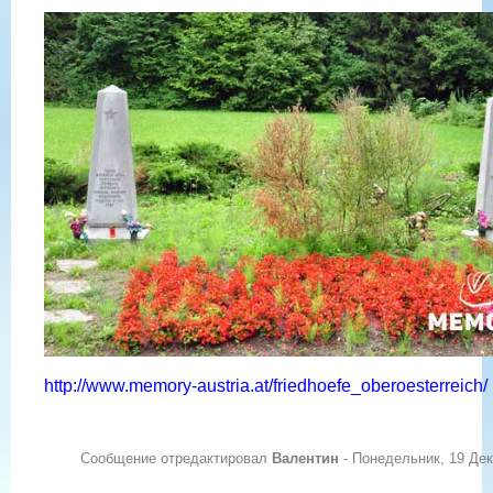
http://www.memory-austria.at/friedhoefe_oberoesterreich/
Сообщение отредактировал
Валентин
-
Понедельник, 19 Дек