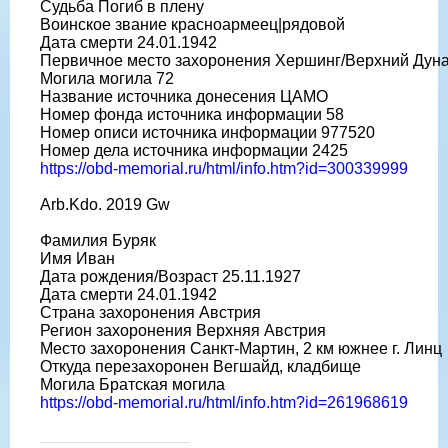
Судьба Погиб в плену
Воинское звание красноармеец|рядовой
Дата смерти 24.01.1942
Первичное место захоронения Хершинг/Верхний Дун
Могила могила 72
Название источника донесения ЦАМО
Номер фонда источника информации 58
Номер описи источника информации 977520
Номер дела источника информации 2425
https://obd-memorial.ru/html/info.htm?id=300339999
Arb.Kdo. 2019 Gw
Фамилия Буряк
Имя Иван
Дата рождения/Возраст 25.11.1927
Дата смерти 24.01.1942
Страна захоронения Австрия
Регион захоронения Верхняя Австрия
Место захоронения Санкт-Мартин, 2 км южнее г. Линц
Откуда перезахоронен Вегшайд, кладбище
Могила Братская могила
https://obd-memorial.ru/html/info.htm?id=261968619