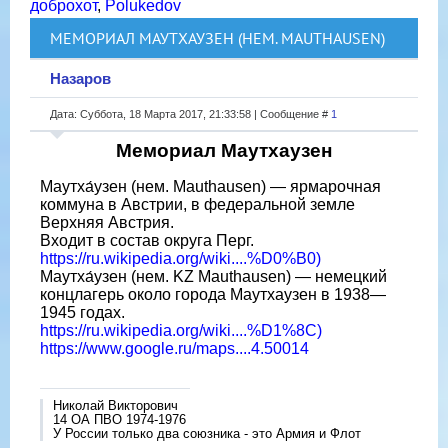
доброхот
,
Polukedov
МЕМОРИАЛ МАУТХАУЗЕН (НЕМ. MAUTHAUSEN)
Назаров
Дата: Суббота, 18 Марта 2017, 21:33:58 | Сообщение #
1
Мемориал Маутхаузен
Маутха́узен (нем. Mauthausen) — ярмарочная
коммуна в Австрии, в федеральной земле
Верхняя Австрия.
Входит в состав округа Перг.
https://ru.wikipedia.org/wiki....%D0%B0)
Маутха́узен (нем. KZ Mauthausen) — немецкий
концлагерь около города Маутхаузен в 1938—
1945 годах.
https://ru.wikipedia.org/wiki....%D1%8C)
https://www.google.ru/maps....4.50014
Николай Викторович
14 ОА ПВО 1974-1976
У России только два союзника - это Армия и Флот