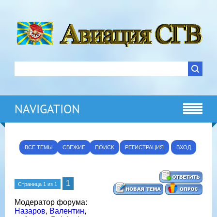
NAVIGATION
ВСЕ ТЕМЫ
СВЕЖИЕ
ПОИСК
РЕГИСТРАЦИЯ
ВХОД
1
Страница
1
из
1
Модератор форума:
Назаров
,
Валентин
,