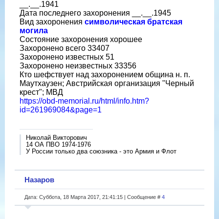
__.__.1941
Дата последнего захоронения __.__.1945
Вид захоронения
символическая братская
могила
Состояние захоронения хорошее
Захоронено всего 33407
Захоронено известных 51
Захоронено неизвестных 33356
Кто шефствует над захоронением община н. п.
Маутхаузен; Австрийская организация "Черный
крест"; МВД
https://obd-memorial.ru/html/info.htm?
id=261969084&page=1
Николай Викторович
14 ОА ПВО 1974-1976
У России только два союзника - это Армия и Флот
Назаров
Дата: Суббота, 18 Марта 2017, 21:41:15 | Сообщение #
4