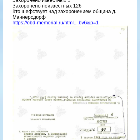
Захоронено известных 1
Захоронено неизвестных 126
Кто шефствует над захоронением община д.
Маннерсдорф
https://obd-memorial.ru/html....bv6&p=1