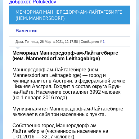
доброхот
,
Polukedov
МЕМОРИАЛ МАННЕРСДОРФ-АМ-ЛАЙТАГЕБИРГЕ
(НЕМ. MANNERSDORF)
Валентин
Дата: Пятница, 26 Марта 2021, 12:17:50 | Сообщение #
1
Мемориал Маннерсдорф-ам-Лайтагебирге
(нем. Mannersdorf am Leithagebirge)
Маннерсдорф-ам-Лайтагебирге (нем.
Mannersdorf am Leithagebirge) — город и
муниципалитет в Австрии, в федеральной земле
Нижняя Австрия. Входит в состав округа Брук-
на-Лайте. Население составляет 3992 человек
(на 1 января 2016 года).
Муниципалитет Маннерсдорф-ам-Лайтагебирге
включает в себя три населенных пункта.
Собственно город Маннерсдорф-ам-
Лайтагебирге (численность населения на
1.01.2016 — 3217 человек).