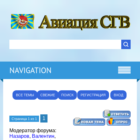
NAVIGATION
ВСЕ ТЕМЫ
СВЕЖИЕ
ПОИСК
РЕГИСТРАЦИЯ
ВХОД
1
Страница
1
из
1
Модератор форума:
Назаров
,
Валентин
,