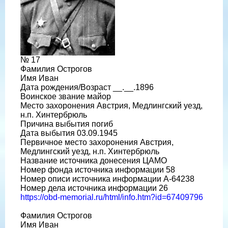
№ 17
Фамилия Острогов
Имя Иван
Дата рождения/Возраст __.__.1896
Воинское звание майор
Место захоронения Австрия, Медлингский уезд,
н.п. Хинтербрюль
Причина выбытия погиб
Дата выбытия 03.09.1945
Первичное место захоронения Австрия,
Медлингский уезд, н.п. Хинтербрюль
Название источника донесения ЦАМО
Номер фонда источника информации 58
Номер описи источника информации A-64238
Номер дела источника информации 26
https://obd-memorial.ru/html/info.htm?id=67409796
Фамилия Острогов
Имя Иван