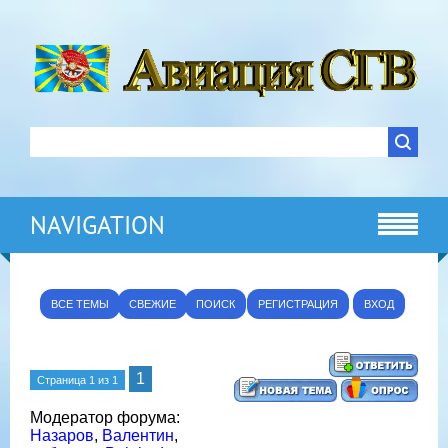
NAVIGATION
ВСЕ ТЕМЫ
СВЕЖИЕ
ПОИСК
РЕГИСТРАЦИЯ
ВХОД
1
Страница
1
из
1
Модератор форума:
Назаров
,
Валентин
,