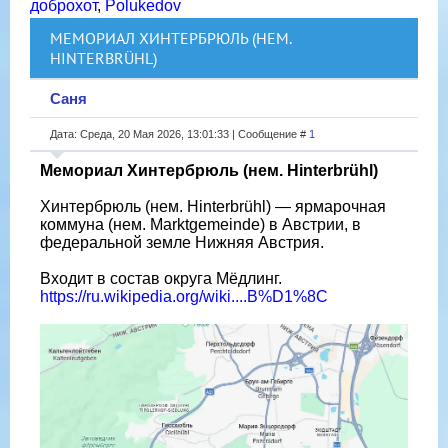
доброхот
,
Polukedov
МЕМОРИАЛ ХИНТЕРБРЮЛЬ (НЕМ.
HINTERBRÜHL)
Саня
Дата: Среда, 20 Мая 2026, 13:01:33 | Сообщение #
1
Мемориал Хинтербрюль (нем. Hinterbrühl)
Хинтербрюль (нем. Hinterbrühl) — ярмарочная
коммуна (нем. Marktgemeinde) в Австрии, в
федеральной земле Нижняя Австрия.
Входит в состав округа Мёдлинг.
https://ru.wikipedia.org/wiki....B%D1%8C