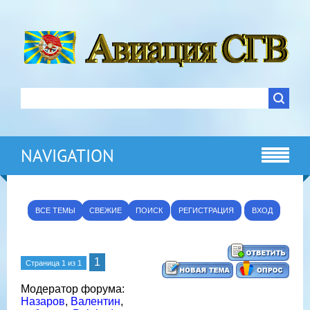
NAVIGATION
ВСЕ ТЕМЫ
СВЕЖИЕ
ПОИСК
РЕГИСТРАЦИЯ
ВХОД
1
Страница
1
из
1
Модератор форума:
Назаров
,
Валентин
,