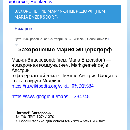
доброхот
,
Polukedov
ЗАХОРОНЕНИЕ МАРИЯ-ЭНЦЕРСДОРФ (НЕМ.
MARIA ENZERSDORF)
Назаров
Дата: Воскресенье, 04 Сентября 2016, 13:10:06 | Сообщение #
1
Захоронение Мария-Энцерсдорф
Мария-Энцерсдорф (нем. Maria Enzersdorf) —
ярмарочная коммуна (нем. Marktgemeinde) в
Австрии,
в федеральной земле Нижняя Австрия.Входит в
состав округа Мёдлинг.
https://ru.wikipedia.org/wiki....0%D1%84
https://www.google.ru/maps.....284748
Николай Викторович
14 ОА ПВО 1974-1976
У России только два союзника - это Армия и Флот