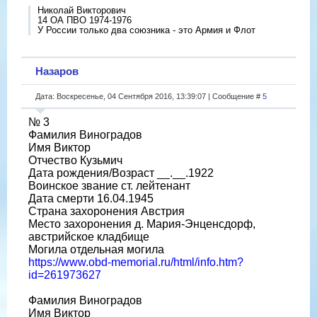
Николай Викторович
14 ОА ПВО 1974-1976
У России только два союзника - это Армия и Флот
Назаров
Дата: Воскресенье, 04 Сентября 2016, 13:39:07 | Сообщение #
5
№ 3
Фамилия Виноградов
Имя Виктор
Отчество Кузьмич
Дата рождения/Возраст __.__.1922
Воинское звание ст. лейтенант
Дата смерти 16.04.1945
Страна захоронения Австрия
Место захоронения д. Мария-Энценсдорф,
австрийское кладбище
Могила отдельная могила
https://www.obd-memorial.ru/html/info.htm?
id=261973627
Фамилия Виноградов
Имя Виктор