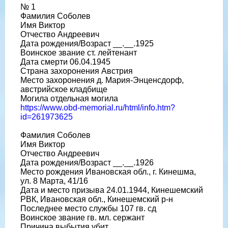
№ 1
Фамилия Соболев
Имя Виктор
Отчество Андреевич
Дата рождения/Возраст __.__.1925
Воинское звание ст. лейтенант
Дата смерти 06.04.1945
Страна захоронения Австрия
Место захоронения д. Мария-Энценсдорф,
австрийское кладбище
Могила отдельная могила
https://www.obd-memorial.ru/html/info.htm?
id=261973625
Фамилия Соболев
Имя Виктор
Отчество Андреевич
Дата рождения/Возраст __.__.1926
Место рождения Ивановская обл., г. Кинешма,
ул. 8 Марта, 41/16
Дата и место призыва 24.01.1944, Кинешемский
РВК, Ивановская обл., Кинешемский р-н
Последнее место службы 107 гв. сд
Воинское звание гв. мл. сержант
Причина выбытия убит