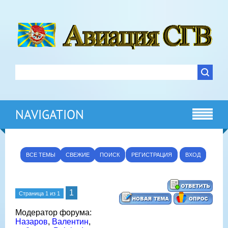
NAVIGATION
ВСЕ ТЕМЫ
СВЕЖИЕ
ПОИСК
РЕГИСТРАЦИЯ
ВХОД
1
Страница
1
из
1
Модератор форума:
Назаров
,
Валентин
,