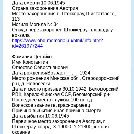
Дата смерти 10.06.1945
Страна захоронения Австрия
Место захоронения г. Штоккерау, Шистатгассе,
113
Могила Могила № 34
Откуда перезахоронен Штоккерау, площадь у
вокзала
https://www.obd-memorial.ru/html/info.htm?
id=261977244
Фамилия Цегайко
Имя Константин
Отчество Севостьянович
Дата рождения/Возраст __.__.1924
Место рождения Минская обл., Стародорожский
р-н, д. Новоселки
Дата и место призыва 30.10.1942, Беломорский
РВК, Карело-Финская ССР, Беломорский р-н
Последнее место службы 100 гв. сд
Воинское звание гв. красноармеец
Причина выбытия иная причина смерти
Дата выбытия 10.06.1945
Первичное место захоронения Австрия, г.
Штоккерау, коорд. X-19000, Y-21800, южная
окраина