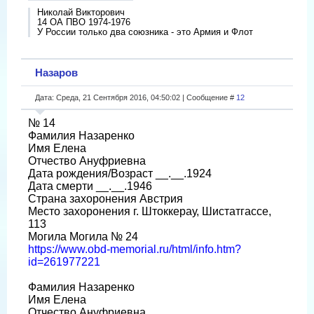
Николай Викторович
14 ОА ПВО 1974-1976
У России только два союзника - это Армия и Флот
Назаров
Дата: Среда, 21 Сентября 2016, 04:50:02 | Сообщение #
12
№ 14
Фамилия Назаренко
Имя Елена
Отчество Ануфриевна
Дата рождения/Возраст __.__.1924
Дата смерти __.__.1946
Страна захоронения Австрия
Место захоронения г. Штоккерау, Шистатгассе,
113
Могила Могила № 24
https://www.obd-memorial.ru/html/info.htm?
id=261977221
Фамилия Назаренко
Имя Елена
Отчество Ануфриевна