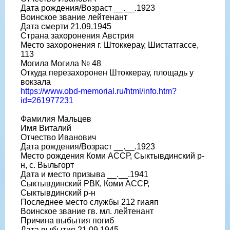
Дата рождения/Возраст __.__.1923
Воинское звание лейтенант
Дата смерти 21.09.1945
Страна захоронения Австрия
Место захоронения г. Штоккерау, Шистатгассе,
113
Могила Могила № 48
Откуда перезахоронен Штоккерау, площадь у
вокзала
https://www.obd-memorial.ru/html/info.htm?
id=261977231
Фамилия Мальцев
Имя Виталий
Отчество Иванович
Дата рождения/Возраст __.__.1923
Место рождения Коми АССР, Сыктывдинский р-
н, с. Выльгорт
Дата и место призыва __.__.1941
Сыктывдинский РВК, Коми АССР,
Сыктывдинский р-н
Последнее место службы 212 гиаяп
Воинское звание гв. мл. лейтенант
Причина выбытия погиб
Дата выбытия 21.09.1945