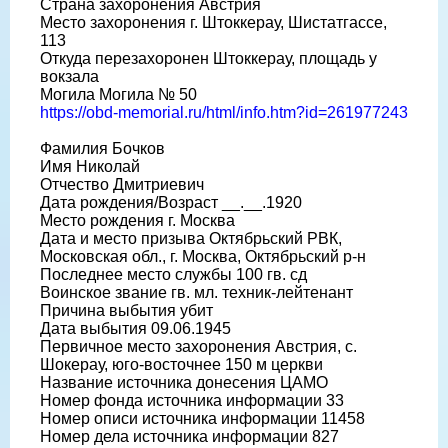
Страна захоронения Австрия
Место захоронения г. Штоккерау, Шистатгассе,
113
Откуда перезахоронен Штоккерау, площадь у
вокзала
Могила Могила № 50
https://obd-memorial.ru/html/info.htm?id=261977243
Фамилия Бочков
Имя Николай
Отчество Дмитриевич
Дата рождения/Возраст __.__.1920
Место рождения г. Москва
Дата и место призыва Октябрьский РВК,
Московская обл., г. Москва, Октябрьский р-н
Последнее место службы 100 гв. сд
Воинское звание гв. мл. техник-лейтенант
Причина выбытия убит
Дата выбытия 09.06.1945
Первичное место захоронения Австрия, с.
Шокерау, юго-восточнее 150 м церкви
Название источника донесения ЦАМО
Номер фонда источника информации 33
Номер описи источника информации 11458
Номер дела источника информации 827