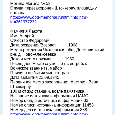
Могила Могила № 52
Откуда перезахоронен Штоккерау, площадь у
вокзала
https://www.obd-memorial.ru/html/info.htm?
id=261977232
Фамилия Лакота
Имя Андрей
Отчество Федорович
Дата рождения/Возраст __.__.1908
Место рождения Чкаловская обл., Державинский
р-н, д. Ново-Алексеевка
Дата и место призыва __.__.1930
Последнее место службы 6 гв. истреб. к
Воинское звание гв. майор
Причина выбытия умер от ран
Дата выбытия 23.09.1945
Первичное место захоронения Австрия, Вена, г.
Штоккерау,
100 м от ж/д станции, возле памятника
Название источника информации ЦАМО
Номер фонда источника информации 33
Номер описи источника информации 11458
Номер дела источника информации 888
https://www.obd-memorial.ru/html/info.htm?