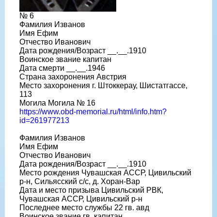
№ 6
Фамилия Изванов
Имя Ефим
Отчество Иванович
Дата рождения/Возраст __.__.1910
Воинское звание капитан
Дата смерти __.__.1946
Страна захоронения Австрия
Место захоронения г. Штоккерау, Шистатгассе,
113
Могила Могила № 16
https://www.obd-memorial.ru/html/info.htm?
id=261977213
Фамилия Изванов
Имя Ефим
Отчество Иванович
Дата рождения/Возраст __.__.1910
Место рождения Чувашская АССР, Цивильский
р-н, Сильясский с/с, д. Хоран-Вар
Дата и место призыва Цивильский РВК,
Чувашская АССР, Цивильский р-н
Последнее место службы 22 гв. авд
Воинское звание гв. капитан