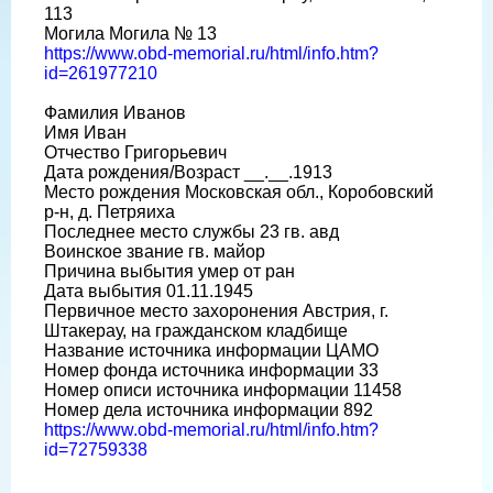
113
Могила Могила № 13
https://www.obd-memorial.ru/html/info.htm?
id=261977210
Фамилия Иванов
Имя Иван
Отчество Григорьевич
Дата рождения/Возраст __.__.1913
Место рождения Московская обл., Коробовский
р-н, д. Петряиха
Последнее место службы 23 гв. авд
Воинское звание гв. майор
Причина выбытия умер от ран
Дата выбытия 01.11.1945
Первичное место захоронения Австрия, г.
Штакерау, на гражданском кладбище
Название источника информации ЦАМО
Номер фонда источника информации 33
Номер описи источника информации 11458
Номер дела источника информации 892
https://www.obd-memorial.ru/html/info.htm?
id=72759338