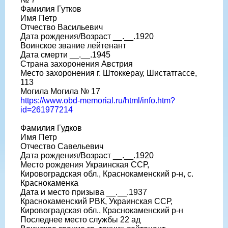
Фамилия Гутков
Имя Петр
Отчество Васильевич
Дата рождения/Возраст __.__.1920
Воинское звание лейтенант
Дата смерти __.__.1945
Страна захоронения Австрия
Место захоронения г. Штоккерау, Шистатгассе,
113
Могила Могила № 17
https://www.obd-memorial.ru/html/info.htm?
id=261977214
Фамилия Гудков
Имя Петр
Отчество Савельевич
Дата рождения/Возраст __.__.1920
Место рождения Украинская ССР,
Кировоградская обл., Краснокаменский р-н, с.
Краснокаменка
Дата и место призыва __.__.1937
Краснокаменский РВК, Украинская ССР,
Кировоградская обл., Краснокаменский р-н
Последнее место службы 22 ад