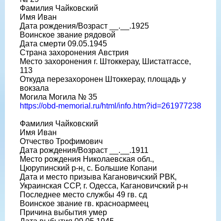
Фамилия Чайковский
Имя Иван
Дата рождения/Возраст __.__.1925
Воинское звание рядовой
Дата смерти 09.05.1945
Страна захоронения Австрия
Место захоронения г. Штоккерау, Шистатгассе,
113
Откуда перезахоронен Штоккерау, площадь у
вокзала
Могила Могила № 35
https://obd-memorial.ru/html/info.htm?id=261977238
Фамилия Чайковский
Имя Иван
Отчество Трофимович
Дата рождения/Возраст __.__.1911
Место рождения Николаевская обл.,
Цюрупинский р-н, с. Большие Копани
Дата и место призыва Кагановичский РВК,
Украинская ССР, г. Одесса, Кагановичский р-н
Последнее место службы 49 гв. сд
Воинское звание гв. красноармеец
Причина выбытия умер