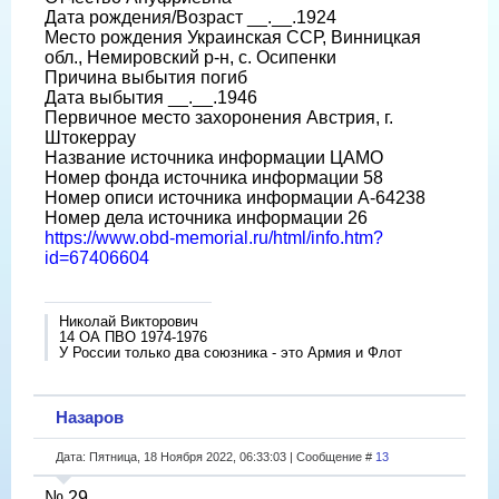
Дата рождения/Возраст __.__.1924
Место рождения Украинская ССР, Винницкая
обл., Немировский р-н, с. Осипенки
Причина выбытия погиб
Дата выбытия __.__.1946
Первичное место захоронения Австрия, г.
Штокеррау
Название источника информации ЦАМО
Номер фонда источника информации 58
Номер описи источника информации A-64238
Номер дела источника информации 26
https://www.obd-memorial.ru/html/info.htm?
id=67406604
Николай Викторович
14 ОА ПВО 1974-1976
У России только два союзника - это Армия и Флот
Назаров
Дата: Пятница, 18 Ноября 2022, 06:33:03 | Сообщение #
13
№ 29