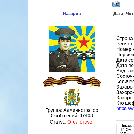
Назаров
Дата: Чет
Страна
Регион 
Номер 
Первич
Дата со
Дата по
Вид зах
Состоя
Количес
Захорон
Захорон
Захоро
Кто ше
https:/
Группа: Администратор
Сообщений:
47403
Статус:
Отсутствует
Никола
14 ОА 
У Росси