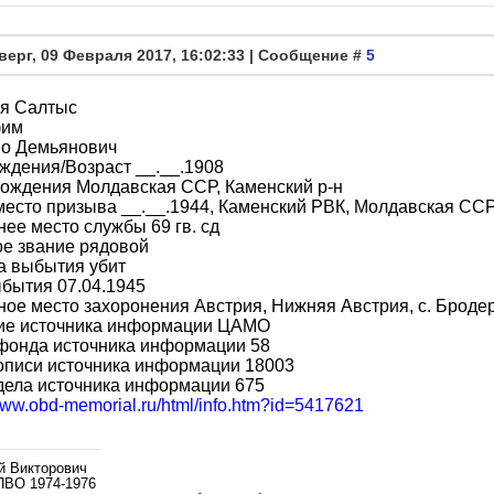
верг, 09 Февраля 2017, 16:02:33 | Сообщение #
5
я Салтыс
фим
во Демьянович
ждения/Возраст __.__.1908
ождения Молдавская ССР, Каменский р-н
место призыва __.__.1944, Каменский РВК, Молдавская ССР
ее место службы 69 гв. сд
ое звание рядовой
а выбытия убит
бытия 07.04.1945
ое место захоронения Австрия, Нижняя Австрия, с. Бродер
ие источника информации ЦАМО
фонда источника информации 58
описи источника информации 18003
дела источника информации 675
/www.obd-memorial.ru/html/info.htm?id=5417621
й Викторович
ПВО 1974-1976