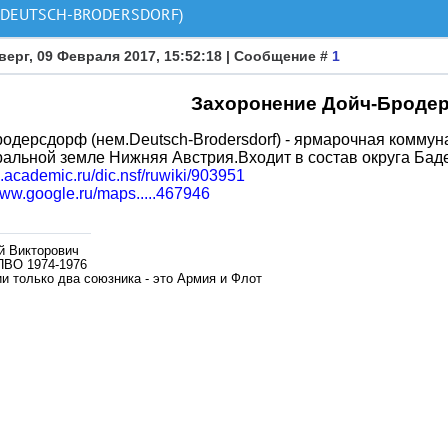
DEUTSCH-BRODERSDORF)
верг, 09 Февраля 2017, 15:52:18 | Сообщение #
1
Захоронение Дойч-Броде
одерсдорф (нем.Deutsch-Brodersdorf) - ярмарочная коммуна
альной земле Нижняя Австрия.Входит в состав округа Бад
ic.academic.ru/dic.nsf/ruwiki/903951
www.google.ru/maps.....467946
й Викторович
ПВО 1974-1976
и только два союзника - это Армия и Флот