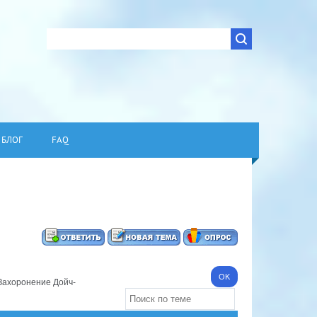
БЛОГ
FAQ
Захоронение Дойч-