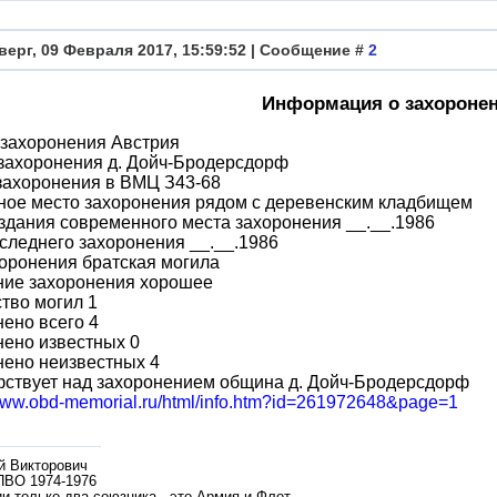
верг, 09 Февраля 2017, 15:59:52 | Сообщение #
2
Информация о захороне
 захоронения Австрия
захоронения д. Дойч-Бродерсдорф
захоронения в ВМЦ З43-68
ное место захоронения рядом с деревенским кладбищем
здания современного места захоронения __.__.1986
следнего захоронения __.__.1986
оронения братская могила
ние захоронения хорошее
тво могил 1
ено всего 4
ено известных 0
нено неизвестных 4
фствует над захоронением община д. Дойч-Бродерсдорф
/www.obd-memorial.ru/html/info.htm?id=261972648&page=1
й Викторович
ПВО 1974-1976
и только два союзника - это Армия и Флот