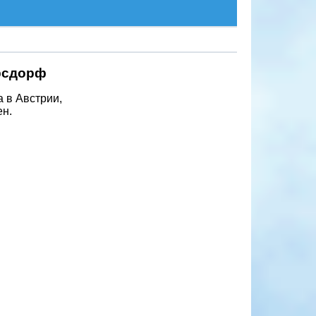
рсдорф
 в Австрии,
ен.