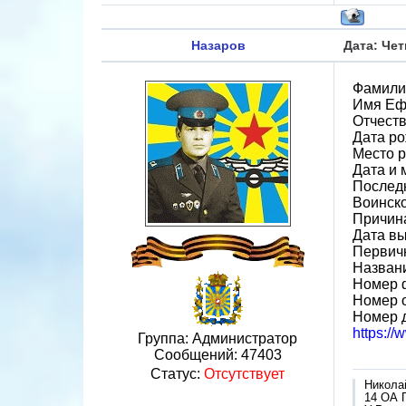
Назаров
Дата: Чет
Фамили
Имя Е
Отчест
Дата ро
Место р
Дата и 
Последн
Воинск
Причин
Дата вы
Первичн
Назван
Номер 
Номер 
Номер 
https:/
Группа: Администратор
Сообщений:
47403
Статус:
Отсутствует
Никола
14 ОА 