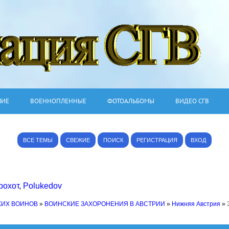
ШИЕ
ВОЕННОПЛЕННЫЕ
ФОТОАЛЬБОМЫ
ВИДЕО СГВ
ВСЕ ТЕМЫ
СВЕЖИЕ
ПОИСК
РЕГИСТРАЦИЯ
ВХОД
рохот
,
Polukedov
КИХ ВОИНОВ
»
ВОИНСКИЕ ЗАХОРОНЕНИЯ В АВСТРИИ
»
Нижняя Австрия
»