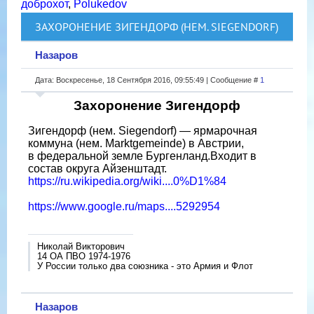
доброхот
,
Polukedov
ЗАХОРОНЕНИЕ ЗИГЕНДОРФ (НЕМ. SIEGENDORF)
Назаров
Дата: Воскресенье, 18 Сентября 2016, 09:55:49 | Сообщение #
1
Захоронение Зигендорф
Зигендорф (нем. Siegendorf) — ярмарочная
коммуна (нем. Marktgemeinde) в Австрии,
в федеральной земле Бургенланд.Входит в
состав округа Айзенштадт.
https://ru.wikipedia.org/wiki....0%D1%84
https://www.google.ru/maps....5292954
Николай Викторович
14 ОА ПВО 1974-1976
У России только два союзника - это Армия и Флот
Назаров