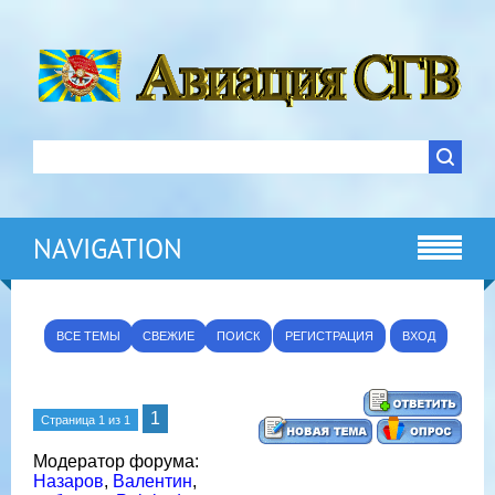
NAVIGATION
ВСЕ ТЕМЫ
СВЕЖИЕ
ПОИСК
РЕГИСТРАЦИЯ
ВХОД
1
Страница
1
из
1
Модератор форума:
Назаров
,
Валентин
,