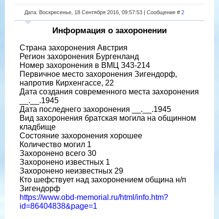
Дата: Воскресенье, 18 Сентября 2016, 09:57:53 | Сообщение #
2
Информация о захоронении
Страна захоронения Австрия
Регион захоронения Бургенланд
Номер захоронения в ВМЦ З43-214
Первичное место захоронения Зигендорф,
напротив Кирхенгассе, 22
Дата создания современного места захоронения
__.__.1945
Дата последнего захоронения __.__.1945
Вид захоронения братская могила на общинном
кладбище
Состояние захоронения хорошее
Количество могил 1
Захоронено всего 30
Захоронено известных 1
Захоронено неизвестных 29
Кто шефствует над захоронением община н/п
Зигендорф
https://www.obd-memorial.ru/html/info.htm?
id=86404838&page=1