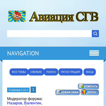
NAVIGATION
ВСЕ ТЕМЫ
СВЕЖИЕ
ПОИСК
РЕГИСТРАЦИЯ
ВХОД
1
Страница
1
из
1
Модератор форума:
Назаров
,
Валентин
,