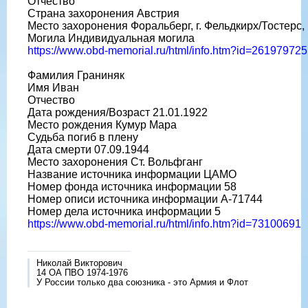
Отчество
Страна захоронения Австрия
Место захоронения Форальберг, г. Фельдкирх/Тостер
Могила Индивидуальная могила
https://www.obd-memorial.ru/html/info.htm?id=261979725
Фамилия Граниняк
Имя Иван
Отчество
Дата рождения/Возраст 21.01.1922
Место рождения Кумур Мара
Судьба погиб в плену
Дата смерти 07.09.1944
Место захоронения Ст. Вольфганг
Название источника информации ЦАМО
Номер фонда источника информации 58
Номер описи источника информации A-71744
Номер дела источника информации 5
https://www.obd-memorial.ru/html/info.htm?id=73100691
Николай Викторович
14 ОА ПВО 1974-1976
У России только два союзника - это Армия и Флот