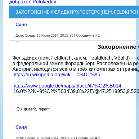
доброхот
,
Polukedov
ЗАХОРОНЕНИЕ ФЕЛЬДКИРХ-ТОСТЕРС (НЕМ. FELDKIRCH
Саня
Дата: Среда, 18 Июня 2014, 20:27:23 | Сообщение #
1
Захоронение 
Фельдкирх (нем. Feldkirch, алем. Fealdkirch, Vêalkl) 
в федеральной земле Форарльберг. Расположен на ре
Австрии, находится всего в трёх километрах от грани
https://ru.wikipedia.org/wiki....0%D1%85
https://www.google.de/maps/place/47%C2%B014
'16.0%22N+9%C2%B034'39.0%22E/@47.2519953,9.52016
Qui quaerit, reperit
Саня
Дата: Среда, 18 Июня 2014, 20:28:38 | Сообщение #
2