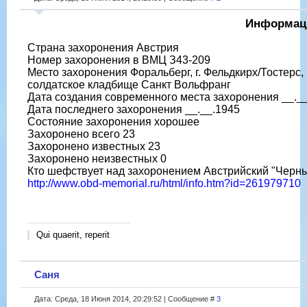
Информаци
Страна захоронения Австрия
Номер захоронения в ВМЦ З43-209
Место захоронения Форальберг, г. Фельдкирх/Тостерс
солдатское кладбище Санкт Вольфранг
Дата создания современного места захоронения __._
Дата последнего захоронения __.__.1945
Состояние захоронения хорошее
Захоронено всего 23
Захоронено известных 23
Захоронено неизвестных 0
Кто шефствует над захоронением Австрийский "Черны
http://www.obd-memorial.ru/html/info.htm?id=261979710
Qui quaerit, reperit
Саня
Дата: Среда, 18 Июня 2014, 20:29:52 | Сообщение #
3