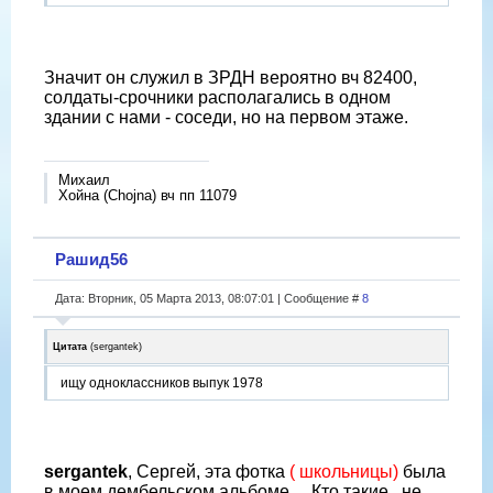
Значит он служил в ЗРДН вероятно вч 82400,
солдаты-срочники располагались в одном
здании с нами - соседи, но на первом этаже.
Михаил
Хойна (Chojna) вч пп 11079
Рашид56
Дата: Вторник, 05 Марта 2013, 08:07:01 | Сообщение #
8
Цитата
(
sergantek
)
ищу одноклассников выпук 1978
sergantek
, Сергей, эта фотка
( школьницы)
была
в моем дембельском альбоме ... Кто такие , не