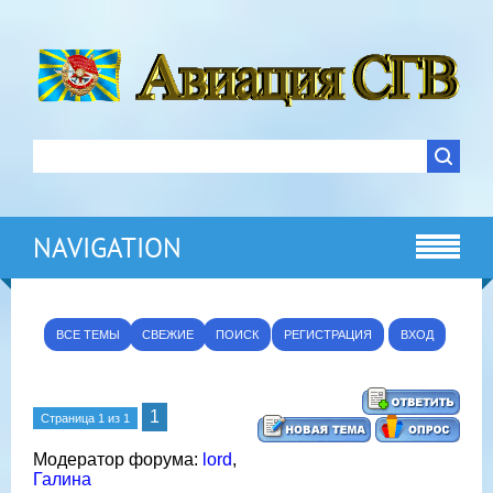
NAVIGATION
ВСЕ ТЕМЫ
СВЕЖИЕ
ПОИСК
РЕГИСТРАЦИЯ
ВХОД
1
Страница
1
из
1
Модератор форума:
lord
,
Галина