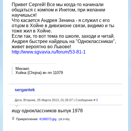
Привет Сергей! Все мы когда-то начинали
общаться с компом и Инетом, при желании
научишься!
Что касается Андрея Зенина - я служил с его
отцом в Хойне в дивизионе связи, видимо и ты
тоже жил в Хойне.
Если так, то вот тема по школе, заходи и читай.
Андрея быстрее найдешь на "Одноклассниках",
живет вероятно во Львове!
http://www.sgvavia.ru/forum/53-81-1
Михаил
Хойна (Chojna) вч пп 11079
sergantek
Дата: Вторник, 05 Марта 2013, 01:26:07 | Сообщение #
5
ищу одноклассников выпук 1978
Прикрепления:
4196073.jpg
(24.9 Kb)