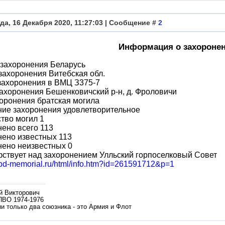
да, 16 Декабря 2020, 11:27:03 | Сообщение #
2
Информация о захороне
 захоронения Беларусь
захоронения Витебская обл.
захоронения в ВМЦ З375-7
ахоронения Бешенковичский р-н, д. Фроловичи
оронения братская могила
ние захоронения удовлетворительное
тво могил 1
ено всего 113
ено известных 113
нено неизвестных 0
ствует над захоронением Улльский горпоселковый Совет
/obd-memorial.ru/html/info.htm?id=261591712&p=1
й Викторович
ПВО 1974-1976
и только два союзника - это Армия и Флот