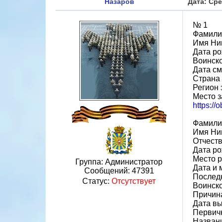
Назаров
Дата: Сре
№ 1
Фамилия
Имя Ни
Дата ро
Воинско
Дата см
Страна
Регион 
Место з
https://
Фамили
Имя Ни
Отчест
Дата ро
Место р
Группа: Администратор
Дата и 
Сообщений:
47391
Последн
Статус:
Отсутствует
Воинско
Причин
Дата вы
Первичн
Назван