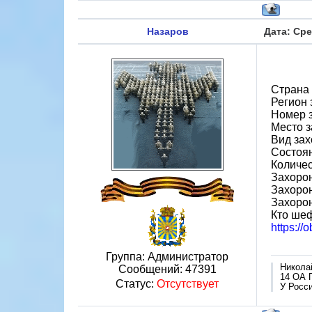
Назаров
Дата: Сре
Страна
Регион 
Номер 
Место з
Вид зах
Состоя
Количес
Захорон
Захорон
Захоро
Кто шеф
https:/
Группа: Администратор
Никола
Сообщений:
47391
14 ОА 
Статус:
Отсутствует
У Росси