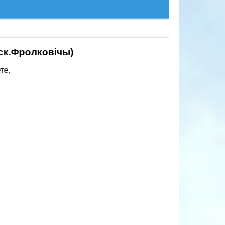
ск.Фролковiчы)
те,