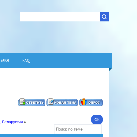
БЛОГ
FAQ
., Белоруссия
»