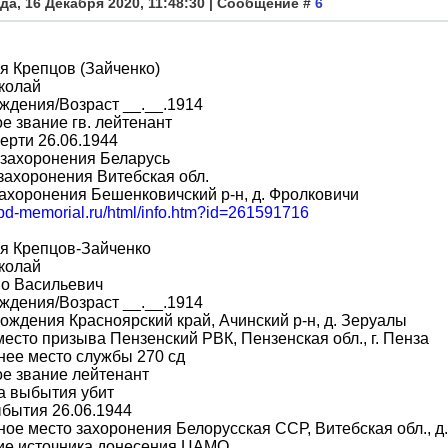
да, 16 Декабря 2020, 11:48:30 | Сообщение #
6
 Крепцов (Зайченко)
колай
ждения/Возраст __.__.1914
е звание гв. лейтенант
ерти 26.06.1944
 захоронения Беларусь
захоронения Витебская обл.
ахоронения Бешенковичский р-н, д. Фролковичи
obd-memorial.ru/html/info.htm?id=261591716
я Крепцов-Зайченко
колай
во Васильевич
ждения/Возраст __.__.1914
ождения Красноярский край, Ачинский р-н, д. Зеруалы
место призыва Пензенский РВК, Пензенская обл., г. Пенза
ее место службы 270 сд
е звание лейтенант
а выбытия убит
бытия 26.06.1944
ое место захоронения Белорусская ССР, Витебская обл., д.
ие источника донесения ЦАМО