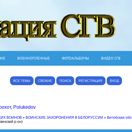
ШИЕ
ВОЕННОПЛЕННЫЕ
ФОТОАЛЬБОМЫ
ВИДЕО СГВ
ВСЕ ТЕМЫ
СВЕЖИЕ
ПОИСК
РЕГИСТРАЦИЯ
ВХОД
рохот
,
Polukedov
КИХ ВОИНОВ
»
ВОИНСКИЕ ЗАХОРОНЕНИЯ В БЕЛОРУССИИ
»
Витебская обл
вичский р-он)