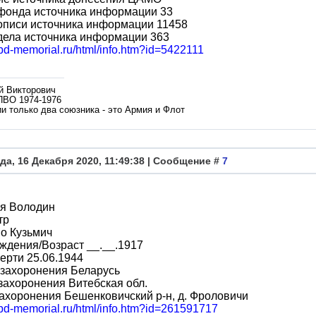
фонда источника информации 33
описи источника информации 11458
дела источника информации 363
obd-memorial.ru/html/info.htm?id=5422111
й Викторович
ПВО 1974-1976
и только два союзника - это Армия и Флот
да, 16 Декабря 2020, 11:49:38 | Сообщение #
7
я Володин
тр
о Кузьмич
ждения/Возраст __.__.1917
ерти 25.06.1944
 захоронения Беларусь
захоронения Витебская обл.
ахоронения Бешенковичский р-н, д. Фроловичи
obd-memorial.ru/html/info.htm?id=261591717