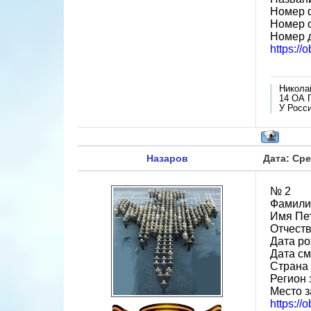
Номер 
Номер 
Номер 
https://
Никола
14 ОА 
У Росси
Назаров
Дата: Сре
№ 2
Фамили
Имя Пе
Отчеств
Дата ро
Дата см
Страна
Регион 
Место з
https://