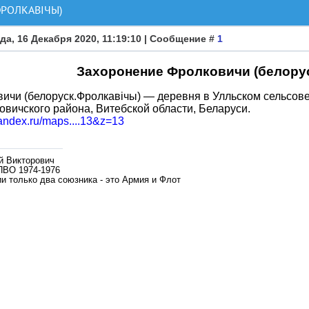
РОЛКАВIЧЫ)
да, 16 Декабря 2020, 11:19:10 | Сообщение #
1
Захоронение Фролковичи (белору
ичи (белоруск.Фролкавiчы) — деревня в Улльском сельсове
вичского района, Витебской области, Беларуси.
yandex.ru/maps....13&z=13
й Викторович
ПВО 1974-1976
и только два союзника - это Армия и Флот