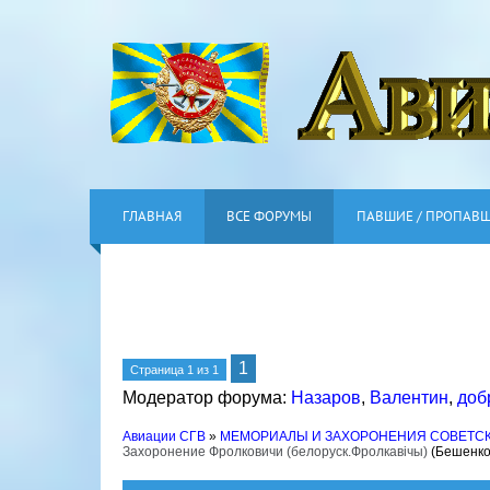
ГЛАВНАЯ
ВСЕ ФОРУМЫ
ПАВШИЕ / ПРОПАВ
1
Страница
1
из
1
Модератор форума:
Назаров
,
Валентин
,
доб
Авиации СГВ
»
МЕМОРИАЛЫ И ЗАХОРОНЕНИЯ СОВЕТС
Захоронение Фролковичи (белоруск.Фролкавiчы)
(Бешенко