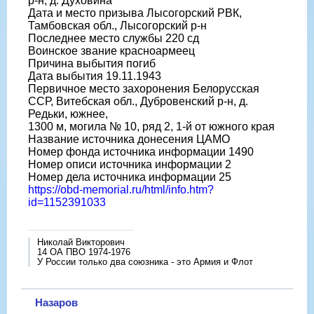
р-н, д. Духовина
Дата и место призыва Лысогорский РВК,
Тамбовская обл., Лысогорский р-н
Последнее место службы 220 сд
Воинское звание красноармеец
Причина выбытия погиб
Дата выбытия 19.11.1943
Первичное место захоронения Белорусская
ССР, Витебская обл., Дубровенский р-н, д.
Редьки, южнее,
1300 м, могила № 10, ряд 2, 1-й от южного края
Название источника донесения ЦАМО
Номер фонда источника информации 1490
Номер описи источника информации 2
Номер дела источника информации 25
https://obd-memorial.ru/html/info.htm?
id=1152391033
Николай Викторович
14 ОА ПВО 1974-1976
У России только два союзника - это Армия и Флот
Назаров