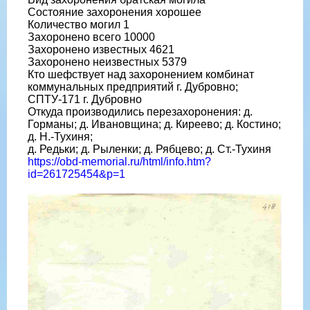
Состояние захоронения хорошее
Количество могил 1
Захоронено всего 10000
Захоронено известных 4621
Захоронено неизвестных 5379
Кто шефствует над захоронением комбинат
коммунальных предприятий г. Дубровно;
СПТУ-171 г. Дубровно
Откуда производились перезахоронения: д.
Горманы; д. Ивановщина; д. Киреево; д. Костино;
д. Н.-Тухиня;
д. Редьки; д. Рыленки; д. Рябцево; д. Ст.-Тухиня
https://obd-memorial.ru/html/info.htm?
id=261725454&p=1