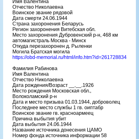
Имя Валентина
Отчество Николаевна
Воинское звание рядовой
Дата смерти 24.06.1944
Страна захоронения Беларусь
Регион захоронения Витебская обл.
Место захоронения Дубровенский р-н, 468 км
автомагистраль Москва - Минск
Откуда перезахоронен д. Рыленки
Могила Братская могила
https://obd-memorial.ru/html/info.htm?id=261728834
Фамилия Рабинова
Имя Валентина
Отчество Николаевна
Дата рождения/Возраст __.__.1926
Место рождения Московская обл.,
Волоколамский р-н
Дата и место призыва 01.03.1944, доброволец
Последнее место службы 1 гв. оиптабр
Воинское звание гв. красноармеец
Причина выбытия убит
Дата выбытия 24.06.1944
Название источника донесения ЦАМО
Номер фонда источника информации 58