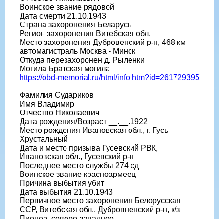
Воинское звание рядовой
Дата смерти 21.10.1943
Страна захоронения Беларусь
Регион захоронения Витебская обл.
Место захоронения Дубровенский р-н, 468 км
автомагистраль Москва - Минск
Откуда перезахоронен д. Рыленки
Могила Братская могила
https://obd-memorial.ru/html/info.htm?id=261729395
Фамилия Судариков
Имя Владимир
Отчество Николаевич
Дата рождения/Возраст __.__.1922
Место рождения Ивановская обл., г. Гусь-
Хрустальный
Дата и место призыва Гусевский РВК,
Ивановская обл., Гусевский р-н
Последнее место службы 274 сд
Воинское звание красноармеец
Причина выбытия убит
Дата выбытия 21.10.1943
Первичное место захоронения Белорусская
ССР, Витебская обл., Дубровненский р-н, к/з
Пионер, северо-западнее