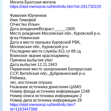
Могила Братская могила
https://obd-memorial.ru/html/info.htm?id=261730220
Фамилия Юрченков
Имя Тимофей
Отчество Ильич
Дата рождения/Возраст __.__.1905
Место рождения Московская обл., Куровской р-н,
ф-ка Новинская
Дата и место призыва Куровской РВК,
Московская обл., Куровской р-н
Последнее место службы 611 сп 88 сд
Воинское звание красноармеец
Причина выбытия убит
Дата выбытия 12.11.1943
Первичное место захоронения Белорусская
ССР, Витебская обл., Дубровненский р-н,
Рябчева,
лес, восточная опушка
Название источника донесения ЦАМО
Номер фонда источника информации 1248
Номер описи источника информации 2
Номер дела источника информации 28
https://obd-memorial.ru/html/info.htm?
id=1163447068