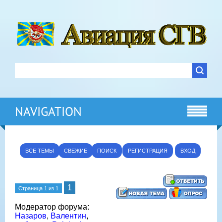
NAVIGATION
ВСЕ ТЕМЫ
СВЕЖИЕ
ПОИСК
РЕГИСТРАЦИЯ
ВХОД
1
Страница
1
из
1
Модератор форума:
Назаров
,
Валентин
,