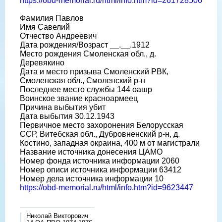
https://obd-memorial.ru/html/info.htm?id=261728506
Фамилия Павлов
Имя Савелий
Отчество Андреевич
Дата рождения/Возраст __.__.1912
Место рождения Смоленская обл., д.
Деревякино
Дата и место призыва Смоленский РВК,
Смоленская обл., Смоленский р-н
Последнее место службы 144 оашр
Воинское звание красноармеец
Причина выбытия убит
Дата выбытия 30.12.1943
Первичное место захоронения Белорусская
ССР, Витебская обл., Дубровненский р-н, д.
Костино, западная окраина, 400 м от магистрали
Название источника донесения ЦАМО
Номер фонда источника информации 2060
Номер описи источника информации 63412
Номер дела источника информации 10
https://obd-memorial.ru/html/info.htm?id=9623447
Николай Викторович