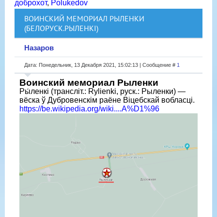
доброхот
,
Polukedov
ВОИНСКИЙ МЕМОРИАЛ РЫЛЕНКИ
(БЕЛОРУСК.РЫЛЕНКІ)
Назаров
Дата: Понедельник, 13 Декабря 2021, 15:02:13 | Сообщение #
1
Воинский мемориал Рыленки
Ры́ленкі (трансліт.: Rylienki, руск.: Рыленки) —
вёска ў Дубровенскім раёне Віцебскай вобласці.
https://be.wikipedia.org/wiki....A%D1%96