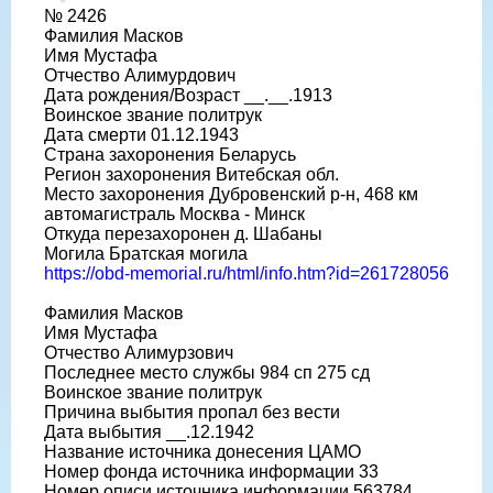
№ 2426
Фамилия Масков
Имя Мустафа
Отчество Алимурдович
Дата рождения/Возраст __.__.1913
Воинское звание политрук
Дата смерти 01.12.1943
Страна захоронения Беларусь
Регион захоронения Витебская обл.
Место захоронения Дубровенский р-н, 468 км
автомагистраль Москва - Минск
Откуда перезахоронен д. Шабаны
Могила Братская могила
https://obd-memorial.ru/html/info.htm?id=261728056
Фамилия Масков
Имя Мустафа
Отчество Алимурзович
Последнее место службы 984 сп 275 сд
Воинское звание политрук
Причина выбытия пропал без вести
Дата выбытия __.12.1942
Название источника донесения ЦАМО
Номер фонда источника информации 33
Номер описи источника информации 563784