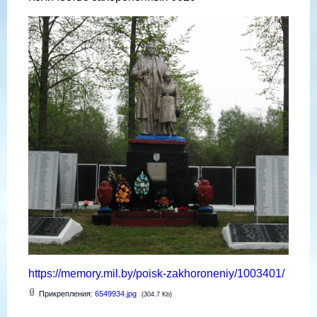
https://memory.mil.by/poisk-zakhoroneniy/1003401/
Прикрепления:
6549934.jpg
(304.7 Kb)