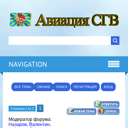
NAVIGATION
ВСЕ ТЕМЫ
СВЕЖИЕ
ПОИСК
РЕГИСТРАЦИЯ
ВХОД
1
Страница
1
из
1
Модератор форума:
Назаров
,
Валентин
,