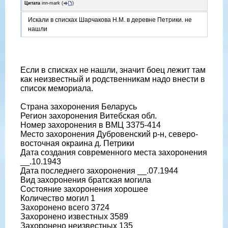
Цитата
inn-mark
(
)
Искали в списках Шарчакова Н.М. в деревне Петрики. не
нашли
Если в списках не нашли, значит боец лежит там
как неизвестный и родственникам надо внести в
список мемориала.
Страна захоронения Беларусь
Регион захоронения Витебская обл.
Номер захоронения в ВМЦ З375-414
Место захоронения Дубровенский р-н, северо-
восточная окраина д. Петрики
Дата создания современного места захоронения
__.10.1943
Дата последнего захоронения __.07.1944
Вид захоронения братская могила
Состояние захоронения хорошее
Количество могил 1
Захоронено всего 3724
Захоронено известных 3589
Захоронено неизвестных 135