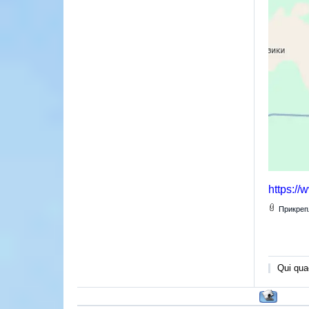
https:/
Прикреп
Qui quae