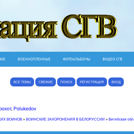
ШИЕ
ВОЕННОПЛЕННЫЕ
ФОТОАЛЬБОМЫ
ВИДЕО СГВ
ВСЕ ТЕМЫ
СВЕЖИЕ
ПОИСК
РЕГИСТРАЦИЯ
ВХОД
рохот
,
Polukedov
КИХ ВОИНОВ
»
ВОИНСКИЕ ЗАХОРОНЕНИЯ В БЕЛОРУССИИ
»
Витебская обл