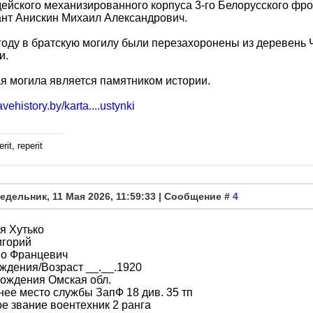
дейского механизированного корпуса 3-го Белорусского фро
нт Анискин Михаил Александрович.
году в братскую могилу были перезахоронены из деревень 
и.
я могила является памятником истории.
avehistory.by/karta....ustynki
rit, reperit
едельник, 11 Мая 2026, 11:59:33 | Сообщение #
4
я Хутько
игорий
во Францевич
ждения/Возраст __.__.1920
ождения Омская обл.
ее место службы ЗапФ 18 див. 35 тп
е звание воентехник 2 ранга