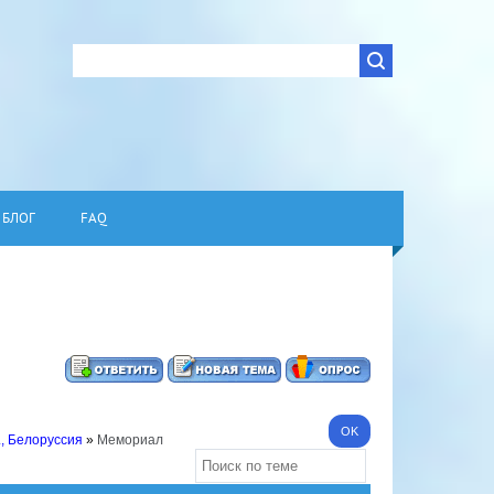
БЛОГ
FAQ
., Белоруссия
»
Мемориал