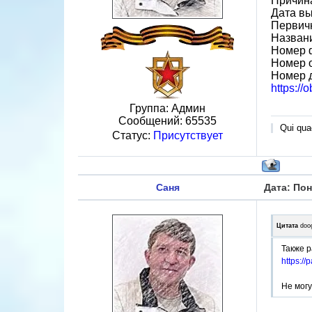
Причин
Дата вы
Первичн
Назван
Номер 
Номер 
Номер 
https://
Группа: Админ
Сообщений:
65535
Qui quae
Статус:
Присутствует
Саня
Дата: Пон
Цитата
doo
Также 
https:/
Не могу