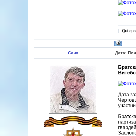
Qui quae
Саня
Дата: Пон
Братск
Витебс
Дата за
Чертовщ
участни
Братска
партиза
гвардей
Заслоно