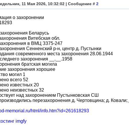
едельник, 11 Мая 2026, 10:32:02 | Сообщение #
2
ация о захоронении
18293
 захоронения Беларусь
захоронения Витебская обл.
захоронения в ВМЦ З375-247
ахоронения Сенненский р-н, центр д. Пустынки
здания современного места захоронения 28.06.1944
следнего захоронения __.__.1958
оронения братская могила
ние захоронения хорошее
тво могил 1
ено всего 52
нено известных 20
нено неизвестных 32
фствует над захоронением Пустынковская СШ
производились перезахоронения д. Чертовщина; д. Ковали; 
obd-memorial.ru/html/info.htm?id=261618293