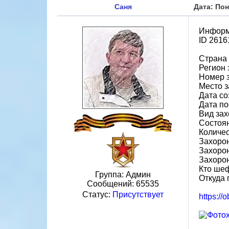
Саня
Дата: Пон
Информ
ID 2616
Страна
Регион 
Номер 
Место з
Дата со
Дата по
Вид зах
Состоя
Количес
Захорон
Захоро
Захоро
Кто ше
Группа: Админ
Откуда 
Сообщений:
65535
Статус:
Присутствует
https://