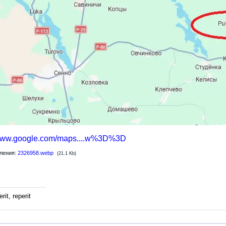
/www.google.com/maps....w%3D%3D
ления:
2326958.webp
(21.1 Kb)
rit, reperit