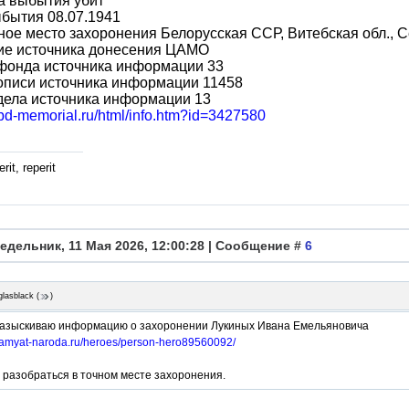
а выбытия убит
бытия 08.07.1941
ое место захоронения Белорусская ССР, Витебская обл., С
ие источника донесения ЦАМО
фонда источника информации 33
описи источника информации 11458
дела источника информации 13
obd-memorial.ru/html/info.htm?id=3427580
rit, reperit
едельник, 11 Мая 2026, 12:00:28 | Сообщение #
6
glasblack
(
)
разыскиваю информацию о захоронении Лукиных Ивана Емельяновича
/pamyat-naroda.ru/heroes/person-hero89560092/
 разобраться в точном месте захоронения.