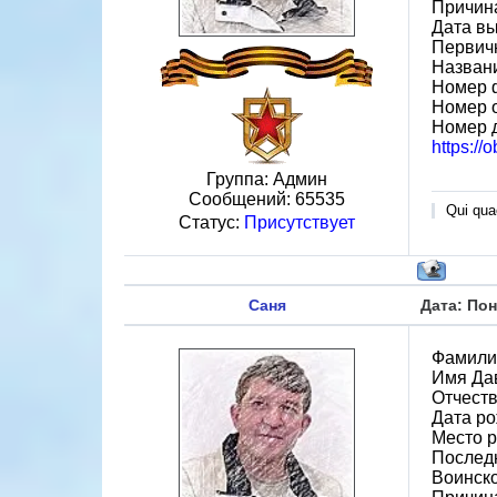
Причин
Дата вы
Первичн
Назван
Номер 
Номер 
Номер 
https://
Группа: Админ
Сообщений:
65535
Qui quae
Статус:
Присутствует
Саня
Дата: Пон
Фамили
Имя Да
Отчеств
Дата ро
Место р
Послед
Воинско