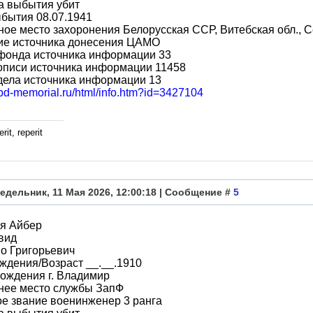
а выбытия убит
бытия 08.07.1941
ое место захоронения Белорусская ССР, Витебская обл., С
ие источника донесения ЦАМО
фонда источника информации 33
описи источника информации 11458
дела источника информации 13
obd-memorial.ru/html/info.htm?id=3427104
rit, reperit
едельник, 11 Мая 2026, 12:00:18 | Сообщение #
5
я Айбер
вид
о Григорьевич
ждения/Возраст __.__.1910
ождения г. Владимир
нее место службы ЗапФ
е звание военинженер 3 ранга