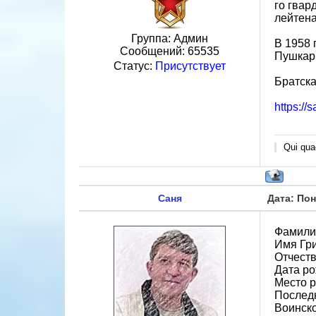
го гвар
лейтена
Группа: Админ
В 1958 
Сообщений:
65535
Пушкар
Статус:
Присутствует
Братска
https://s
Qui quae
Саня
Дата: Пон
Фамили
Имя Гр
Отчест
Дата ро
Место р
Последн
Воинско