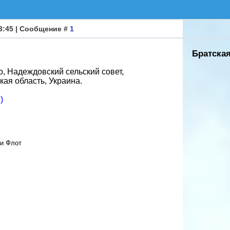
33:45 | Сообщение #
1
Братская
о, Надеждовский сельский совет,
ая область, Украина.
)
 и Флот