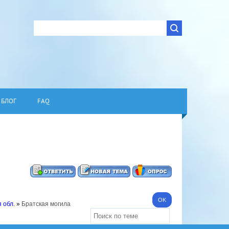
БЛОГ
FAQ
 обл.
»
Братская могила