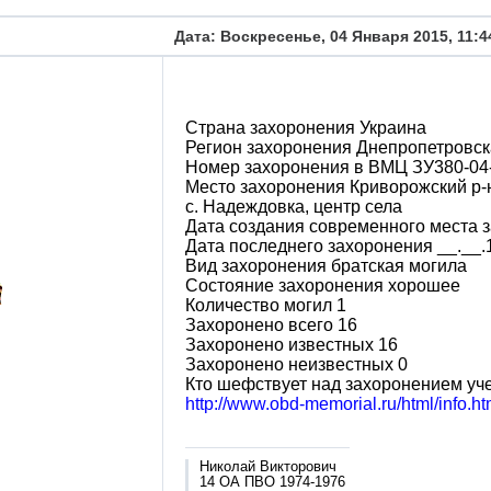
Дата: Воскресенье, 04 Января 2015, 11:
Страна захоронения Украина
Регион захоронения Днепропетровск
Номер захоронения в ВМЦ ЗУ380-04
Место захоронения Криворожский р-н
с. Надеждовка, центр села
Дата создания современного места з
Дата последнего захоронения __.__.
Вид захоронения братская могила
Состояние захоронения хорошее
Количество могил 1
Захоронено всего 16
Захоронено известных 16
Захоронено неизвестных 0
Кто шефствует над захоронением у
http://www.obd-memorial.ru/html/info
Николай Викторович
14 ОА ПВО 1974-1976