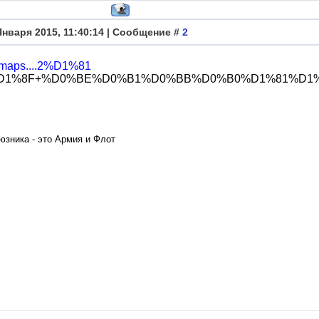
Января 2015, 11:40:14 | Сообщение #
2
u/maps....2%D1%81
%8F+%D0%BE%D0%B1%D0%BB%D0%B0%D1%81%D1%82%D1%8
юзника - это Армия и Флот