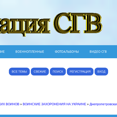
ШИЕ
ВОЕННОПЛЕННЫЕ
ФОТОАЛЬБОМЫ
ВИДЕО СГВ
ВСЕ ТЕМЫ
СВЕЖИЕ
ПОИСК
РЕГИСТРАЦИЯ
ВХОД
КИХ ВОИНОВ
»
ВОИНСКИЕ ЗАХОРОНЕНИЯ НА УКРАИНЕ
»
Днепропетровская