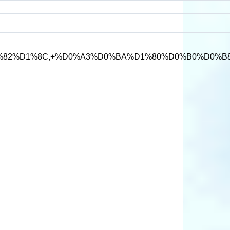
C,+%D0%A3%D0%BA%D1%80%D0%B0%D0%B8%D0%BD%D0%B0