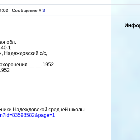
44:02 | Сообщение #
3
Инфор
ая обл.
-40-1
, Надеждовский с/с,
ахоронения __.__.1952
1952
ченики Надеждовской средней школы
.htm?id=83598582&page=1