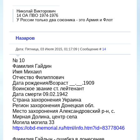
Николай Викторович
14 ОА ПВО 1974-1976
У России только два союзника - это Армия и Флот
Назаров
Дата: Пятница, 03 Июля 2015, 01:17:09 | Сообщение #
14
№ 10
Фамилия Гайдин
Имя Михаил
Отчество Филиппович
Дата рождения/Возраст __.__.1909
Воинское звание ст. лейтенант
Дата смерти 09.02.1942
Страна захоронения Украина
Регион захоронения Донецкая обл.
Место захоронения Александровский р-н, с.
Мирная Долина, центр села
Могила могила 33
https://obd-memorial.ru/html/info.htm?id=83778046
Фамилия Гайдын - ошибка в донесение