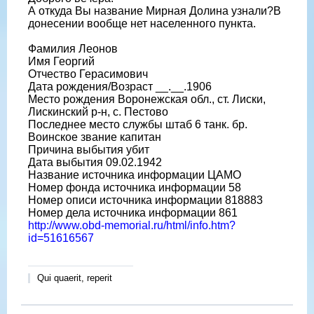
А откуда Вы название Мирная Долина узнали?В
донесении вообще нет населенного пункта.
Фамилия Леонов
Имя Георгий
Отчество Герасимович
Дата рождения/Возраст __.__.1906
Место рождения Воронежская обл., ст. Лиски,
Лискинский р-н, с. Пестово
Последнее место службы штаб 6 танк. бр.
Воинское звание капитан
Причина выбытия убит
Дата выбытия 09.02.1942
Название источника информации ЦАМО
Номер фонда источника информации 58
Номер описи источника информации 818883
Номер дела источника информации 861
http://www.obd-memorial.ru/html/info.htm?
id=51616567
Qui quaerit, reperit