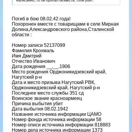
написанно, то ли пропал безвести, толи убит.
Погиб в бою 08.02.42 года!
Похоронен вместе с товарищами в селе Мирная
Долина,Александровского района,Сталинской
области :
Номер записи 52137099
Фамилия Крохмаль
Имя Дмитрий
Отчество Иванович
Дата рождения __.__.1906
Место рождения Орджоникидзевский край,
Нагутский р-н
Дата и место призыва Нагутский РВК,
Орджоникидзевский край, Нагутский р-н
Последнее место службы 351 сд
Воинское звание красноармеец
Причина выбытия убит
Дата выбытия 08.02.1942
Название источника информации ЦАМО
Номер фонда источника информации 58
Номер описи источника информации 818883
Номер дела источника информации 1373