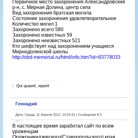
Первичное место захоронения Александровский
р-н, с. Мирная Долина, центр села
Вид захоронения братская могила
Состояние захоронения удовлетворительное
Количество могил 1
Захоронено всего 580
Захоронено известных 59
Захоронено неизвестных 521
Кто шефствует над захоронением учащиеся
Мирнодолинской школы
http://obd-memorial.ru/html/info.htm?id=83778033
Qui quaerit, reperit
Геннадий
Дата: Среда, 11 Апреля 2012, 14:53:41 | Сообщение #
5
В настоящее время заработал сайт по всем
уроженцам
Орджоникидзевского(Ставропольского) края