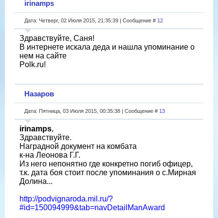
irinamps
Дата: Четверг, 02 Июля 2015, 21:35:39 | Сообщение #
12
Здравствуйте, Саня!
В интернете искала деда и нашла упоминание о
нем на сайте
Polk.ru!
Назаров
Дата: Пятница, 03 Июля 2015, 00:35:38 | Сообщение #
13
irinamps
,
Здравствуйте.
Наградной документ на комбата
к-на Леонова Г.Г.
Из него непонятно где конкретно погиб офицер,
т.к. дата боя стоит после упоминания о с.Мирная
Долина...
http://podvignaroda.mil.ru/?
#id=150094999&tab=navDetailManAward