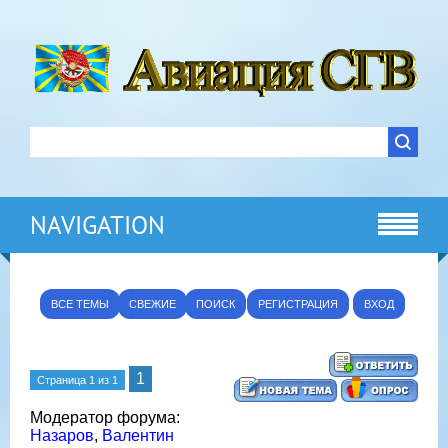
NAVIGATION
ВСЕ ТЕМЫ
СВЕЖИЕ
ПОИСК
РЕГИСТРАЦИЯ
ВХОД
1
Страница
1
из
1
Модератор форума:
Назаров
,
Валентин