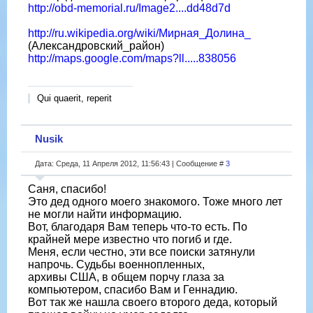
http://obd-memorial.ru/Image2....dd48d7d
http://ru.wikipedia.org/wiki/Мирная_Долина_
(Александровский_район)
http://maps.google.com/maps?ll.....838056
Qui quaerit, reperit
Nusik
Дата: Среда, 11 Апреля 2012, 11:56:43 | Сообщение #
3
Саня, спасибо!
Это дед одного моего знакомого. Тоже много лет
не могли найти информацию.
Вот, благодаря Вам теперь что-то есть. По
крайней мере известно что погиб и где.
Меня, если честно, эти все поиски затянули
напрочь. Судьбы военнопленных,
архивы США, в общем порчу глаза за
компьютером, спасибо Вам и Геннадию.
Вот так же нашла своего второго деда, который