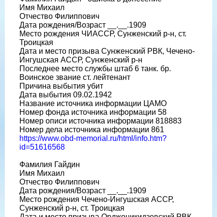
Имя Михаил
Отчество Филиппович
Дата рождения/Возраст __.__.1909
Место рождения ЧИАССР, Сунженский р-н, ст.
Троицкая
Дата и место призыва Сунженский РВК, Чечено-
Ингушская АССР, Сунженский р-н
Последнее место службы штаб 6 танк. бр.
Воинское звание ст. лейтенант
Причина выбытия убит
Дата выбытия 09.02.1942
Название источника информации ЦАМО
Номер фонда источника информации 58
Номер описи источника информации 818883
Номер дела источника информации 861
https://www.obd-memorial.ru/html/info.htm?
id=51616568
Фамилия Гайдин
Имя Михаил
Отчество Филиппович
Дата рождения/Возраст __.__.1909
Место рождения Чечено-Ингушская АССР,
Сунженский р-н, ст. Троицкая
Дата и место призыва Орджоникидзевский РВК,