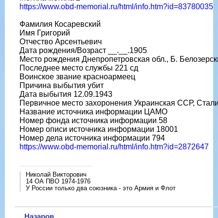
https://www.obd-memorial.ru/html/info.htm?id=83780035
Фамилия Косаревский
Имя Григорий
Отчество Арсентьевич
Дата рождения/Возраст __.__.1905
Место рождения Днепропетровская обл., Б. Белозерск
Последнее место службы 221 сд
Воинское звание красноармеец
Причина выбытия убит
Дата выбытия 12.09.1943
Первичное место захоронения Украинская ССР, Сталинс
Название источника информации ЦАМО
Номер фонда источника информации 58
Номер описи источника информации 18001
Номер дела источника информации 794
https://www.obd-memorial.ru/html/info.htm?id=2872647
Николай Викторович
14 ОА ПВО 1974-1976
У России только два союзника - это Армия и Флот
Назаров