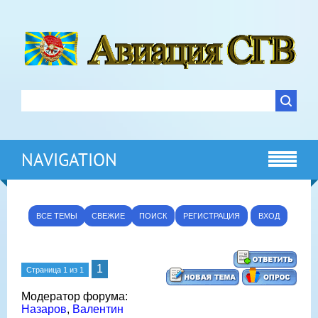
NAVIGATION
ВСЕ ТЕМЫ
СВЕЖИЕ
ПОИСК
РЕГИСТРАЦИЯ
ВХОД
1
Страница
1
из
1
Модератор форума:
Назаров
,
Валентин