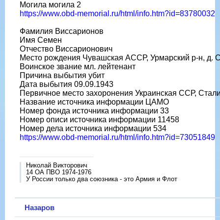
Могила могила 2
https://www.obd-memorial.ru/html/info.htm?id=83780032
Фамилия Виссарионов
Имя Семен
Отчество Виссарионович
Место рождения Чувашская АССР, Урмарский р-н, д. 
Воинское звание мл. лейтенант
Причина выбытия убит
Дата выбытия 09.09.1943
Первичное место захоронения Украинская ССР, Сталинс
Название источника информации ЦАМО
Номер фонда источника информации 33
Номер описи источника информации 11458
Номер дела источника информации 534
https://www.obd-memorial.ru/html/info.htm?id=73051849
Николай Викторович
14 ОА ПВО 1974-1976
У России только два союзника - это Армия и Флот
Назаров