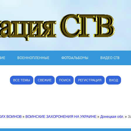
ШИЕ
ВОЕННОПЛЕННЫЕ
ФОТОАЛЬБОМЫ
ВИДЕО СГВ
ВСЕ ТЕМЫ
СВЕЖИЕ
ПОИСК
РЕГИСТРАЦИЯ
ВХОД
КИХ ВОИНОВ
»
ВОИНСКИЕ ЗАХОРОНЕНИЯ НА УКРАИНЕ
»
Донецкая обл.
»
З