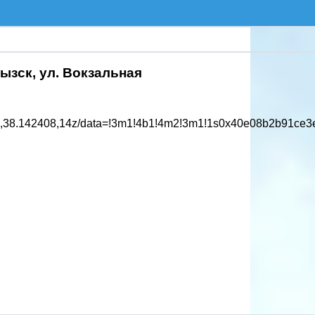
ызск, ул. Вокзальная
08,14z/data=!3m1!4b1!4m2!3m1!1s0x40e08b2b91ce3e9