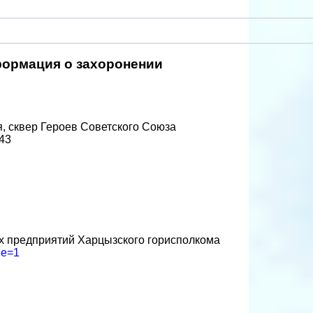
ормация о захоронении
я, сквер Героев Советского Союза
43
х предприятий Харцызского горисполкома
ge=1