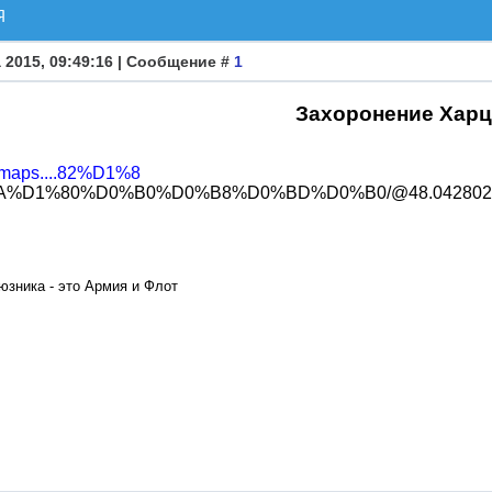
Я
 2015, 09:49:16 | Сообщение #
1
Захоронение Харц
u/maps....82%D1%8
D1%80%D0%B0%D0%B8%D0%BD%D0%B0/@48.042802,38.1424
юзника - это Армия и Флот