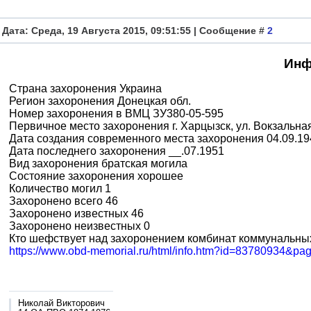
Дата: Среда, 19 Августа 2015, 09:51:55 | Сообщение #
2
Инф
Страна захоронения Украина
Регион захоронения Донецкая обл.
Номер захоронения в ВМЦ ЗУ380-05-595
Первичное место захоронения г. Харцызск, ул. Вокзальна
Дата создания современного места захоронения 04.09.19
Дата последнего захоронения __.07.1951
Вид захоронения братская могила
Состояние захоронения хорошее
Количество могил 1
Захоронено всего 46
Захоронено известных 46
Захоронено неизвестных 0
Кто шефствует над захоронением комбинат коммунальны
https://www.obd-memorial.ru/html/info.htm?id=83780934&pa
Николай Викторович