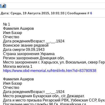
Дата: Среда, 19 Августа 2015, 10:01:33 | Сообщение #
6
№ 1
Фамилия Аширов
Имя Базар
Отчество
Дата рождения/Возраст __.__.1924
Воинское звание рядовой
Дата смерти 09.09.1943
Страна захоронения Украина
Регион захоронения Донецкая обл.
Место захоронения г. Харцызск, ул. Вокзальная, сквер Г
Могила могила 1
https://www.obd-memorial.ru/html/info.htm?id=83780938
Фамилия Аширов
Имя Базар
Отчество
Дата рождения/Возраст __.__.1924
Место рождения Бухарская обл., с/с Дежаврат.
Дата и место призыва Регарский РВК, Узбекская ССР, Буха
Последнее место службы 96 Гв. Иловайская сд