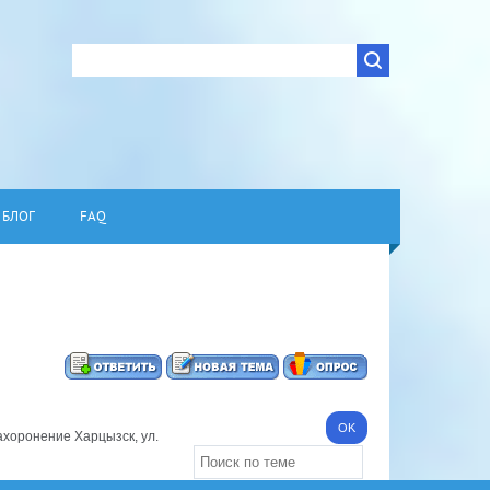
БЛОГ
FAQ
ахоронение Харцызск, ул.