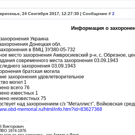
кресенье, 24 Сентября 2017, 12:27:30 | Сообщение #
2
Информация о захороне
 захоронения Украина
захоронения Донецкая обл.
захоронения в ВМЦ ЗУ380-05-732
ое место захоронения Амвросиевский р-н, с. Обрезное, це
здания современного места захоронения 03.09.1943
следнего захоронения 03.09.1943
оронения братская могила
ние захоронения удовлетворительное
тво могил 1
ено всего 76
ено известных 1
нено неизвестных 75
ствует над захоронением с/з "Металлист", Войковская сре
/www.obd-memorial.ru/html/info.htm?id=83627368
й Викторович
ПВО 1974-1976
и только два союзника - это Армия и Флот