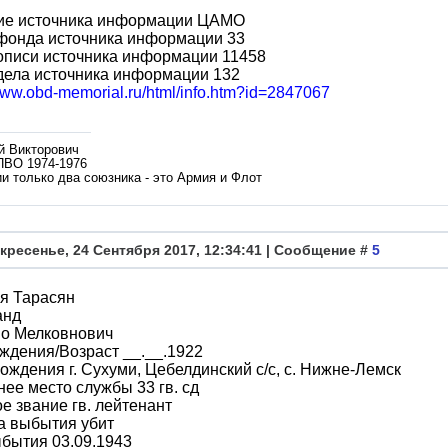
ие источника информации ЦАМО
фонда источника информации 33
описи источника информации 11458
дела источника информации 132
/www.obd-memorial.ru/html/info.htm?id=2847067
й Викторович
ПВО 1974-1976
и только два союзника - это Армия и Флот
кресенье, 24 Сентября 2017, 12:34:41 | Сообщение #
5
я Тарасян
анд
во Мелковнович
ждения/Возраст __.__.1922
ождения г. Сухуми, Цебелдинский с/с, с. Нижне-Лемск
ее место службы 33 гв. сд
е звание гв. лейтенант
а выбытия убит
бытия 03.09.1943