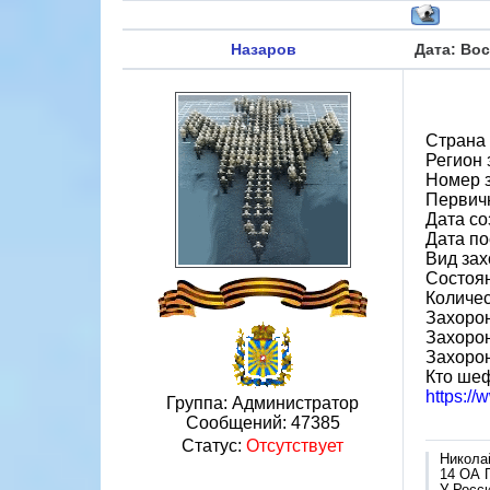
Назаров
Дата: Вос
Страна
Регион 
Номер 
Первичн
Дата со
Дата по
Вид зах
Состоя
Количес
Захорон
Захорон
Захоро
Кто шеф
https:/
Группа: Администратор
Сообщений:
47385
Статус:
Отсутствует
Никола
14 ОА 
У Росси