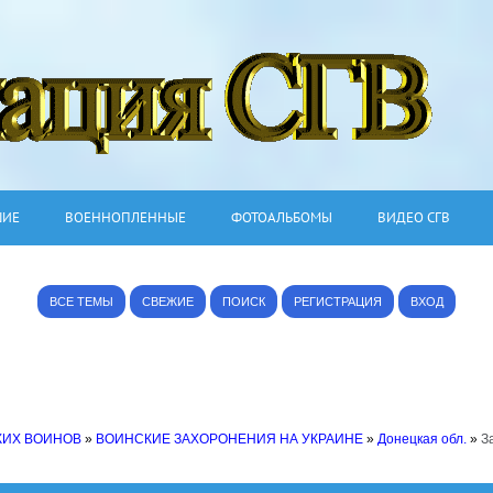
ШИЕ
ВОЕННОПЛЕННЫЕ
ФОТОАЛЬБОМЫ
ВИДЕО СГВ
ВСЕ ТЕМЫ
СВЕЖИЕ
ПОИСК
РЕГИСТРАЦИЯ
ВХОД
КИХ ВОИНОВ
»
ВОИНСКИЕ ЗАХОРОНЕНИЯ НА УКРАИНЕ
»
Донецкая обл.
»
З