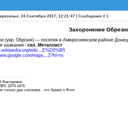
кресенье, 24 Сентября 2017, 12:21:47 | Сообщение #
1
Захоронение Обрезн
е (укр. Обрізне) — посёлок в Амвросиевском районе Донец
е названия -
свх. Металлист
ru.wikipedia.org/wiki....E%D0%B5
/www.google.com/maps....2?hl=ru
й Викторович
ПВО 1974-1976
и только два союзника - это Армия и Флот