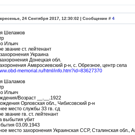
кресенье, 24 Сентября 2017, 12:30:02 | Сообщение #
4
я Шеламов
тр
во Ильич
е звание ст. лейтенант
 захоронения Украина
захоронения Донецкая обл.
ахоронения Амвросиевский р-н, с. Обрезное, центр села
/www.obd-memorial.ru/html/info.htm?id=83627370
я Шаламов
тр
во Ильич
ждения/Возраст __.__.1922
ождения Орловская обл., Чибисовский р-н
ее место службы 33 гв. сд
е звание гв. ст. лейтенант
а выбытия убит
бытия 03.09.1943
ое место захоронения Украинская ССР, Сталинская обл., Ам