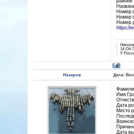
районе
Назван
Номер 
Номер 
Номер 
https:/
Никола
14 ОА 
У Росси
Назаров
Дата: Вос
Фамили
Имя Гр
Отчест
Дата ро
Место р
Последн
Воинско
Причин
Дата вы