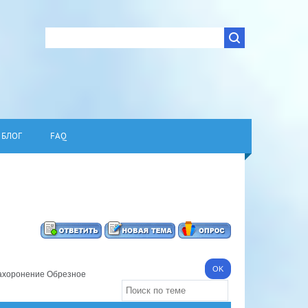
БЛОГ
FAQ
ахоронение Обрезное