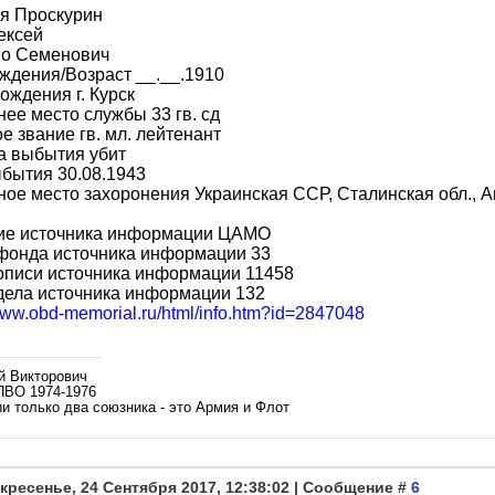
я Проскурин
ексей
во Семенович
ждения/Возраст __.__.1910
ождения г. Курск
ее место службы 33 гв. сд
е звание гв. мл. лейтенант
а выбытия убит
бытия 30.08.1943
ое место захоронения Украинская ССР, Сталинская обл., Ам
ие источника информации ЦАМО
фонда источника информации 33
описи источника информации 11458
дела источника информации 132
/www.obd-memorial.ru/html/info.htm?id=2847048
й Викторович
ПВО 1974-1976
и только два союзника - это Армия и Флот
кресенье, 24 Сентября 2017, 12:38:02 | Сообщение #
6