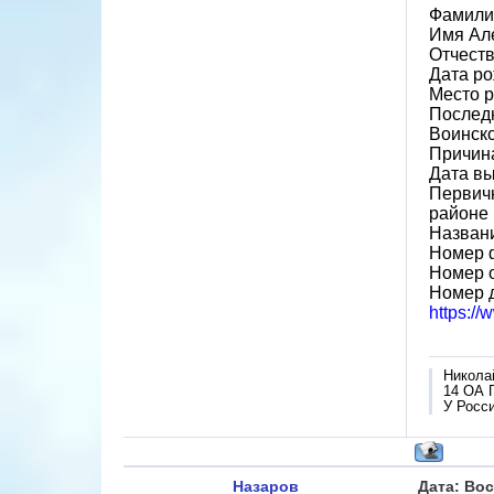
Фамили
Имя Ал
Отчест
Дата ро
Место р
Последн
Воинско
Причин
Дата вы
Первичн
районе
Назван
Номер 
Номер 
Номер 
https:/
Никола
14 ОА 
У Росси
Назаров
Дата: Вос