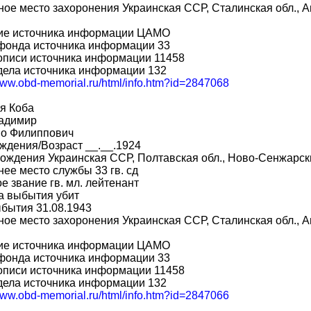
ое место захоронения Украинская ССР, Сталинская обл., Ам
ие источника информации ЦАМО
фонда источника информации 33
описи источника информации 11458
дела источника информации 132
/www.obd-memorial.ru/html/info.htm?id=2847068
я Коба
адимир
во Филиппович
ждения/Возраст __.__.1924
ождения Украинская ССР, Полтавская обл., Ново-Сенжарск
ее место службы 33 гв. сд
е звание гв. мл. лейтенант
а выбытия убит
бытия 31.08.1943
ое место захоронения Украинская ССР, Сталинская обл., Ам
ие источника информации ЦАМО
фонда источника информации 33
описи источника информации 11458
дела источника информации 132
/www.obd-memorial.ru/html/info.htm?id=2847066