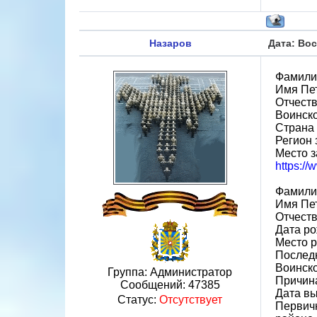
Назаров
Дата: Вос
Фамили
Имя Пе
Отчест
Воинско
Страна
Регион 
Место з
https:/
Фамили
Имя Пе
Отчест
Дата ро
Место р
Последн
Воинско
Группа: Администратор
Причин
Сообщений:
47385
Дата вы
Статус:
Отсутствует
Первичн