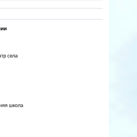
нии
нтр села
дняя школа