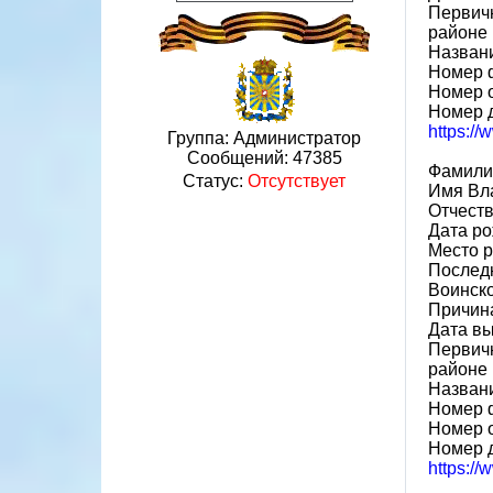
Первичн
районе
Назван
Номер 
Номер 
Номер 
https:/
Группа: Администратор
Сообщений:
47385
Фамили
Статус:
Отсутствует
Имя Вл
Отчест
Дата ро
Место р
Последн
Воинско
Причин
Дата вы
Первичн
районе
Назван
Номер 
Номер 
Номер 
https:/